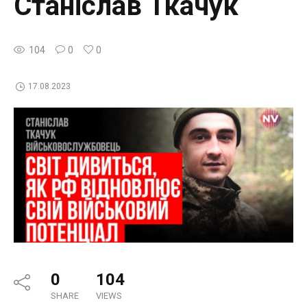
Станіслав Ткачук
104
0
0
17.08.2023
0
104
SHARE
VIEWS