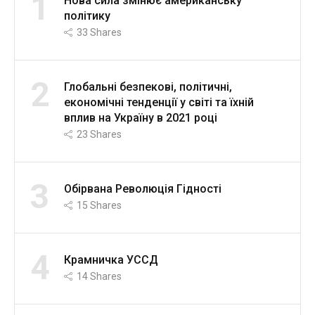
1
Нова сила змінює американську
політику
33
Shares
2
Глобальні безпекові, політичні,
економічні тенденції у світі та їхній
вплив на Україну в 2021 році
23
Shares
3
Обірвана Революція Гідності
15
Shares
4
Крамничка УССД
14
Shares