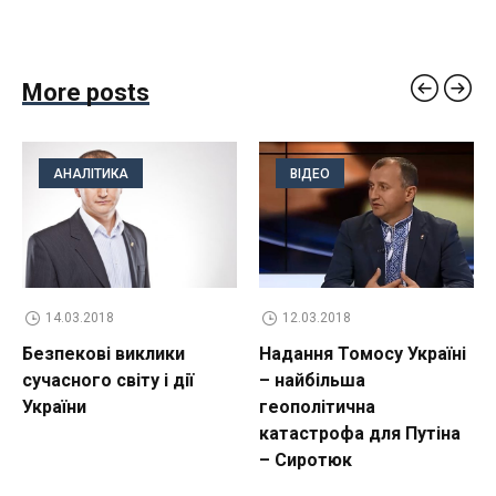
More posts
АНАЛІТИКА
ВІДЕО
14.03.2018
12.03.2018
Безпекові виклики
Надання Томосу Україні
сучасного світу і дії
– найбільша
України
геополітична
катастрофа для Путіна
– Сиротюк