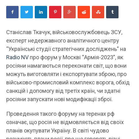
Станіслав Ткачук, військовослужбовець ЗСУ,
експерт недержавного аналітичного центру
“Українські студії стратегічних досліджень” на
Radio NV
про форум у Москві “Армія-2023”, як
росіяни намагаються переконати світ, що вони
можуть виготовляти і експортувати зброю, про
військово-промисловий комплекс ворога, обхід
санкцій і допомогу від третіх країн, чи здатні
росіяни запускати нові модифікації зброї.
Проведення такого форуму на теренах рф
означає, що росія не відмовляється від своїх
планів окупувати Україну. В світі чудово
розуміють плани росії, про що говорять різні