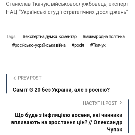
Станіслав Ткачук, військовослужбовець, експерт
НАЦ “Українські студії стратегічних досліджень”
Tags:
експертна думка. коментар
міжнародна політика
російсько-українська війна
росія
Ткачук
PREV POST
Саміт G 20 без України, але з росією?
НАСТУПН. POST
Що буде з інфляцією восени, які чинники
впливають на зростання цін? // Олександр
Чупак