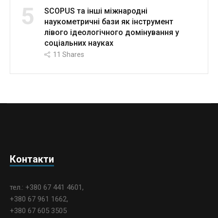
5
SCOPUS та інші міжнародні
наукометричні бази як інструмент
лівого ідеологічного домінування у
соціальних науках
11
Shares
Контакти
тел.: +380 67 441 4601,
+380 67 961 1662,
+380 67 605 3505