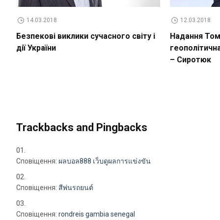
14.03.2018
12.03.2018
Безпекові виклики сучасного світу і
Надання Томо
дії України
геополітичн
– Сиротюк
Trackbacks and Pingbacks
Сповіщення:
ผลบอล888 เว็บดูผลการแข่งขัน
Сповіщення:
สีพ่นรถยนต์
Сповіщення:
rondreis gambia senegal