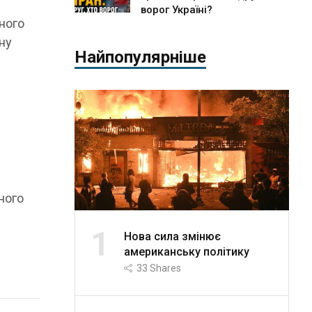
ворог Україні?
ного
ну
Найпопулярніше
ного
1
Нова сила змінює
американську політику
33
Shares