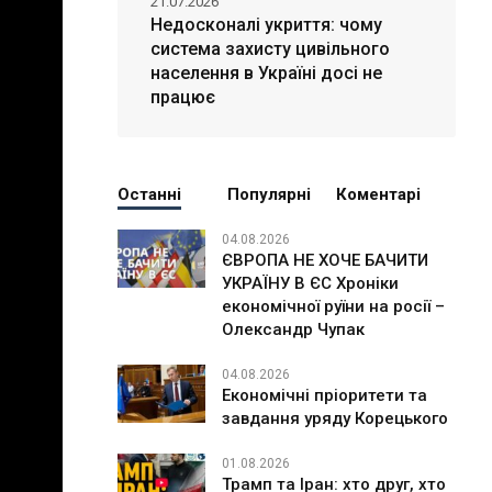
21.07.2026
Недосконалі укриття: чому
система захисту цивільного
населення в Україні досі не
працює
Останні
Популярні
Коментарі
04.08.2026
ЄВРОПА НЕ ХОЧЕ БАЧИТИ
УКРАЇНУ В ЄС Хроніки
економічної руїни на росії –
Олександр Чупак
04.08.2026
Економічні пріоритети та
завдання уряду Корецького
01.08.2026
Трамп та Іран: хто друг, хто