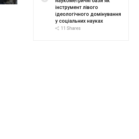
наукометричні бази як
інструмент лівого
ідеологічного домінування
у соціальних науках
11
Shares