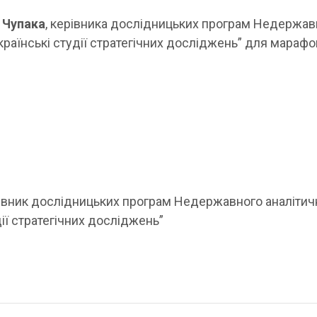
 Чупака
, керівника дослідницьких програм Недержав
країнські студії стратегічних досліджень” для марафо
івник дослідницьких програм Недержавного аналітич
дії стратегічних досліджень”