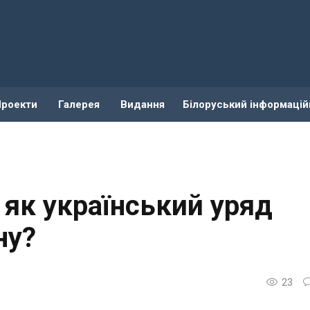
Проекти
Галерея
Видання
Білоруський інформацій
 як український уряд
ну?
23