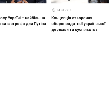
14.03.2018
су Україні – найбільша
Концепція створення
а катастрофа для Путіна
обороноздатної української
держави та суспільства