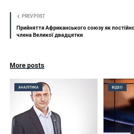
PREV POST
Прийняття Африканського союзу як постійн
члена Великої двадцятки
More posts
АНАЛІТИКА
ВІДЕО