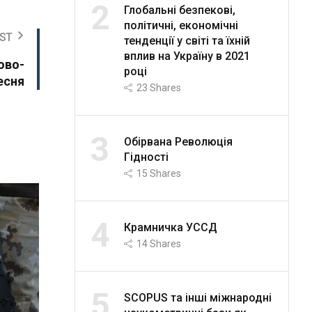
2
Глобальні безпекові,
політичні, економічні
ST
тенденції у світі та їхній
вплив на Україну в 2021
ово-
році
есня
23
Shares
3
Обірвана Революція
Гідності
15
Shares
4
Крамничка УССД
14
Shares
5
SCOPUS та інші міжнародні