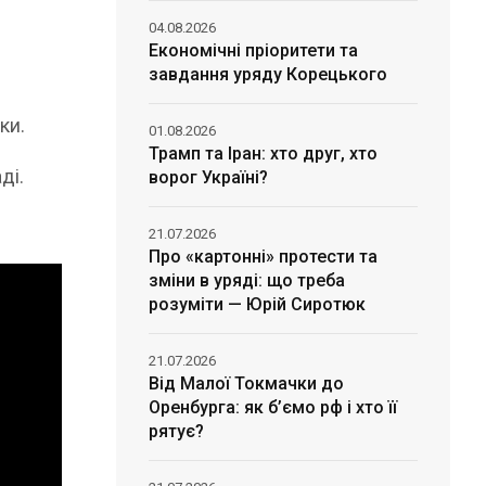
04.08.2026
Економічні пріоритети та
завдання уряду Корецького
ки.
01.08.2026
Трамп та Іран: хто друг, хто
ді.
ворог Україні?
21.07.2026
Про «картонні» протести та
зміни в уряді: що треба
розуміти — Юрій Сиротюк
21.07.2026
Від Малої Токмачки до
Оренбурга: як б’ємо рф і хто її
рятує?