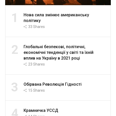
1
Нова сила змінює американську
політику
33
Shares
2
Глобальні безпекові, політичні,
економічні тенденції у світі та їхній
вплив на Україну в 2021 році
23
Shares
3
Обірвана Революція Гідності
15
Shares
4
Крамничка УССД