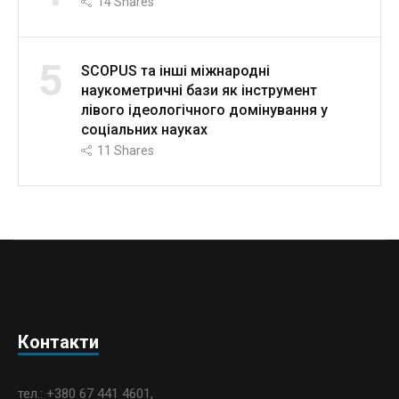
14
Shares
5
SCOPUS та інші міжнародні
наукометричні бази як інструмент
лівого ідеологічного домінування у
соціальних науках
11
Shares
Контакти
тел.: +380 67 441 4601,