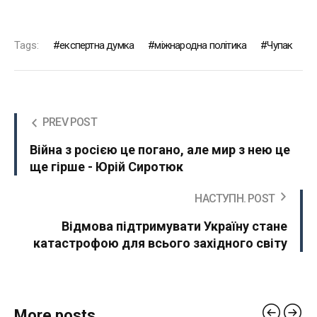
Tags:
експертна думка
міжнародна політика
Чупак
PREV POST
Війна з росією це погано, але мир з нею це
ще гірше - Юрій Сиротюк
НАСТУПН. POST
Відмова підтримувати Україну стане
катастрофою для всього західного світу
More posts