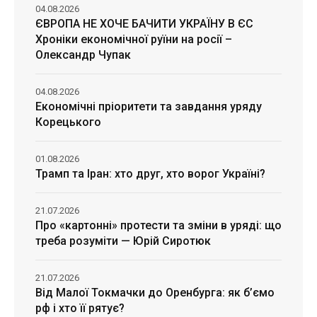
04.08.2026
ЄВРОПА НЕ ХОЧЕ БАЧИТИ УКРАЇНУ В ЄС
Хроніки економічної руїни на росії –
Олександр Чупак
04.08.2026
Економічні пріоритети та завдання уряду
Корецького
01.08.2026
Трамп та Іран: хто друг, хто ворог Україні?
21.07.2026
Про «картонні» протести та зміни в уряді: що
треба розуміти — Юрій Сиротюк
21.07.2026
Від Малої Токмачки до Оренбурга: як б’ємо
рф і хто її рятує?