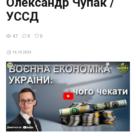
Олександр Чупак /
УССД
47
0
0
16.10.2023