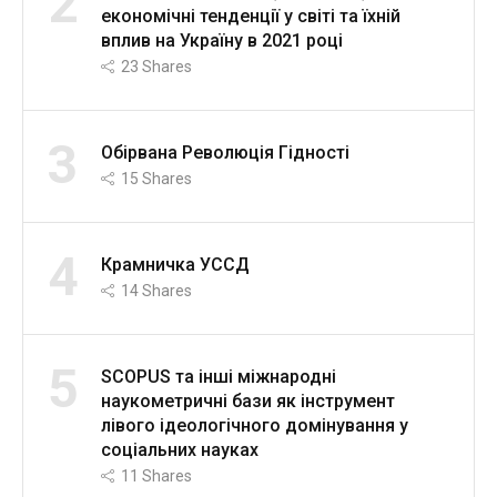
2
економічні тенденції у світі та їхній
вплив на Україну в 2021 році
23
Shares
3
Обірвана Революція Гідності
15
Shares
4
Крамничка УССД
14
Shares
5
SCOPUS та інші міжнародні
наукометричні бази як інструмент
лівого ідеологічного домінування у
соціальних науках
11
Shares