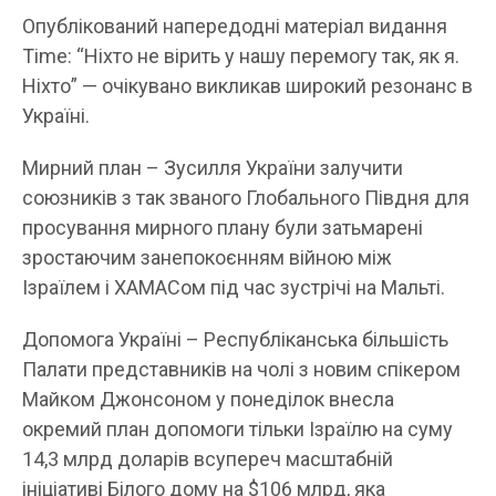
Опублікований напередодні матеріал видання
Time: “Ніхто не вірить у нашу перемогу так, як я.
Ніхто” — очікувано викликав широкий резонанс в
Україні.
Мирний план – Зусилля України залучити
союзників з так званого Глобального Півдня для
просування мирного плану були затьмарені
зростаючим занепокоєнням війною між
Ізраїлем і ХАМАСом під час зустрічі на Мальті.
Допомога Україні – Республіканська більшість
Палати представників на чолі з новим спікером
Майком Джонсоном у понеділок внесла
окремий план допомоги тільки Ізраїлю на суму
14,3 млрд доларів всупереч масштабній
ініціативі Білого дому на $106 млрд, яка