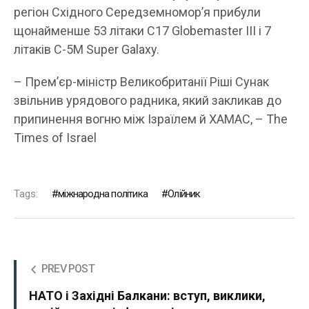
регіон Східного Середземномор’я прибули
щонайменше 53 літаки C17 Globemaster III і 7
літаків C-5M Super Galaxy.
– Прем’єр-міністр Великобританії Ріші Сунак
звільнив урядового радника, який закликав до
припинення вогню між Ізраїлем й ХАМАС, – The
Times of Israel
Tags:
міжнародна політика
Олійник
PREV POST
НАТО і Західні Балкани: вступ, виклики,