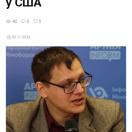
у США
40
0
0
02.11.2023