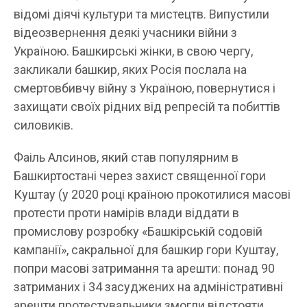
відомі діячі культури та мистецтв. Випустили
відеозвернення деякі учасники війни з
Україною. Башкирські жінки, в свою чергу,
закликали башкир, яких Росія послала на
смертовбивчу війну з Україною, повернутися і
захищати своїх рідних від репресій та побиттів
силовиків.
Фаіль Алсинов, який став популярним в
Башкиртостані через захист священної гори
Куштау (у 2020 році країною прокотилися масові
протести проти намірів влади віддати в
промислову розробку «Башкірській содовій
кампанії», сакральної для башкир гори Куштау,
попри масові затримання та арешти: понад 90
затриманих і 34 засуджених на адміністративні
арешти протестувальники змогли відстояти