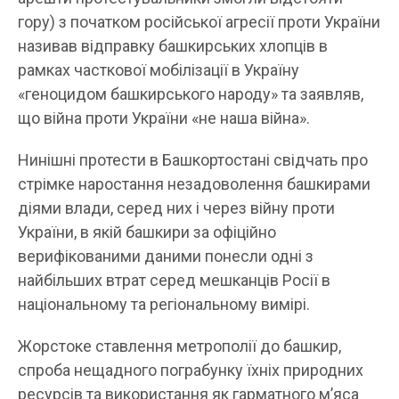
гору) з початком російської агресії проти України
називав відправку башкирських хлопців в
рамках часткової мобілізації в Україну
«геноцидом башкирського народу» та заявляв,
що війна проти України «не наша війна».
Нинішні протести в Башкортостані свідчать про
стрімке наростання незадоволення башкирами
діями влади, серед них і через війну проти
України, в якій башкири за офіційно
верифікованими даними понесли одні з
найбільших втрат серед мешканців Росії в
національному та регіональному вимірі.
Жорстоке ставлення метрополії до башкир,
спроба нещадного пограбунку їхніх природних
ресурсів та використання як гарматного м’яса