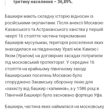
третину населення – 36,89%.
Башкири мають складну історію відносин із
російськими окупантами. Після анексії Москвою
Казанського та Астраханського ханства у першій
чверті 16 століття частина тюркомовних
башкирів-мусульман, територія розселення яких
знаходилася на південному Уралі між Камою і
Яком (Уралом) на договірних засадах потрапили
під московський протекторат. У середині 16
століття на крайньому північному заході
башкирських поселень Москвою було
споруджено Закамську оборонну лінію для
«захисту від башкир і калмиків», а у 1586 році в
Північній Башкирії було засновано фортецю Уфа.
Башкири, частина яких наймалася на московську