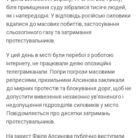
біля приміщення суду зібралися тисячі людей,
як і напередодні. У відповідь російські силовики
вдалися до масових побиттів, застосування
сльозогінного газу та затримання
протестувальників.
У цей день в місті були перебої з роботою
інтернету, не працювали деякі опозиційні
телеграмканали. Попри погрози масовими
репресіями, прихильники Алсинова закликали
до мирних протестів та блокування доріг, щоб не
допустити вивезення незаконно увʼязненого і
недопущення підрозділів силовиків у місто.
Повідомляється про десятки затримань
протестувальників.
На захист Фаіля Алсинова публічно виступили