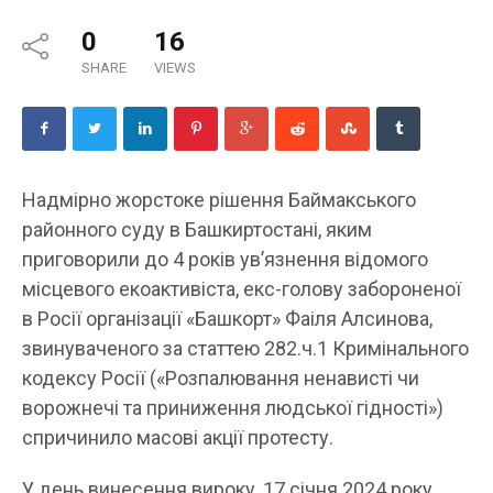
0
16
SHARE
VIEWS
Надмірно жорстоке рішення Баймакського
районного суду в Башкиртостані, яким
приговорили до 4 років увʼязнення відомого
місцевого екоактивіста, екс-голову забороненої
в Росії організації «Башкорт» Фаіля Алсинова,
звинуваченого за статтею 282.ч.1 Кримінального
кодексу Росії («Розпалювання ненависті чи
ворожнечі та приниження людської гідності»)
спричинило масові акції протесту.
У день винесення вироку, 17 січня 2024 року,