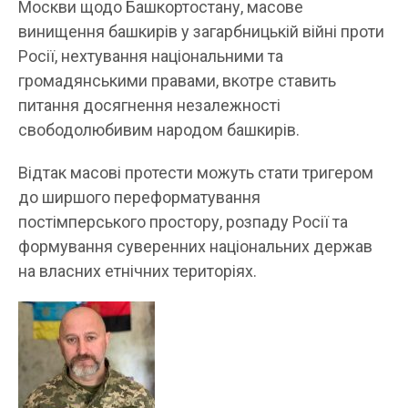
Москви щодо Башкортостану, масове
винищення башкирів у загарбницькій війні проти
Росії, нехтування національними та
громадянськими правами, вкотре ставить
питання досягнення незалежності
свободолюбивим народом башкирів.
Відтак масові протести можуть стати тригером
до ширшого переформатування
постімперського простору, розпаду Росії та
формування суверенних національних держав
на власних етнічних територіях.