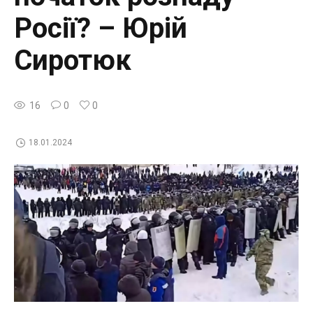
Росії? – Юрій
Сиротюк
16
0
0
18.01.2024