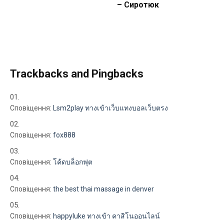
– Сиротюк
Trackbacks and Pingbacks
Сповіщення:
Lsm2play ทางเข้าเว็บแทงบอลเว็บตรง
Сповіщення:
fox888
Сповіщення:
โค้ดบล็อกฟุต
Сповіщення:
the best thai massage in denver
Сповіщення:
happyluke ทางเข้า คาสิโนออนไลน์