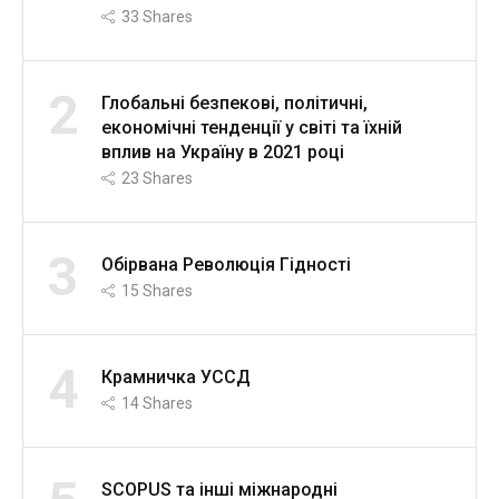
33
Shares
2
Глобальні безпекові, політичні,
економічні тенденції у світі та їхній
вплив на Україну в 2021 році
23
Shares
3
Обірвана Революція Гідності
15
Shares
4
Крамничка УССД
14
Shares
SCOPUS та інші міжнародні