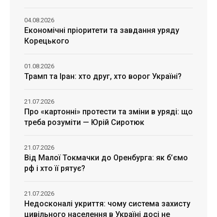
04.08.2026
Економічні пріоритети та завдання уряду
Корецького
01.08.2026
Трамп та Іран: хто друг, хто ворог Україні?
21.07.2026
Про «картонні» протести та зміни в уряді: що
треба розуміти — Юрій Сиротюк
21.07.2026
Від Малої Токмачки до Оренбурга: як б’ємо
рф і хто її рятує?
21.07.2026
Недосконалі укриття: чому система захисту
цивільного населення в Україні досі не