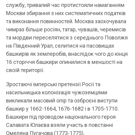
службу, тривалий час протистояли намаганням
Москви збирання з них систематичних податків
та виконання повинностей. Москва заохочувала
чимраз більше росіян, татар, чувашів, черемисів
та мордви переселятися з середнього Поволжя
на Південний Урал, селитися на пасовищах
башкирів як землеробів, внаслідок чого до кінця
16 сторіччя башкири опинилися в меншості на
своїй території.
Зростаючі імперські претензії Росії та
насильницька колонізація чужоземцями
викликали масовий опір та озброєні виступи
башкир у 1662-1664, 1676-1682 і в 1705-1710.
Башкири під проводом національного героя
Салавата Юлаєва взяли участь в повстанні
Омеляна Пугачова (1773-1775).