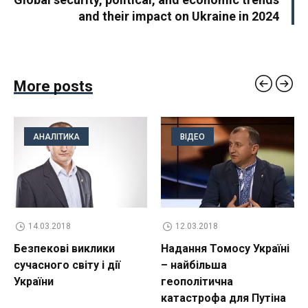
and their impact on Ukraine in 2024
More posts
АНАЛІТИКА
ВІДЕО
14.03.2018
12.03.2018
Безпекові виклики
Надання Томосу Україні
сучасного світу і дії
– найбільша
України
геополітична
катастрофа для Путіна