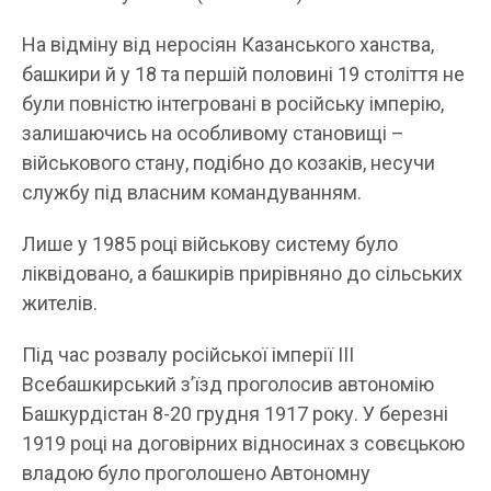
На відміну від неросіян Казанського ханства,
башкири й у 18 та першій половині 19 століття не
були повністю інтегровані в російську імперію,
залишаючись на особливому становищі –
військового стану, подібно до козаків, несучи
службу під власним командуванням.
Лише у 1985 році військову систему було
ліквідовано, а башкирів прирівняно до сільських
жителів.
Під час розвалу російської імперії ІІІ
Всебашкирський зʼїзд проголосив автономію
Башкурдістан 8-20 грудня 1917 року. У березні
1919 році на договірних відносинах з совєцькою
владою було проголошено Автономну