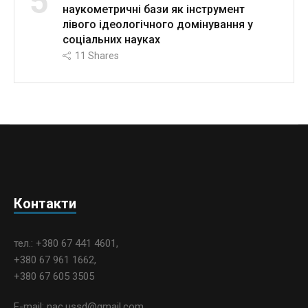
5
наукометричні бази як інструмент
лівого ідеологічного домінування у
соціальних науках
11
Shares
Контакти
тел.: +380 67 441 4601,
+380 67 961 1662,
+380 67 605 3505
E-mail: nac.ussd@gmail.com