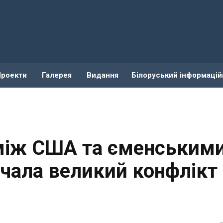
Проекти
Галерея
Видання
Білоруський інформацій
між США та єменським
чала великий конфлікт