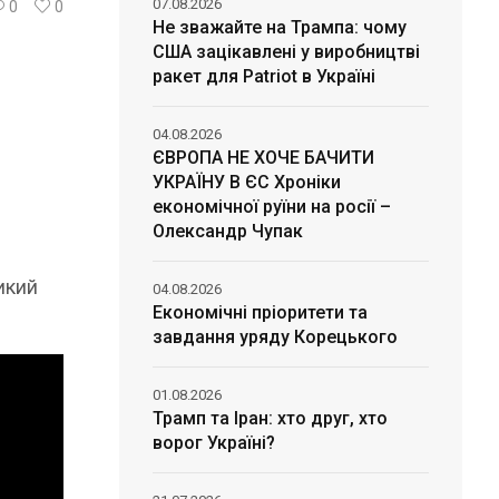
07.08.2026
0
0
Не зважайте на Трампа: чому
США зацікавлені у виробництві
ракет для Patriot в Україні
04.08.2026
ЄВРОПА НЕ ХОЧЕ БАЧИТИ
УКРАЇНУ В ЄС Хроніки
економічної руїни на росії –
Олександр Чупак
икий
04.08.2026
Економічні пріоритети та
завдання уряду Корецького
01.08.2026
Трамп та Іран: хто друг, хто
ворог Україні?