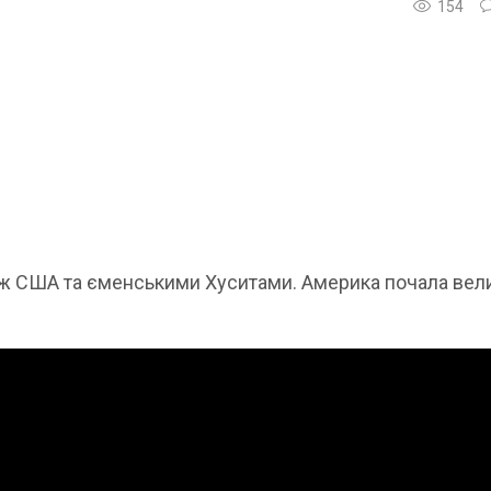
154
іж США та єменськими Хуситами. Америка почала вел