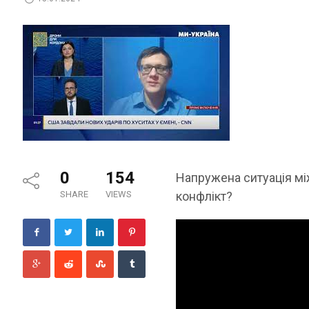
0
154
Напружена ситуація м
SHARE
VIEWS
конфлікт?