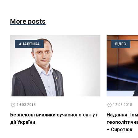
More posts
АНАЛІТИКА
ВІДЕО
14.03.2018
12.03.2018
Безпекові виклики сучасного світу і
Надання Томо
дії України
геополітичн
– Сиротюк