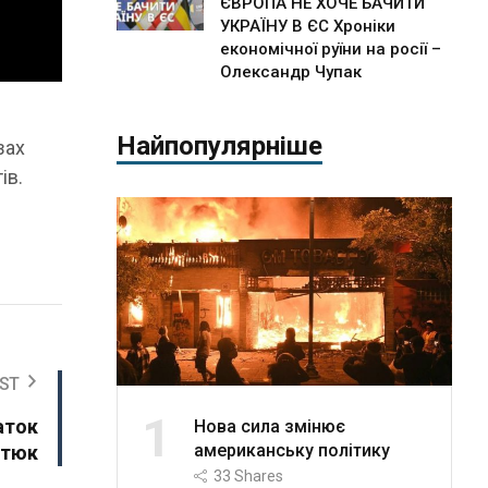
ЄВРОПА НЕ ХОЧЕ БАЧИТИ
УКРАЇНУ В ЄС Хроніки
економічної руїни на росії –
Олександр Чупак
Найпопулярніше
зах
ів.
ST
1
аток
Нова сила змінює
американську політику
отюк
33
Shares