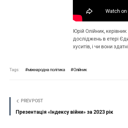
Юрій Олійник, керівник
досліджень в етері Єд
хуситів, і чи вони здат
Tags:
міжнародна політика
Олійник
PREV POST
Презентація «Індексу війни» за 2023 рік