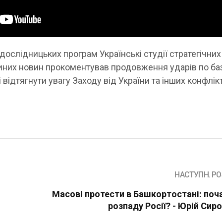
 дослідницьких програм Українські студії стратегічних
иних новин прокоментував продовження ударів по ба
ні відтягнути увагу Заходу від України та інших конфлікт
НАСТУПН. PO
Масові протести в Башкортостані: поч
розпаду Росії? - Юрій Сир