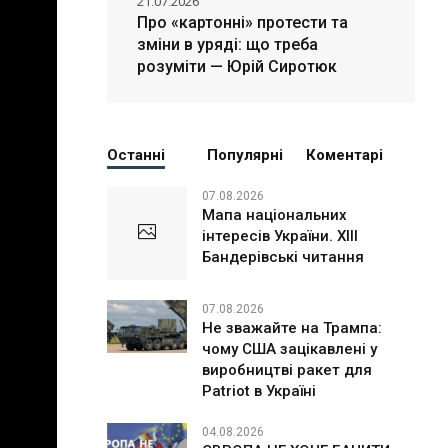
21.07.2026
Про «картонні» протести та
зміни в уряді: що треба
розуміти — Юрій Сиротюк
Останні
Популярні
Коментарі
07.08.2026
Мапа національних
інтересів України. ХІІІ
Бандерівські читання
07.08.2026
Не зважайте на Трампа:
чому США зацікавлені у
виробництві ракет для
Patriot в Україні
04.08.2026