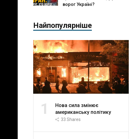
ворог Україні?
Найпопулярніше
1
Нова сила змінює
американську політику
33
Shares