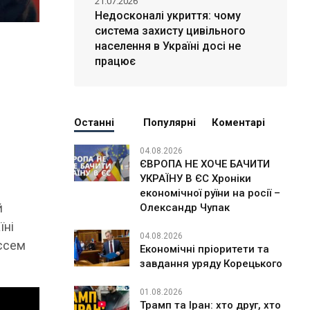
21.07.2026
Недосконалі укриття: чому
система захисту цивільного
населення в Україні досі не
працює
Останні
Популярні
Коментарі
04.08.2026
ЄВРОПА НЕ ХОЧЕ БАЧИТИ
УКРАЇНУ В ЄС Хроніки
економічної руїни на росії –
й
Олександр Чупак
їні
04.08.2026
рєсем
Економічні пріоритети та
завдання уряду Корецького
01.08.2026
Трамп та Іран: хто друг, хто