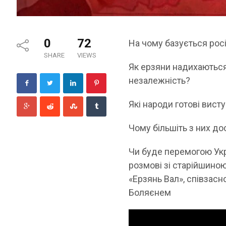
0
72
На чому базується росі
SHARE
VIEWS
Як ерзяни надихаються
незалежність?
Які народи готові вист
Чому більшіть з них дос
Чи буде перемогою Укра
розмові зі старійшиною
«Ерзянь Вал», співзас
Боляєнем