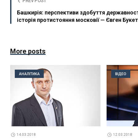
PREV POST
Башкирія: перспективи здобуття державност
історія протистояння московії — Євген Буке
More posts
АНАЛІТИКА
ВІДЕО
14.03.2018
12.03.2018