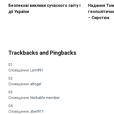
Безпекові виклики сучасного світу і
Надання Томо
дії України
геополітичн
– Сиротюк
Trackbacks and Pingbacks
Сповіщення:
Lsm991
Сповіщення:
altogel
Сповіщення:
Herbalife member
Сповіщення:
zbet911