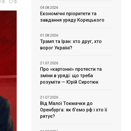
0
0
04.08.2026
Економічні пріоритети та
завдання уряду Корецького
01.08.2026
Трамп та Іран: хто друг, хто
ворог Україні?
21.07.2026
Про «картонні» протести та
зміни в уряді: що треба
розуміти — Юрій Сиротюк
21.07.2026
Від Малої Токмачки до
Оренбурга: як б’ємо рф і хто її
рятує?