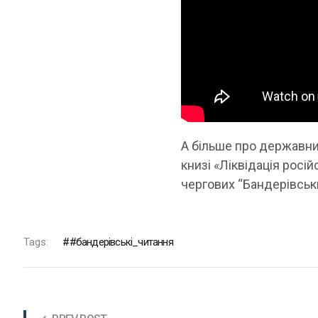
А більше про державниц
книзі «Ліквідація росі
чергових “Бандерівських
Tags:
#бандерівські_читання