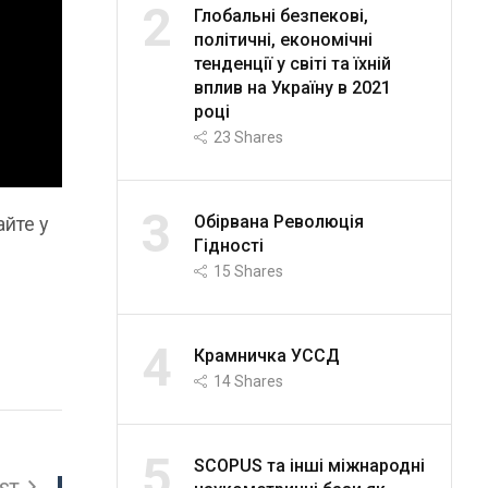
2
Глобальні безпекові,
політичні, економічні
тенденції у світі та їхній
вплив на Україну в 2021
році
23
Shares
3
Обірвана Революція
айте у
Гідності
15
Shares
4
Крамничка УССД
14
Shares
5
SCOPUS та інші міжнародні