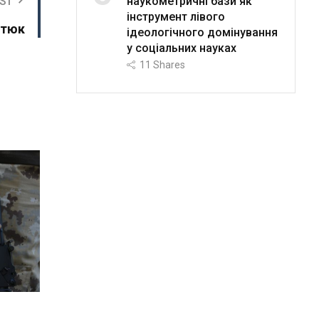
наукометричні бази як
ST
інструмент лівого
отюк
ідеологічного домінування
у соціальних науках
11
Shares