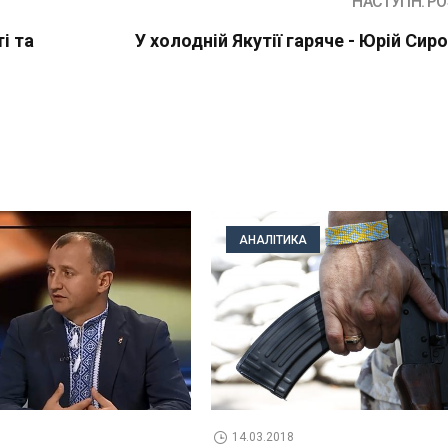
НАСТУПН. PO
і та
У холодній Якутії гаряче - Юрій Сир
т
АНАЛІТИКА
14.03.2018