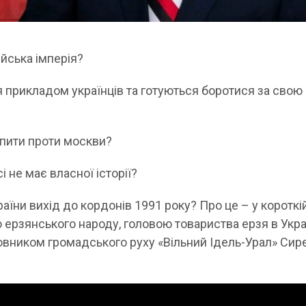
йська імперія?
 прикладом українців та готуються боротися за свою
упити проти москви?
і не має власної історії?
їни вихід до кордонів 1991 року? Про це – у короткі
 ерзянського народу, головою товариства ерзя в Укра
новником громадського руху «Вільний Ідель-Урал» Си