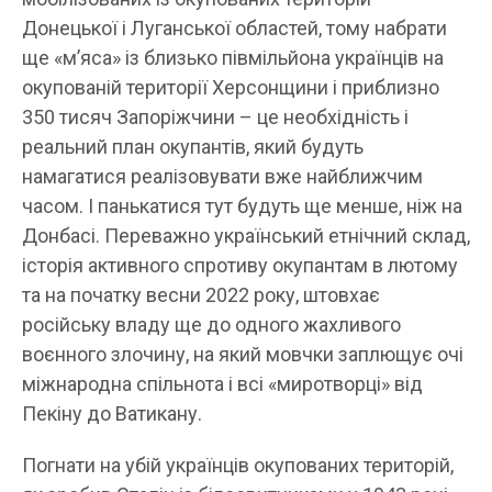
Донецької і Луганської областей, тому набрати
ще «м’яса» із близько півмільйона українців на
окупованій території Херсонщини і приблизно
350 тисяч Запоріжчини – це необхідність і
реальний план окупантів, який будуть
намагатися реалізовувати вже найближчим
часом. І панькатися тут будуть ще менше, ніж на
Донбасі. Переважно український етнічний склад,
історія активного спротиву окупантам в лютому
та на початку весни 2022 року, штовхає
російську владу ще до одного жахливого
воєнного злочину, на який мовчки заплющує очі
міжнародна спільнота і всі «миротворці» від
Пекіну до Ватикану.
Погнати на убій українців окупованих територій,