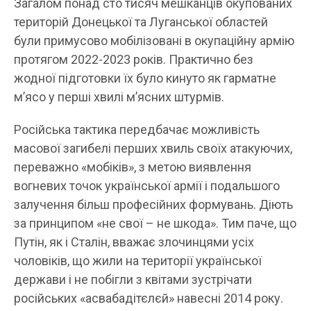
Загалом понад сто тисяч мешканців окупованих
територій Донецької та Луганської областей
були примусово мобілізовані в окупаційну армію
протягом 2022-2023 років. Практично без
жодної підготовки їх було кинуто як гарматне
м’ясо у перші хвилі м’ясних штурмів.
Російська тактика передбачає можливість
масової загибелі перших хвиль своїх атакуючих,
переважно «мобіків», з метою виявлення
вогневих точок української армії і подальшого
залучення більш професійних формувань. Діють
за принципом «не свої – не шкода». Тим паче, що
Путін, як і Сталін, вважає злочинцями усіх
чоловіків, що жили на території української
держави і не побігли з квітами зустрічати
російських «асвабадітєлєй» навесні 2014 року.