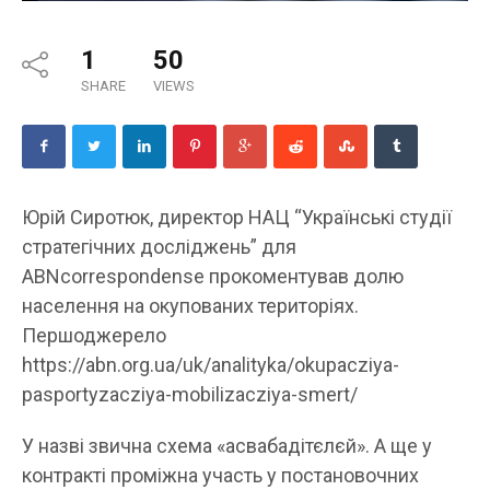
1
50
SHARE
VIEWS
Юрій Сиротюк, директор НАЦ “Українські студії
стратегічних досліджень” для
ABNcorrespondense прокоментував долю
населення на окупованих територіях.
Першоджерело
https://abn.org.ua/uk/analityka/okupacziya-
pasportyzacziya-mobilizacziya-smert/
У назві звична схема «асвабадітєлєй». А ще у
контракті проміжна участь у постановочних