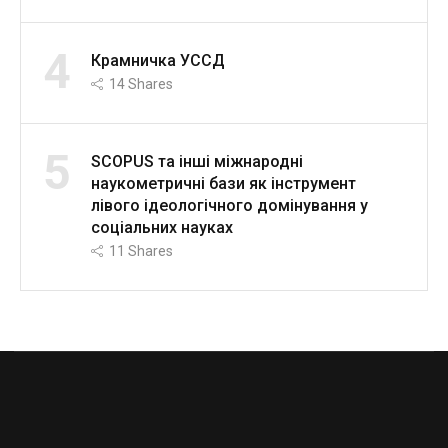
4
Крамничка УССД
14
Shares
5
SCOPUS та інші міжнародні
наукометричні бази як інструмент
лівого ідеологічного домінування у
соціальних науках
11
Shares