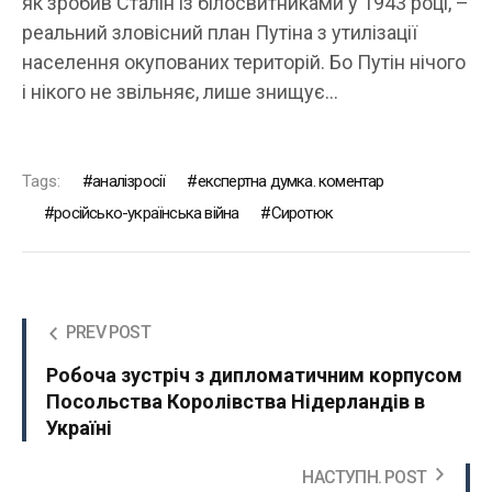
як зробив Сталін із білосвитниками у 1943 році, –
реальний зловісний план Путіна з утилізації
населення окупованих територій. Бо Путін нічого
і нікого не звільняє, лише знищує…
Tags:
аналізросії
експертна думка. коментар
російсько-українська війна
Сиротюк
PREV POST
Робоча зустріч з дипломатичним корпусом
Посольства Королівства Нідерландів в
Україні
НАСТУПН. POST