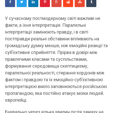
У сучасному постмодерному світі важливі не
факти, а їхня інтерпретація. Паралельні
інтерпретації замінюють правду, і в світі
постправди реальні обставини впливають на
громадську думку менше, ніж емоційні реакції та
суб’єктивне сприйняття. Прірва в довірі між
правлячими класами та суспільствами,
формування середовища скептицизму,
паралельної реальності, стирання кордонів між
фактом і правдою та їх емоційно-суб’єктивною
інтерпретацією вміло заповнюються російською
пропагандою, яка постійно атакує мізки людей.
європейці.
Буквально через кілька хвилин після замаху на