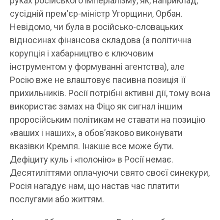
руках російського імперіалізму, як, наприклад,
сусідній прем’єр-міністр Угорщини, Орбан.
Невідомо, чи була в російсько-словацьких
відносинах фінансова складова (а політична
корупція і хабарництво є ключовим
інструментом у формуванні агентства), але
Росію вже не влаштовує пасивна позиція її
прихильників. Росії потрібні активні дії, тому вона
використає замах на Фіцо як сигнал іншим
проросійським політикам не ставати на позицію
«ваших і наших», а обов’язково виконувати
вказівки Кремля. Інакше все може бути.
Дефіциту куль і «полонію» в Росії немає.
Десятиліттями оплачуючи свято своєї синекури,
Росія нагадує нам, що настав час платити
послугами або життям.