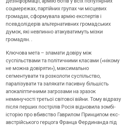
дезінформації, армію ботів у всіх популярних
соцмережах, партійних групах чи місцевих
громадах, сформувала армію експертів і
псевдолідерів альтернативних громадських
думок, які невпинно атакуватимуть мізки
громадян. .
Ключова мета – зламати довіру між
суспільствами та політичними класами («нікому
не можна довіряти»), максимально
сегментувати та розколоти суспільство,
паралізувати та залякати пасивну більшість
апокаліптичними загрозами на зразок
неминучості третьої світової війни. Тому відразу
після перших пострілів Росія відновила зомбі-
історію про вбивство Гаврилом Принципом екс-
австрійського герцога Франца Фердинанда під