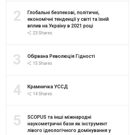
2
Глобальні безпекові, політичні,
економічні тенденції у світі та їхній
вплив на Україну в 2021 році
23
Shares
3
Обірвана Революція Гідності
15
Shares
4
Крамничка УССД
14
Shares
5
SCOPUS та інші міжнародні
наукометричні бази як інструмент
лівого ідеологічного домінування у