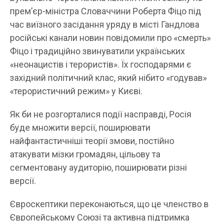
прем’єр-міністра Словаччини Роберта Фіцо під
час виїзного засідання уряду в місті Гандлова
російські канали новин повідомили про «смерть»
Фіцо і традиційно звинуватили українських
«неонацистів і терористів». Їх господарями є
західний політичний клас, який нібито «годував»
«терористичний режим» у Києві.
Як би не розгорталися події насправді, Росія
буде множити версії, поширювати
найфантастичніші теорії змови, постійно
атакувати мізки громадян, цільову та
сегментовану аудиторію, поширювати різні
версії.
Євроскептики переконаються, що це членство в
Європейському Союзі та активна підтримка