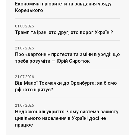
Економічні пріоритети та завдання уряду
Корецького
01.08.2026
Трамп та Іран: хто друг, хто ворог Україні?
21.07.2026
Про «картонні» протести та зміни в уряді: що
треба розуміти — Юрій Сиротюк
21.07.2026
Від Малої Токмачки до Оренбурга: як б’ємо
рф і хто її рятує?
21.07.2026
Недосконалі укриття: чому система захисту
цивільного населення в Україні досі не
працює