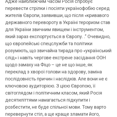
Адже найближчим часом Росія спробує
перевести стрілки і посіяти українофобію серед
жителів Європи, заявивши, що після «кривавого
державного перевороту в Україні тероризм став
для України звичним явищем і інструментом,
який зараз експортується в Європу. .” Очевидно,
що європейські спецслужби та політики
розуміють, що звичайна тирада про «український
слід» і навіть чергове екстрене засідання ООН
щодо замаху на Фіцо – це не що інше, як
переклад з хворої голови на здорову, заміна
послідовність причин і наслідків. Але вони не є
ключовою аудиторією. З цією Європою, її
світоглядом і політичним класом, який Росія
десятиліттями намагається підкупити і
розбестити, не буде спільної мови. Тому варто
перевернути стіл, а ще краще зламати його,