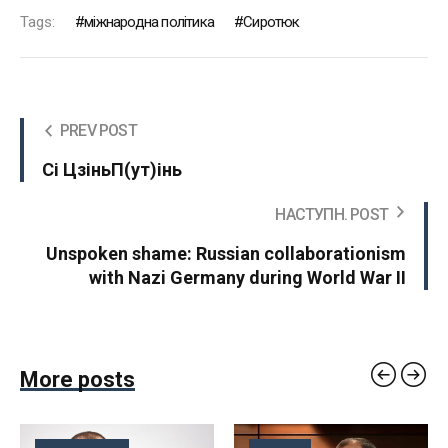
Tags:
міжнародна політика
Сиротюк
PREV POST
Сі ЦзіньП(ут)інь
НАСТУПН. POST
Unspoken shame: Russian collaborationism
with Nazi Germany during World War II
More posts