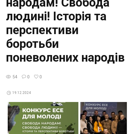
народам! Свобода
людині! Історія та
перспективи
боротьби
поневолених народів
54
0
0
19.12.2024