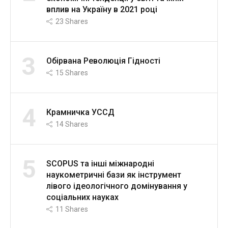
вплив на Україну в 2021 році
23
Shares
3
Обірвана Революція Гідності
15
Shares
4
Крамничка УССД
14
Shares
5
SCOPUS та інші міжнародні
наукометричні бази як інструмент
лівого ідеологічного домінування у
соціальних науках
11
Shares