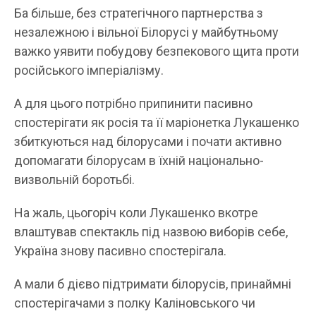
Ба більше, без стратегічного партнерства з
незалежною і вільної Білорусі у майбутньому
важко уявити побудову безпекового щита проти
російського імперіалізму.
А для цього потрібно припинити пасивно
спостерігати як росія та її маріонетка Лукашенко
збиткуються над білорусами і почати активно
допомагати білорусам в їхній національно-
визвольній боротьбі.
На жаль, цьогоріч коли Лукашенко вкотре
влаштував спектакль під назвою виборів себе,
Україна знову пасивно спостерігала.
А мали б дієво підтримати білорусів, принаймні
спостерігачами з полку Каліновського чи