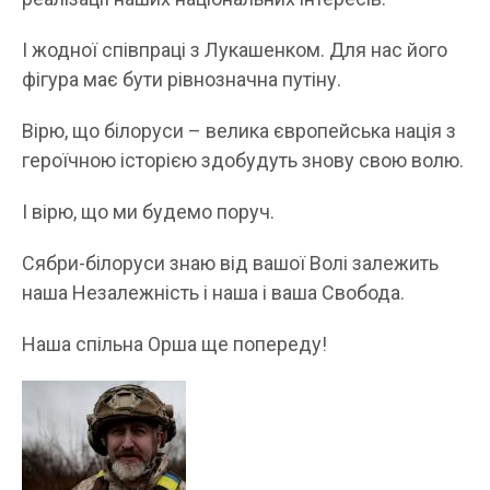
І жодної співпраці з Лукашенком. Для нас його
фігура має бути рівнозначна путіну.
Вірю, що білоруси – велика європейська нація з
героїчною історією здобудуть знову свою волю.
І вірю, що ми будемо поруч.
Сябри-білоруси знаю від вашої Волі залежить
наша Незалежність і наша і ваша Свобода.
Наша спільна Орша ще попереду!