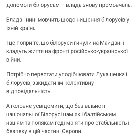
допомоги білорусам – влада знову промовчала.
Влада і нині мовчить щодо нищення білорусів у
їхній країні.
І це попри те, що білоруси гинули на Майдані і
кладуть життя на фронті російсько-української
війни.
Потрібно перестати уподібнювати Лукашенка і
білорусів, закидати їм колективну
відповідальність.
А головне усвідомити, що без вільної і
національної Білорусі нам як і балтійським
націям та полякам годі мріяти про стабільність і
безпеку в цій частині Європи.