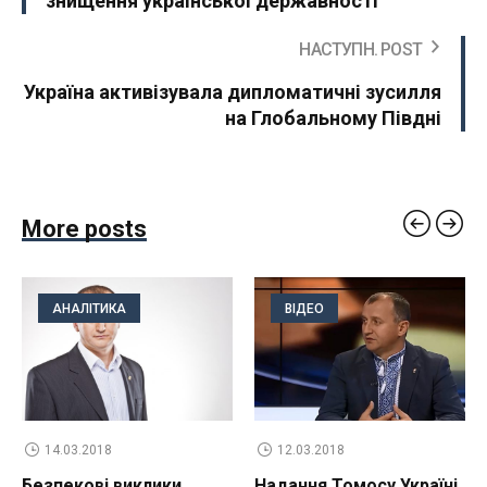
знищення української державності
НАСТУПН. POST
Україна активізувала дипломатичні зусилля
на Глобальному Півдні
More posts
АНАЛІТИКА
ВІДЕО
14.03.2018
12.03.2018
Безпекові виклики
Надання Томосу Україні