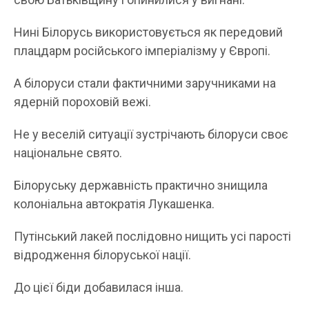
Нині Білорусь використовується як передовий
плацдарм російського імперіалізму у Європі.
А білоруси стали фактичними заручниками на
ядерній пороховій вежі.
Не у веселій ситуації зустрічають білоруси своє
національне свято.
Білоруську державність практично знищила
колоніальна автократія Лукашенка.
Путінський лакей послідовно нищить усі парості
відродження білоруської нації.
До цієї біди добавилася інша.