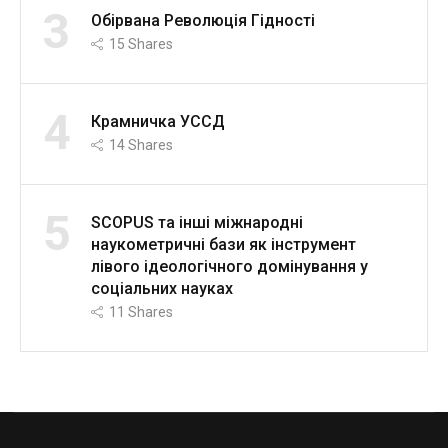
3
Обірвана Революція Гідності
15
Shares
4
Крамничка УССД
14
Shares
5
SCOPUS та інші міжнародні
наукометричні бази як інструмент
лівого ідеологічного домінування у
соціальних науках
11
Shares