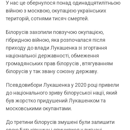
У нас це обернулося понад одинадцятилітньою
війною з москвою, окупацією українських
територій, сотнями тисяч смертей.
Білорусів захопили повзучою окупацією,
гібридною війною, яка розпочалася після
приходу до влади Лукашенка зі згортання
національної державності, обмеження
громадянських прав білорусів , втягуванням
білорусів у так звану союзну державу.
Псевдовибори Лукашенка у 2020 році привели
до національного зриву білоруської нації, який
був жорстко придушений Лукашенком та
московськими окупантами.
До третини білорусів змушені були залишити
свою Батьківщину і опинилися у вигнані.