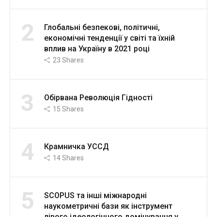
2
Глобальні безпекові, політичні,
економічні тенденції у світі та їхній
вплив на Україну в 2021 році
23
Shares
3
Обірвана Революція Гідності
15
Shares
4
Крамничка УССД
14
Shares
5
SCOPUS та інші міжнародні
наукометричні бази як інструмент
лівого ідеологічного домінування у