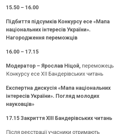
15.
50
– 1
6
.
00
Підбиття підсумків Конкурсу есе «Мапа
національних інтересів України».
Нагородження переможців
1
6
.
00
– 1
7
.
15
Модератор – Ярослав Ніцой,
переможець
Конкурсу есе ХІІ Бандерівських читань
Експертна дискусія «Мапа національних
інтересів України». Погляд молодих
науковців»
17.
15
Закриття XІII Бандерівських читань
Після реєстрації учасники отримають