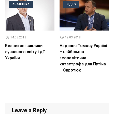
АНАЛІТИКА
ВІДЕО
14.03.2018
12.03.2018
Безпекові виклики
Надання Томосу Україні
сучасного світу і дії
– найбільша
України
геополітична
катастрофа для Путіна
– Сиротюк
Leave a Reply