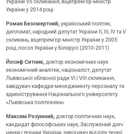
України VII скликання, віцепрем’єр-міністр
України у 2014 році
Роман
Безсмертний,
український політик,
дипломат, народний депутат України II, III, IV та V
скликань, віцепрем’єр-міністр України у 2005
році, посол України у Білорусі (2010-2011)
Йосиф Ситник,
доктор економічних наук
економічний аналітик, націоналіст, депутат
Львівської обласної ради VI і VIII скликання,
завідувач кафедри менеджменту персоналу та
адміністрування Національного університету
«Львівська політехніка»
Максим Розумний,
доктор політичних наук,
кандидат філософських наук, Заслужений діяч
науки і техніки України, завідувач відділу теорії