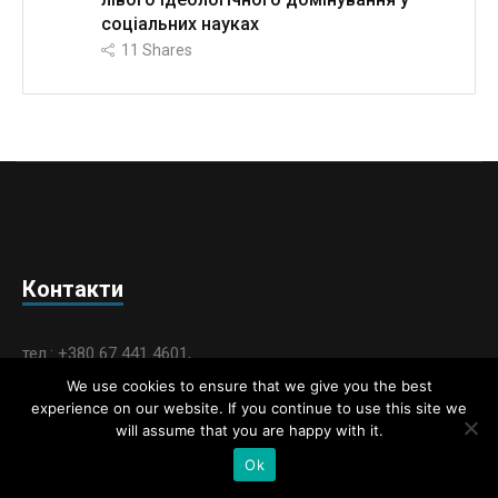
соціальних науках
11
Shares
Контакти
тел.: +380 67 441 4601,
+380 67 961 1662,
We use cookies to ensure that we give you the best
+380 67 605 3505
experience on our website. If you continue to use this site we
will assume that you are happy with it.
E-mail: nac.ussd@gmail.com
Ok