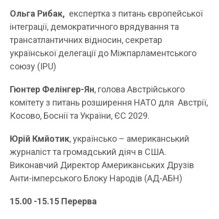
Ольга Рибак,
експертка з питань європейської
інтеграції, демократичного врядування та
трансатлантичних відносин, секретар
української делегації до Міжпарламентського
союзу (IPU)
Гюнтер Фелінгер-Ян
, голова Австрійського
комітету з питань розширення НАТО для Австрії,
Косово, Боснії та України, ЄС 2029.
Юрій Кмйотик
, українсько – американський
журналіст та громадський діяч в США.
Виконавчий Директор Американських Друзів
Анти-імперського Блоку Народів (АД-АБН)
1
5
.
0
0 -1
5
.
15
Перерва