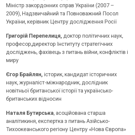
Міністр закордонних справ України (2007 –
2009), Надзвичайний та Повноважний Посол
України, керівник Центру дослідження Росії
Григорій Перепелиця,
доктор політичних наук,
професор,директор Інституту стратегічних
досліджень, фахівець з питань війни, конфліктів і
миру
Єгор Бра
йл
ян,
історик, кандидат історичних
наук, журналіст-міжнародник, дослідник
новітньої британської історії та українсько-
британських відносин
Наталя Бутирська
, асоційована старша
аналітикиня, експертка з питань Азійсько-
Тихоокеанського регіону Центру «Нова Європа»