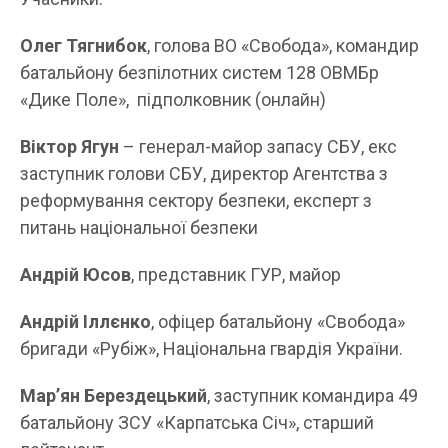
Олег Тягнибок
, голова ВО «Свобода», командир
батальйону безпілотних систем 128 ОВМБр
«Дике Поле», підполковник (онлайн)
Віктор Ягун
– генерал-майор запасу СБУ, екс
заступник голови СБУ, директор Агентства з
реформування сектору безпеки, експерт з
питань національної безпеки
Андрій Юсов
, представник ГУР, майор
Андрій Іллєнко
, офіцер батальйону «Свобода»
бригади «Рубіж», Національна гвардія України.
Марʼян Берездецький
, заступник командира 49
батальйону ЗСУ «Карпатська Січ», старший