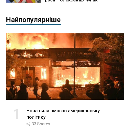
росії – Олександр Чупак
Найпопулярніше
1
Нова сила змінює американську
політику
33
Shares