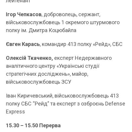
лейтенант
Ігор Чепкасов
, доброволець, сержант,
військовослужбовець 1 окремого штурмового
полку ім. Дмитра Коцюбайла
Євген Карась
, командир 413 полку «Рейд», СБС
Олексій Ткаченко,
експерт Недержавного
аналітичного центру «Українські студії
стратегічних досліджень», майор,
військовослужбовець ЗСУ
Іван Киричевський, військовослужбовець 413
полку СБС “Рейд” та експерт з озброєнь Defense
Express
1
5
.
3
0 –
1
5
.
50
Перерва