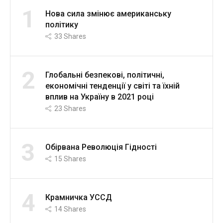
1
Нова сила змінює американську
політику
33
Shares
2
Глобальні безпекові, політичні,
економічні тенденції у світі та їхній
вплив на Україну в 2021 році
23
Shares
3
Обірвана Революція Гідності
15
Shares
4
Крамничка УССД
14
Shares