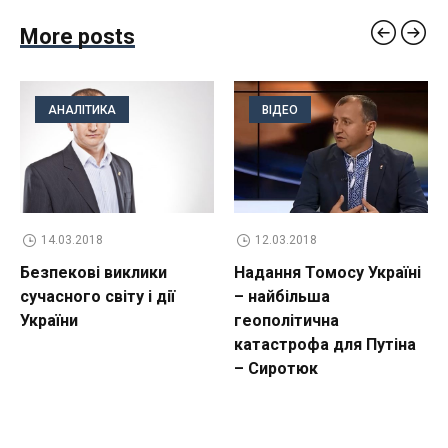
More posts
АНАЛІТИКА
ВІДЕО
14.03.2018
12.03.2018
Безпекові виклики
Надання Томосу Україні
сучасного світу і дії
– найбільша
України
геополітична
катастрофа для Путіна
– Сиротюк