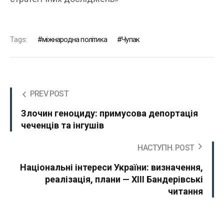
Tags:
міжнародна політика
Чупак
PREV POST
Злочин геноциду: примусова депортація
чеченців та інгушів
НАСТУПН. POST
Національні інтереси України: визначення,
реалізація, плани — ХIII Бандерівські
читання