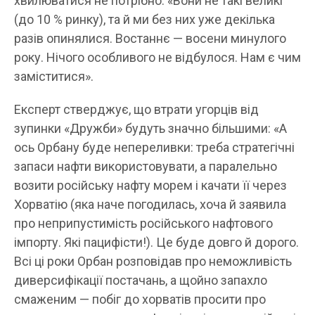
хвилюватися не потрібно: «Вони не такі великі
(до 10 % ринку), та й ми без них уже декілька
разів опинялися. Востаннє — восени минулого
року. Нічого особливого не відбулося. Нам є чим
заміститися».
Експерт стверджує, що втрати угорців від
зупинки «Дружби» будуть значно більшими: «А
ось Орбану буде непереливки: треба стратегічні
запаси нафти використовувати, а паралельно
возити російську нафту морем і качати її через
Хорватію (яка наче погодилась, хоча й заявила
про неприпустимість російського нафтового
імпорту. Які пацифісти!). Це буде довго й дорого.
Всі ці роки Орбан розповідав про неможливість
диверсифікації постачань, а щойно запахло
смаженим — побіг до хорватів просити про