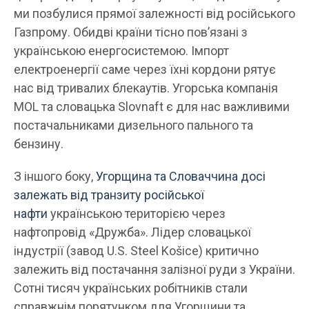
ми позбулися прямої залежності від російського
Газпрому. Обидві країни тісно пов’язані з
українською енергосистемою. Імпорт
електроенергії саме через їхні кордони рятує
нас від тривалих блекаутів. Угорська компанія
MOL та словацька Slovnaft є для нас важливими
постачальниками дизельного пального та
бензину.
З іншого боку,
Угорщина та Словаччина досі
залежать від транзиту російської
нафти
українською територією через
нафтопровід «Дружба». Лідер словацької
індустрії (завод U.S. Steel Košice) критично
залежить від постачання залізної руди з України.
Сотні тисяч українських робітників стали
справжнім порятунком для Угорщини та