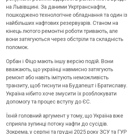
на Львівщині. За даними Укртранснафти,
пошкоджено технологічне обладнання та один із
найбільших нафтових резервуарів. Станом на
кінець лютого ремонтні роботи тривають, але
вони затягуються через обстріли та складність
поломок.
Орбан і Фіцо мають іншу версію подій. Вони
вважають, що українці навмисно затягують
ремонт або навіть імітують неможливість
транзиту, щоб тиснути на Будапешт і Братиславу.
Україна нібито хоче змусити їх розблокувати
допомогу та процес вступу до ЄС.
Їхній головний аргумент у тому, що Україна вже
сприяла зупинці потоку нафти до сусідів.
Зокрема, у серпні та грудні 2025 року ЗСУ та ГУР