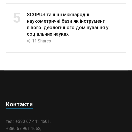
5
SCOPUS та інші міжнародні
наукометричні бази як інструмент
лівого ідеологічного домінування у
соціальних науках
11
Shares
Контакти
тел.: +380 67 441 4601,
+380 67 961 1662,