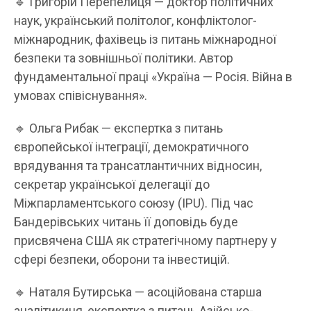
🔹 Григорій Перепелиця — доктор політичних
наук, український політолог, конфліктолог-
міжнародник, фахівець із питань міжнародної
безпеки та зовнішньої політики. Автор
фундаментальної праці «Україна — Росія. Війна в
умовах співіснування».
🔹 Ольга Рибак — експертка з питань
європейської інтеграції, демократичного
врядування та трансатлантичних відносин,
секретар української делегації до
Міжпарламентського союзу (IPU). Під час
Бандерівських читань її доповідь буде
присвячена США як стратегічному партнеру у
сфері безпеки, оборони та інвестицій.
🔹 Наталя Бутирська — асоційована старша
аналітикиня, експертка з питань Азійсько-