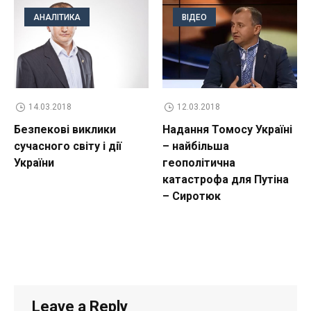
АНАЛІТИКА
ВІДЕО
14.03.2018
12.03.2018
Безпекові виклики
Надання Томосу Україні
сучасного світу і дії
– найбільша
України
геополітична
катастрофа для Путіна
– Сиротюк
Leave a Reply