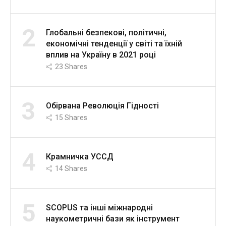
2
Глобальні безпекові, політичні,
економічні тенденції у світі та їхній
вплив на Україну в 2021 році
23
Shares
3
Обірвана Революція Гідності
15
Shares
4
Крамничка УССД
14
Shares
5
SCOPUS та інші міжнародні
наукометричні бази як інструмент