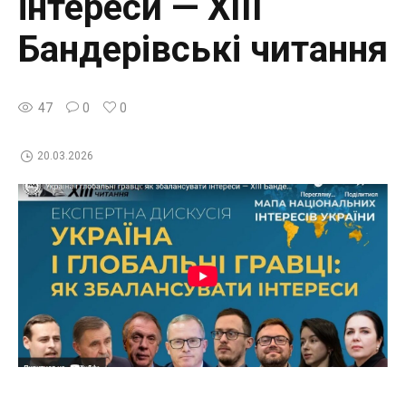
інтереси — ХIII
Бандерівські читання
47
0
0
20.03.2026