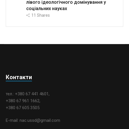
лівого ідеологічного домінування у
соціальних науках
11
Shares
Контакти
тел.: +380 67 441 4601,
+380 67 961 1662,
+380 67 605 3505
E-mail: nac.ussd@gmail.com