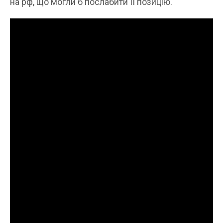
на рф, що могли б послабити її позицію.