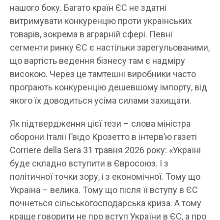
нашого боку. Багато країн ЄС не здатні
витримувати конкуренцію проти українських
товарів, зокрема в аграрній сфері. Певні
сегменти ринку ЄС є настільки зарегульованими,
що вартість ведення бізнесу там є надміру
високою. Через це тамтешні виробники часто
програють конкуренцію дешевшому імпорту, від
якого їх доводиться усіма силами захищати.
Як підтвердження цієї тези – слова міністра
оборони Італії Гвідо Крозетто в інтерв’ю газеті
Corriere della Sera 31 травня 2026 року: «Україні
буде складно вступити в Євросоюз. І з
політичної точки зору, і з економічної. Тому що
Україна – велика. Тому що після її вступу в ЄС
почнеться сільськогосподарська криза. А тому
краще говорити не про вступ України в ЄС, а про