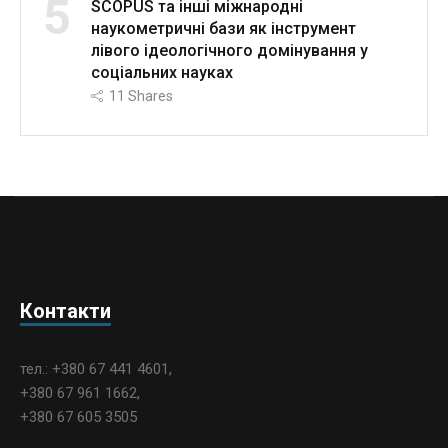
5
SCOPUS та інші міжнародні
наукометричні бази як інструмент
лівого ідеологічного домінування у
соціальних науках
11
Shares
Контакти
тел.: +380 67 441 4601,
+380 67 961 1662,
+380 67 605 3505