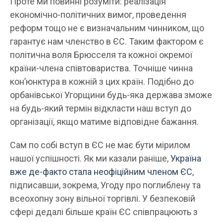
Проте ми повинні розуміти: реалізація
економічно-політичних вимог, проведення
реформ тощо не є визначальним чинником, що
гарантує нам членство в ЄС. Таким фактором є
політична воля Брюсселя та кожної окремої
країни-члена співтовариства. Точніше чинна
кон’юнктура в кожній з цих країн. Подібно до
орбанівської Угорщини будь-яка держава зможе
на будь-який термін відкласти наш вступ до
організації, якщо матиме відповідне бажання.
Сам по собі вступ в ЄС не має бути мірилом
нашої успішності. Як ми казали раніше,
Україна
вже де-факто стала неофіційним членом ЄС
,
підписавши, зокрема, Угоду про поглиблену та
всеохопну зону вільної торгівлі. У безпековій
сфері дедалі більше країн ЄС співпрацюють з