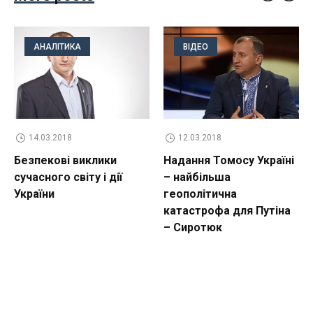
АНАЛІТИКА
ВІДЕО
14.03.2018
12.03.2018
Безпекові виклики
Надання Томосу Україні
сучасного світу і дії
– найбільша
України
геополітична
катастрофа для Путіна
– Сиротюк