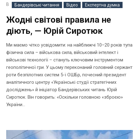
В
Бандерівські читання
Відео
Експертна думка
Жодні світові правила не
діють, — Юрій Сиротюк
Ми маємо чітко усвідомити: на найближчі 10–20 років тупа
фізична сила – військова сила, військовий інтелект і
військові технології – стануть ключовим інструментом
геополітичної гри. У цьому переконаний головний сержант
роти безпілотних систем 5-ї ОШБр, почесний президент
аналітичного центру «Українські студії стратегічних
досліджень» й ініціатор Бандерівських читань Юрій
Сиротюк. Він говорить: «Оскільки головною «зброєю»
України...