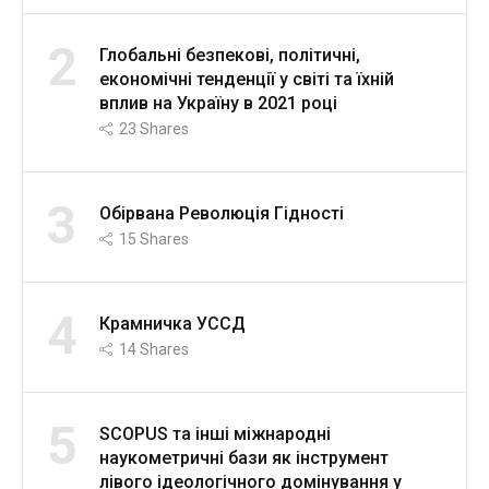
2
Глобальні безпекові, політичні,
економічні тенденції у світі та їхній
вплив на Україну в 2021 році
23
Shares
3
Обірвана Революція Гідності
15
Shares
4
Крамничка УССД
14
Shares
5
SCOPUS та інші міжнародні
наукометричні бази як інструмент
лівого ідеологічного домінування у