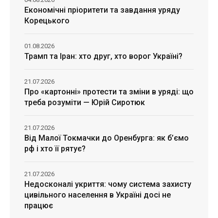
Економічні пріоритети та завдання уряду
Корецького
01.08.2026
Трамп та Іран: хто друг, хто ворог Україні?
21.07.2026
Про «картонні» протести та зміни в уряді: що
треба розуміти — Юрій Сиротюк
21.07.2026
Від Малої Токмачки до Оренбурга: як б’ємо
рф і хто її рятує?
21.07.2026
Недосконалі укриття: чому система захисту
цивільного населення в Україні досі не
працює