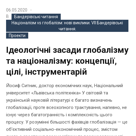
06.05.2020
В
Бандерівські читання
Націоналізм vs глобалізм: нові виклики. VIІ Бандерівські
читання.
Проекти
Ідеологічні засади глобалізму
та націоналізму: концепції,
цілі, інструментарій
Йосиф Ситник, доктор економічних наук, Національний
університет «Львівська політехніка» У світовій та
українській науковій літературі є багато визначень
глобалізації, проте всеохопного трактування, напевно, не
існує через багатогранність і комплексність цього
процесу. У розумінні більшості фахівців глобалізація — це
об’єктивний соціально-економічний процес, змістом