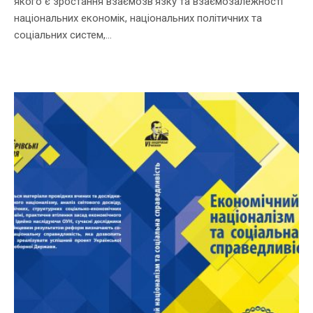
якого є зростання взаємозв’язку та взаємозалежності
національних економік, національних політичних та
соціальних систем,...