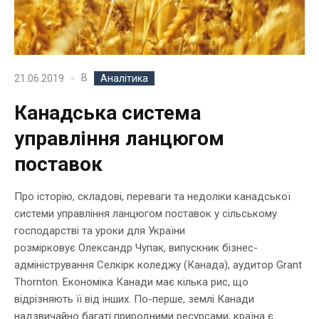
В
21.06.2019
Аналітика
Канадська система
управління ланцюгом
поставок
Про історію, складові, переваги та недоліки канадської
системи управління ланцюгом поставок у сільському
господарстві та уроки для України
розмірковує Олександр Чупак, випускник бізнес-
адміністрування Селкірк коледжу (Канада), аудитор Grant
Thornton. Економіка Канади має кілька рис, що
відрізняють її від інших. По-перше, землі Канади
надзвичайно багаті природними ресурсами, країна є