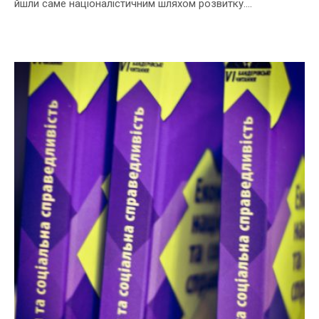
йшли саме націоналістичним шляхом розвитку....