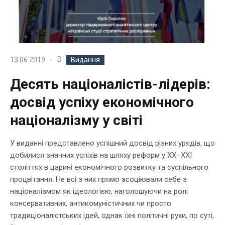
В
13.06.2019
Видання
Десять націоналістів-лідерів:
досвід успіху економічного
націоналізму у світі
У виданні представлено успішний досвід різних урядів, що
добилися значних успіхів на шляху реформ у XX–XXI
століттях в царині економічного розвитку та суспільного
процвітання. Не всі з них прямо асоціювали себе з
націоналізмом як ідеологією, наголошуючи на ролі
консервативних, антикомуністичних чи просто
традиціоналістських ідей, однак їхні політичні рухи, по суті,