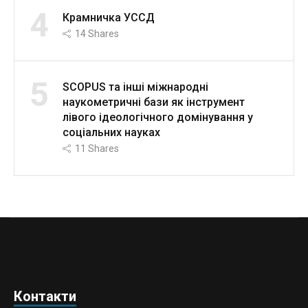
4
Крамничка УССД
14
Shares
5
SCOPUS та інші міжнародні
наукометричні бази як інструмент
лівого ідеологічного домінування у
соціальних науках
11
Shares
Контакти