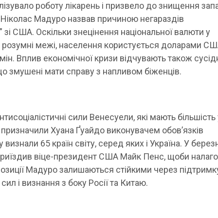
алізувало роботу лікарень і призвело до знищення зап
ст Ніколас Мадуро назвав причиною негараздів
” зі США. Оскільки знецінення національної валюти у
 розумні межі, населення користується доларами СШ
мін. Вплив економічної кризи відчувають також сусід
що змушені мати справу з напливом біженців.
антисоціалістичні сили Венесуели, які мають більшість 
, призначили Хуана Ґуайдо виконувачем обов’язків
визнали 65 країн світу, серед яких і Україна. У березн
приїздив віце-президент США Майк Пенс, щоби налаг
озиції Мадуро залишаються стійкими через підтримк
сил і визнання з боку Росії та Китаю.