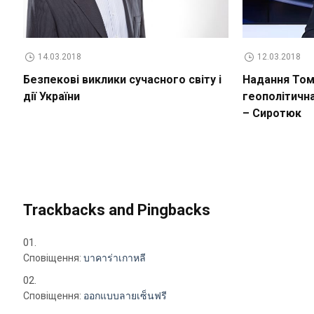
14.03.2018
12.03.2018
Безпекові виклики сучасного світу і
Надання Томо
дії України
геополітичн
– Сиротюк
Trackbacks and Pingbacks
Сповіщення:
บาคาร่าเกาหลี
Сповіщення:
ออกแบบลายเซ็นฟรี