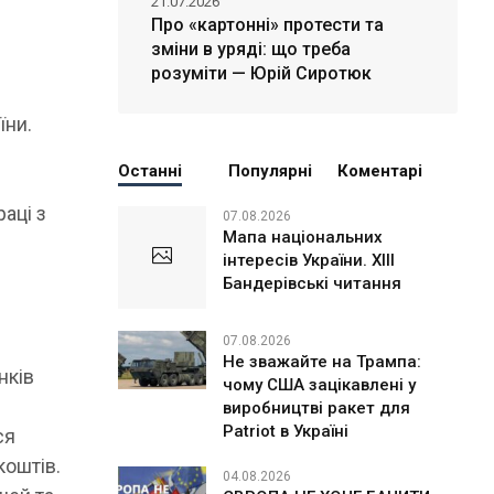
21.07.2026
Про «картонні» протести та
зміни в уряді: що треба
розуміти — Юрій Сиротюк
їни.
Останні
Популярні
Коментарі
аці з
07.08.2026
Мапа національних
інтересів України. ХІІІ
Бандерівські читання
07.08.2026
Не зважайте на Трампа:
нків
чому США зацікавлені у
виробництві ракет для
Patriot в Україні
ся
коштів.
04.08.2026