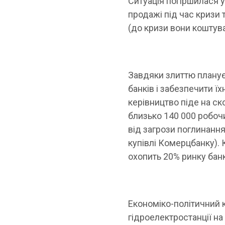
Ситуація погіршилася у
продажі під час кризи 
(до кризи вони коштува
Завдяки злиттю планує
банків і забезпечити 
керівництво піде на ск
близько 140 000 робоч
від загрози поглинання
купівлі Комерцбанку). 
охопить 20% ринку бан
Економіко-політичний 
гідроелектростанції на