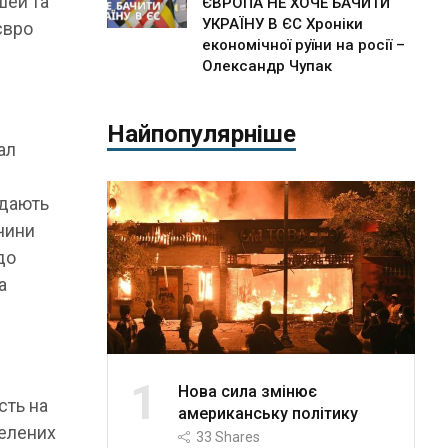
шей та
ЄВРОПА НЕ ХОЧЕ БАЧИТИ
УКРАЇНУ В ЄС Хроніки
євро
економічної руїни на росії –
Олександр Чупак
Найпопулярніше
ал
е
адають
ччини
до
а
1
Нова сила змінює
сть на
американську політику
селених
33
Shares