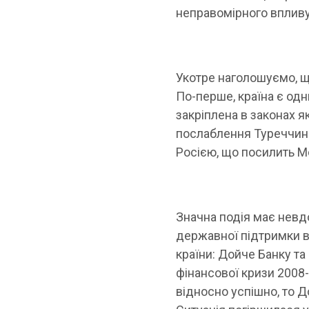
неправомірного впливу
Укотре наголошуємо, щ
По-перше, країна є одн
закріплена в законах я
послаблення Туреччини
Росією, що посилить Мо
Значна подія має невд
державної підтримки в
країни: Дойче Банку т
фінансової кризи 2008
відносно успішно, то 