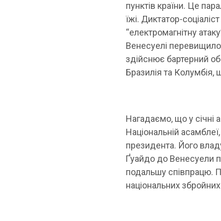
пунктів країни. Це пар
їжі. Диктатор-соціалі
“електромагнітну атаку
Венесуелі перевищило
здійснює бартерний об
Бразилія та Колумбія, 
Нагадаємо, що у січні 
Національній асамблеї
президента. Його владу 
Ґуайдо до Венесуели 
подальшу співпрацю. П
національних збройних 