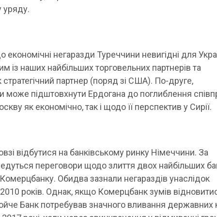
 уряду.
о економічні негаразди Туреччини невигідні для Укра
им із наших найбільших торговельних партнерів та
к стратегічний партнер (поряд зі США). По-друге,
 може підштовхнути Ердогана до поглиблення співпр
скву як економічно, так і щодо її перспектив у Сирії.
овзі відбутися на банківському ринку Німеччини. За
едуться переговори щодо злиття двох найбільших ба
а Комерцбанку. Обидва зазнали негараздів унаслідок
-2010 років. Однак, якщо Комерцбанк зумів відновити
Дойче Банк потребував значного вливання державних 