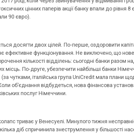
 2017 році, коли через звинувачення у відмиванні гро
токсичних цінних паперів акції банку впали до рівня 8 
ли 90 євро).
ться досягти двох цілей. По-перше, оздоровити капіт
їхнє ефективне функціонування. Не виключено, що нов
орочення кількості відділень: сьогодні банки разом н
их місць. По-друге, убезпечити найбільші банки Німе
 (за чутками, італійська група UniCredit мала плани що
Коли об’єднання відбудеться, нова фінансова установ
ківських послуг Німеччини.
колапс триває у Венесуелі. Минулого тижня несправні
 кілька діб спричинила знеструмлення у більшості на