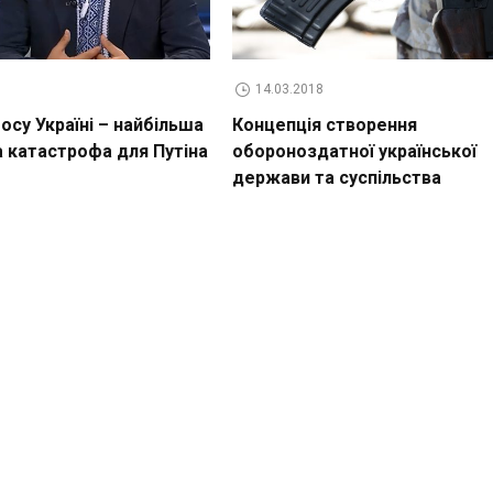
14.03.2018
су Україні – найбільша
Концепція створення
а катастрофа для Путіна
обороноздатної української
держави та суспільства