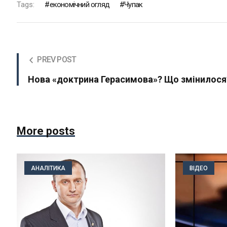
Tags:
економічний огляд
Чупак
PREV POST
Нова «доктрина Герасимова»? Що змінилося
More posts
АНАЛІТИКА
ВІДЕО