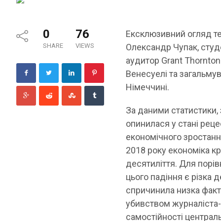
0
76
Ексклюзивний огляд те
SHARE
VIEWS
Олександр Чупак, студ
аудитор Grant Thornton
Венесуелі та загальмув
Німеччині.
За даними статистики,
опинилася у стані реце
економічного зростанн
2018 року економіка к
десятиліття. Для порі
цього падіння є різка д
спричинила низка факто
убивством журналіста
самостійності централь