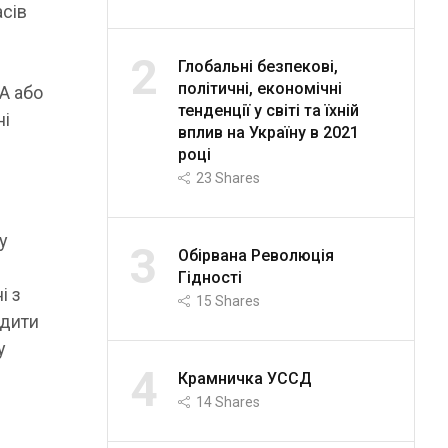
асів
2
Глобальні безпекові,
політичні, економічні
А або
тенденції у світі та їхній
ні
вплив на Україну в 2021
році
23
Shares
у
3
Обірвана Революція
Гідності
і з
15
Shares
одити
у
4
Крамничка УССД
14
Shares