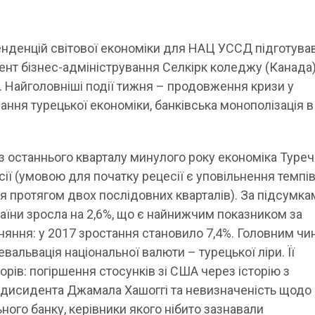
нденцій світової економіки для НАЦ УССД підготува
ент бізнес-адміністрування Селкірк коледжу (Канада)
. Найголовніші події тижня – продовження кризи у
ання турецької економіки, банківська монополізація в
 з останнього кварталу минулого року економіка Туре
сії (умовою для початку рецесії є уповільнення темпі
я протягом двох послідовних кварталів). За підсумка
раїни зросла на 2,6%, що є найнижчим показником за
вняння: у 2017 зростання становило 7,4%. Головним ч
евальвація національної валюти – турецької ліри. Її
рів: погіршення стосунків зі США через історію з
-дисидента Джамала Хашоггі та невизначеність щодо
ного банку, керівники якого нібито зазнавали