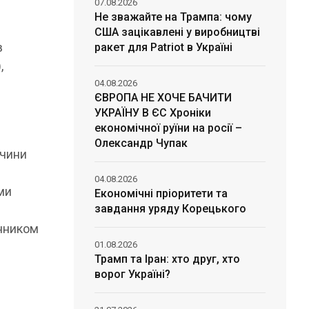
07.08.2026
Не зважайте на Трампа: чому
США зацікавлені у виробництві
в
ракет для Patriot в Україні
,
04.08.2026
ЄВРОПА НЕ ХОЧЕ БАЧИТИ
УКРАЇНУ В ЄС Хроніки
економічної руїни на росії –
Олександр Чупак
ччини
в
04.08.2026
ми
Економічні пріоритети та
завдання уряду Корецького
инником
01.08.2026
Трамп та Іран: хто друг, хто
ворог Україні?