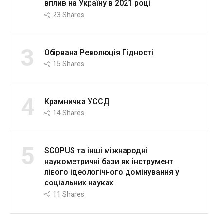
вплив на Україну в 2021 році
23
Shares
3
Обірвана Революція Гідності
15
Shares
4
Крамничка УССД
14
Shares
5
SCOPUS та інші міжнародні
наукометричні бази як інструмент
лівого ідеологічного домінування у
соціальних науках
11
Shares