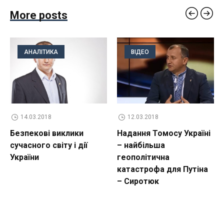
More posts
АНАЛІТИКА
ВІДЕО
14.03.2018
12.03.2018
Безпекові виклики
Надання Томосу Україні
сучасного світу і дії
– найбільша
України
геополітична
катастрофа для Путіна
– Сиротюк