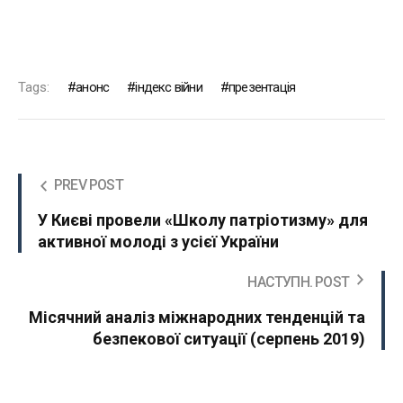
Tags:
анонс
індекс війни
презентація
PREV POST
У Києві провели «Школу патріотизму» для
активної молоді з усієї України
НАСТУПН. POST
Місячний аналіз міжнародних тенденцій та
безпекової ситуації (cерпень 2019)