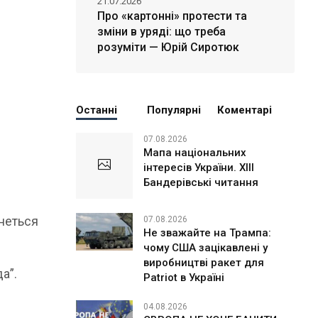
21.07.2026
Про «картонні» протести та
зміни в уряді: що треба
розуміти — Юрій Сиротюк
Останні
Популярні
Коментарі
07.08.2026
Мапа національних
інтересів України. ХІІІ
Бандерівські читання
неться
07.08.2026
Не зважайте на Трампа:
чому США зацікавлені у
виробництві ракет для
а”.
Patriot в Україні
04.08.2026