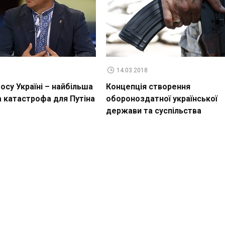
14.03.2018
су Україні – найбільша
Концепція створення
а катастрофа для Путіна
обороноздатної української
держави та суспільства