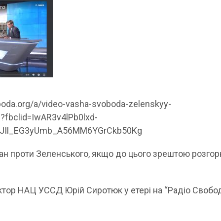
boda.org/a/video-vasha-svoboda-zelenskyy-
?fbclid=IwAR3v4lPb0lxd-
JIl_EG3yUmb_A56MM6YGrCkb50Kg
н проти Зеленського, якщо до цього зрештою розгор
ктор НАЦ УССД Юрій Сиротюк у етері на “Радіо Свобод