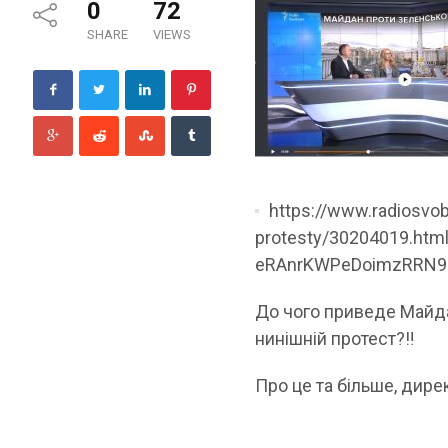
0
72
SHARE
VIEWS
https://www.radiosvo
protesty/30204019.html
eRAnrKWPeDoimzRRN9
До чого приведе Майда
нинішній протест?
‼️
Про це та більше, дире