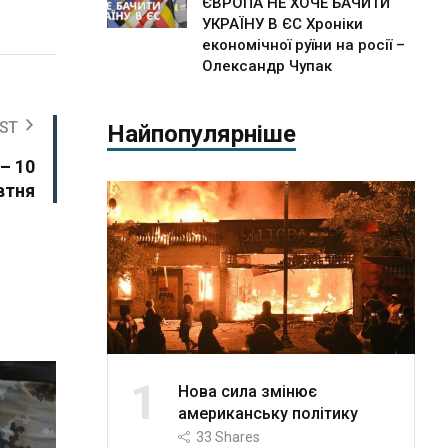
ЄВРОПА НЕ ХОЧЕ БАЧИТИ
УКРАЇНУ В ЄС Хроніки
економічної руїни на росії –
Олександр Чупак
ST
Найпопулярніше
– 10
втня
1
Нова сила змінює
американську політику
33
Shares