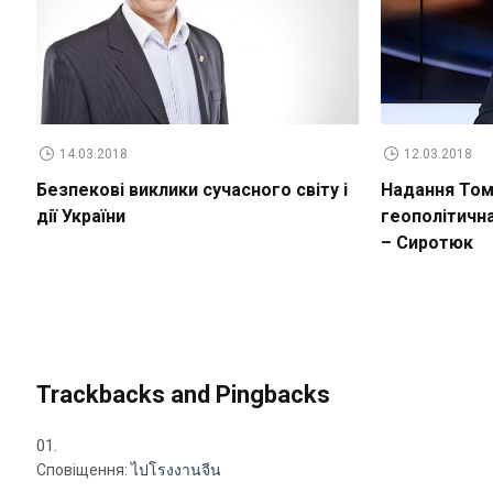
14.03.2018
12.03.2018
Безпекові виклики сучасного світу і
Надання Томо
дії України
геополітичн
– Сиротюк
Trackbacks and Pingbacks
Сповіщення:
ไปโรงงานจีน