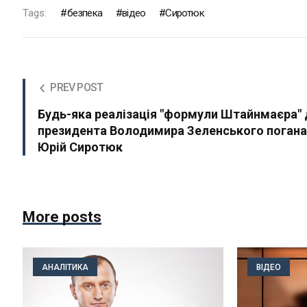
Tags:
безпека
відео
Сиротюк
PREV POST
Будь-яка реалізація "формули Штайнмаєра"
президента Володимира Зеленського погана
Юрій Сиротюк
More posts
АНАЛІТИКА
ВІДЕО