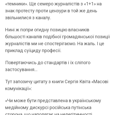
«темники». Ще семеро журналістів з «1+1» на
знак протесту проти цензури в той же день
звільнилися з каналу.
Нині ж попри огидну позицію власників
більшості каналів подібної громадянської позиції
журналістів ми не спостерігаємо. На жаль. І це
приклад суїциду професії.
Повертаючись до стандартів і їх сліпого
застосування…
Тут запозичу цитату з книги Сергія Квіта «Масові
комунікації»:
«Чи може бути представлена в українському
медійному дискурсі російська путінська
сторона, що наполягає на нелегітимності