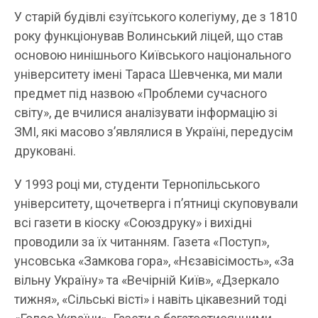
У старій будівлі єзуїтського колегіуму, де з 1810
року функціонував Волинський ліцей, що став
основою нинішнього Київського національного
університету імені Тараса Шевченка, ми мали
предмет під назвою «Проблеми сучасного
світу», де вчилися аналізувати інформацію зі
ЗМІ, які масово з’являлися в Україні, передусім
друковані.
У 1993 році ми, студенти Тернопільського
університету, щочетверга і п’ятниці скуповували
всі газети в кіоску «Союздруку» і вихідні
проводили за їх читанням. Газета «Поступ»,
унсовська «Замкова гора», «Нєзавісімость», «За
вільну Україну» та «Вечірній Київ», «Дзеркало
тижня», «Сільські вісті» і навіть цікавезний тоді