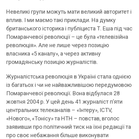
Невеликі групи можуть мати великий авторитет і
вплив. І ми маємо такі приклади. На думку
британського історика і публіциста Т. Еша під час
Помаранчевої революції – це була «телевізійна
революція». Але не лише через позицію
власника «5 каналу», а через активну
громадянську позицію журналістів.
Журналістська революція в Україні стала однією
із багатьох і чи не найважливішою передумовою
Помаранчевої революції. Вона відбулася 28
жовтня 2004 р. У цей день 41 журналіст п’яти
центральних телеканалів – «Інтеру», ICTV,
«Нового», «Тонісу» та НТН – повстав, вголос
заявивши про політичний тиск на їхні редакції та
про своє небажання більше виконувати