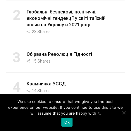
2
Глобальні безпекові, політичні,
економічні тенденції у світі та їхній
вплив на Україну в 2021 році
23
Shares
3
Обірвана Революція Гідності
15
Shares
4
Крамничка УССД
14
Shares
We use cookies to ensure that we give you the best
experience on our website. If you continue to use this site we
5
SCOPUS та інші міжнародні
will assume that you are happy with it.
наукометричні бази як інструмент
Ok
лівого ідеологічного домінування у