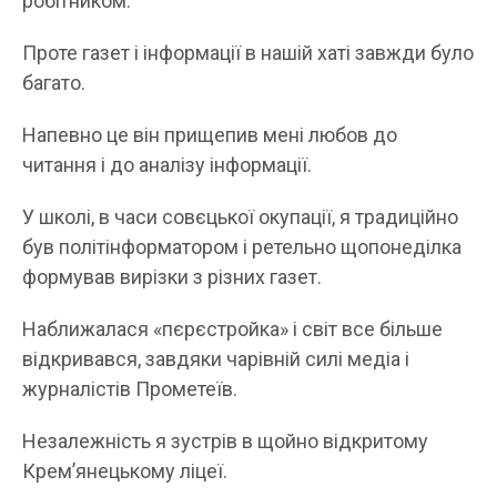
робітником.
Проте газет і інформації в нашій хаті завжди було
багато.
Напевно це він прищепив мені любов до
читання і до аналізу інформації.
У школі, в часи совєцької окупації, я традиційно
був політінформатором і ретельно щопонеділка
формував вирізки з різних газет.
Наближалася «пєрєстройка» і світ все більше
відкривався, завдяки чарівній силі медіа і
журналістів Прометеїв.
Незалежність я зустрів в щойно відкритому
Крем’янецькому ліцеї.