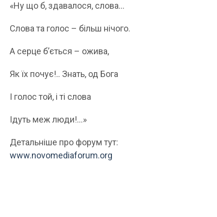
«Ну що б, здавалося, слова…
Слова та голос – більш нічого.
А серце б’ється – ожива,
Як їх почує!.. Знать, од Бога
І голос той, і ті слова
Ідуть меж люди!…»
Детальніше про форум тут:
www.novomediaforum.org