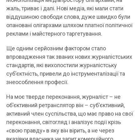
жаль, триває і далі. Нові медіа, які мали стати
віддушиною свободи слова, дуже швидко були
опановані олігархами шляхом платної політичної
реклами і майстерного таргетування.
Ще одним серйозним фактором стало
впровадження так званих нових журналістських
стандартів, які вихолостили журналістську
суб’єктність, привели до інструменталізації та
знеособлення професії.
На моє тверде переконання, журналіст – не
об’єктивний ретранслятор він – суб’єктивний,
активний член суспільства, що має право на свої
переконання, світогляд і аналізує події крізь
«свою правду» в яку він вірить, а не через
вказівки власника чи запит комерційного