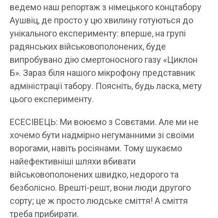
ведемо наш репортаж з німецького концтабору
Аушвіц, де просто у цю хвилину готуються до
унікального експерименту: вперше, на групі
радянських військовополонених, буде
випробувано дію смертоносного газу «Циклон
Б». Зараз біля нашого мікрофону представник
адміністрації табору. Поясніть, будь ласка, мету
цього експерименту.
ЕСЕСІВЕЦЬ: Ми воюємо з Совєтами. Але ми не
хочемо бути надмірно негуманними зі своїми
ворогами, навіть росіянами. Тому шукаємо
найефективніші шляхи вбивати
військовополонених швидко, недорого та
безболісно. Врешті-решт, вони люди другого
сорту; це ж просто людське сміття! А сміття
треба прибирати.