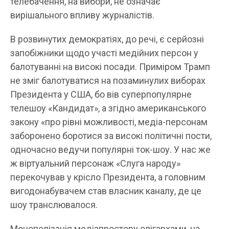
телебачення, на вибори, не означає
вирішального впливу журналістів.
В розвинутих демократіях, до речі, є серйозні
запобіжники щодо участі медійних персон у
балотуванні на високі посади. Приміром Трамп
не зміг балотуватися на позаминулих виборах
Президента у США, бо вів суперпопулярне
телешоу «Кандидат», а згідно американського
закону «про рівні можливості, медіа-персонам
заборонено боротися за високі політичні пости,
одночасно ведучи популярні ток-шоу. У нас же
ж віртуальний персонаж «Слуга народу»
перекочував у крісло Президента, а головним
вигодонабувачем став власник каналу, де це
шоу транслювалося.
Монополізація медіапростору олігархами, на