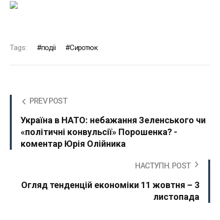
Tags:
події
Сиротюк
PREV POST
Україна в НАТО: небажання Зеленського чи
«політичні конвульсії» Порошенка? -
коментар Юрія Олійника
НАСТУПН. POST
Огляд тенденцій економіки 11 жовтня – 3
листопада