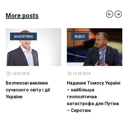
More posts
АНАЛІТИКА
ВІДЕО
14.03.2018
12.03.2018
Безпекові виклики
Надання Томосу Україні
сучасного світу і дії
– найбільша
України
геополітична
катастрофа для Путіна
– Сиротюк