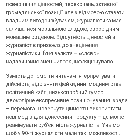
повернення цінностей, переконань, активної
громадянської позиції, але з відмовою ставати
владним вигодонабувачем, журналістика має
залишатися моральною владою, своєрідним
монашим орденом. Відсутність цінностей в
журналістів призвела до знецінення
журналістики. Їхня валюта – «слово»
надзвичайно знецінилося, інфляціонувало.
Замість допомогти читачам інтерпретувати
дійсність, відрізняти фейки, нині модним став
політичний хайп, низькопробний гумор,
двоколірне експресивне позиціонування: зрада
– перемога. Повернути цінності і використати
нові медіа для донесення продукту – це може
реанімувати суб’єктність журналістів. Уявімо
щоб у 90-ті журналісти мали такі можливості.