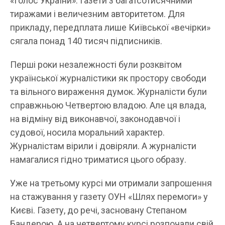
«Голос України». Газети з багатсотисячними
тиражами і величезним авторитетом. Для
прикладу, передплата лише Київської «вечірки»
сягала понад 140 тисяч підписників.
Перші роки незалежності були розквітом
української журналістики як простору свободи
та вільного вираження думок. Журналісти були
справжньою Четвертою владою. Але ця влада,
на відміну від виконавчої, законодавчої і
судової, носила моральний характер.
Журналістам вірили і довіряли. А журналісти
намагалися гідно триматися цього образу.
Уже на третьому курсі ми отримали запрошення
на стажування у газету ОУН «Шлях перемоги» у
Києві. Газету, до речі, засновану Степаном
Бандерою. А на четвертому курсі розпочали свій