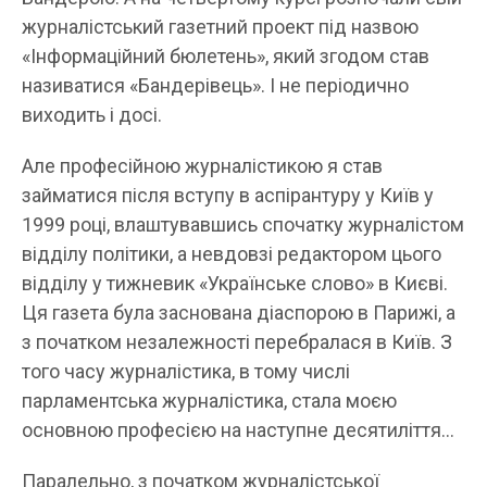
журналістський газетний проект під назвою
«Інформаційний бюлетень», який згодом став
називатися «Бандерівець». І не періодично
виходить і досі.
Але професійною журналістикою я став
займатися після вступу в аспірантуру у Київ у
1999 році, влаштувавшись спочатку журналістом
відділу політики, а невдовзі редактором цього
відділу у тижневик «Українське слово» в Києві.
Ця газета була заснована діаспорою в Парижі, а
з початком незалежності перебралася в Київ. З
того часу журналістика, в тому числі
парламентська журналістика, стала моєю
основною професією на наступне десятиліття…
Паралельно, з початком журналістської