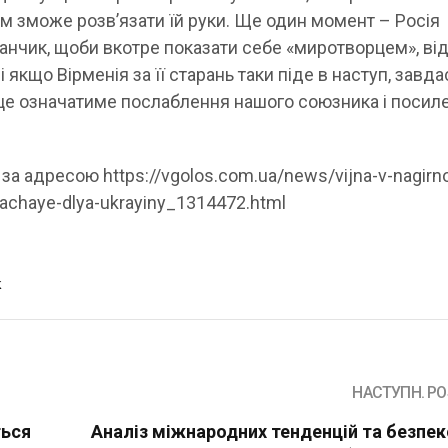
ом зможе розв’язати їй руки. Ще один момент – Росія
нчик, щоби вкотре показати себе «миротворцем», від
 і якщо Вірменія за її старань таки піде в наступ, завда
це означатиме послаблення нашого союзника і посил
за адресою https://vgolos.com.ua/news/vijna-v-nagir
achaye-dlya-ukrayiny_1314472.html
к
НАСТУПН. PO
ться
Аналіз міжнародних тенденцій та безпек