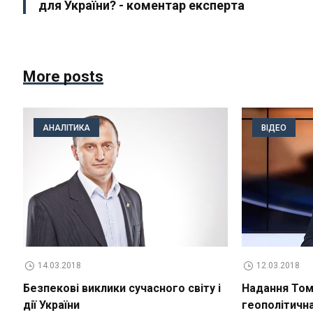
для України? - коментар експерта
More posts
АНАЛІТИКА
ВІДЕО
14.03.2018
12.03.2018
Безпекові виклики сучасного світу і
Надання Томо
дії України
геополітичн