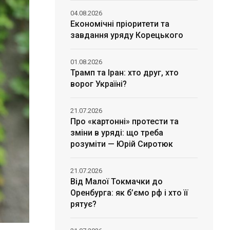
04.08.2026
Економічні пріоритети та
завдання уряду Корецького
01.08.2026
Трамп та Іран: хто друг, хто
ворог Україні?
21.07.2026
Про «картонні» протести та
зміни в уряді: що треба
розуміти — Юрій Сиротюк
21.07.2026
Від Малої Токмачки до
Оренбурга: як б’ємо рф і хто її
рятує?