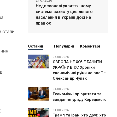
21.07.2026
Недосконалі укриття: чому
система захисту цивільного
за
населення в Україні досі не
працює
й стали
Останні
Популярні
Коментарі
ння і
04.08.2026
ЄВРОПА НЕ ХОЧЕ БАЧИТИ
УКРАЇНУ В ЄС Хроніки
ід
економічної руїни на росії –
Олександр Чупак
04.08.2026
Економічні пріоритети та
завдання уряду Корецького
:
01.08.2026
Трамп та Іран: хто друг, хто