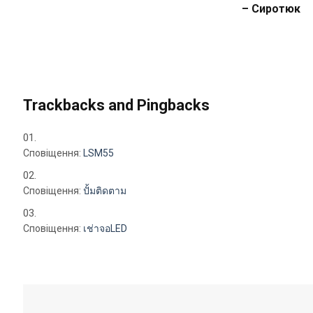
– Сиротюк
Trackbacks and Pingbacks
Сповіщення:
LSM55
Сповіщення:
ปั้มติดตาม
Сповіщення:
เช่าจอLED