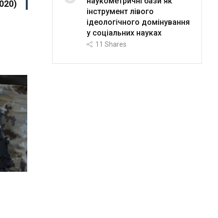
наукометричні бази як
020)
інструмент лівого
ідеологічного домінування
у соціальних науках
11
Shares