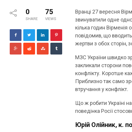
0
75
Вранці 27 вересня Вірм
SHARE
VIEWS
звинуватили одне одног
кілька годин Вірменія 
повідомив, що вводить 
жертви з обох сторін, 
МЗС України швидко зр
закликали сторони пов
конфлікту. Коротше каж
Приблизно так само зро
втручання у конфлікт.
Що ж робити Україні на
поведінка Росії стосов
Юрій Олійник, к. 