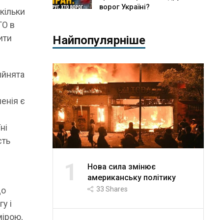
ворог Україні?
скільки
ТО в
ити
Найпопулярніше
ийнята
менія є
ні
сть
1
Нова сила змінює
американську політику
33
Shares
що
у і
мірою,