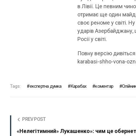
в Лівії. Це певним чин
отримає ще один майда
своє реноме у світі. Ну
ударів Азербайджану, 
Росії у світі.
Повну версію дивіться 
karabasi-shho-vona-ozn
Tags:
експертна думка
Карабах
коментар
Олійни
PREV POST
«Нелегітимний» Лукашенко»: чим це оберне