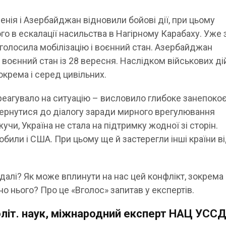
енія і Азербайджан відновили бойові дії, при цьому
о в ескалації насильства в Нагірному Карабаху. Уже 
оголосила мобілізацію і воєнний стан. Азербайджан
воєнний стан із 28 вересня. Наслідком військових ді
зокрема і серед цивільних.
еагувало на ситуацію – висловило глибоке занепокоє
ернутися до діалогу заради мирного врегулювання
учи, Україна не стала на підтримку жодної зі сторін.
били і США. При цьому ще й застерегли інші країни в
далі? Як може вплинути на нас цей конфлікт, зокрема
но нього? Про це «Вголос» запитав у експертів.
політ. наук, міжнародний експерт НАЦ УССД