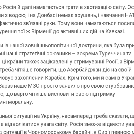
 Росія й далі намагається грати в хаотизацію світу. О
ми з водою, і на Донбасі немає зрушень, і навчання НА
 фактично зв’язані руки. Тому вони намагаються посил
урення тої ж Вірменії до активніших дій на Кавказі.
ти із нашої зовнішньополітичної доктрини, яка була пр
ні наші стратегічні союзники – зокрема Туреччина та
і країни також зацікавлені у стримуванні Росії, а Вір
треба чіткіше говорити, що Азербайджан діє на своїй
войовує захоплений Карабах. Крім того, ми й самі в Украї
Зараз наше МЗС просто заявило про свою стурбовані
ю, що варто чіткіше висловити свою підтримку
мні моральну.
ьої ситуації на Україну, насамперед треба сказати, 
е відволікатися увага світу. Росія зможе відвести уваг
ід ситуації в Чорноморському басейні, в Сирії певною 