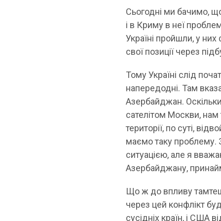
Сьогодні ми бачимо, що
і в Криму в неї пробле
Україні пройшли, у них
свої позиції через підб
Тому Україні слід поча
напередодні. Там вказа
Азербайджан. Оскільки ц
сателітом Москви, нам 
території, по суті, від
маємо таку проблему. 
ситуацією, але я вважа
Азербайджану, принай
Що ж до впливу тамтешн
через цей конфлікт буд
сусідніх країн, і США в