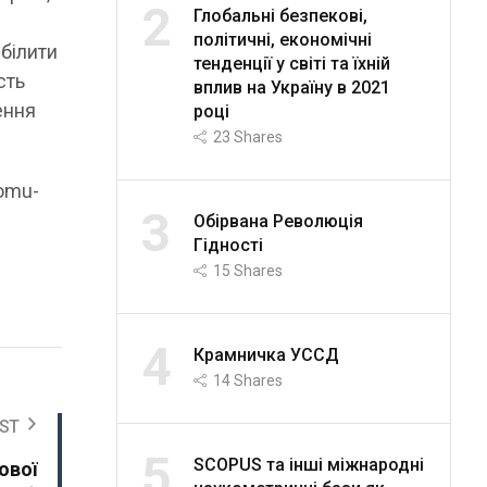
2
Глобальні безпекові,
політичні, економічні
білити
тенденції у світі та їхній
сть
вплив на Україну в 2021
ення
році
23
Shares
nomu-
3
Обірвана Революція
Гідності
15
Shares
4
Крамничка УССД
14
Shares
ST
5
SCOPUS та інші міжнародні
ової