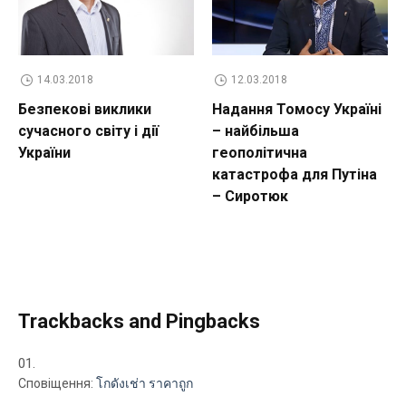
14.03.2018
12.03.2018
Безпекові виклики
Надання Томосу Україні
сучасного світу і дії
– найбільша
України
геополітична
катастрофа для Путіна
– Сиротюк
Trackbacks and Pingbacks
Сповіщення:
โกดังเช่า ราคาถูก