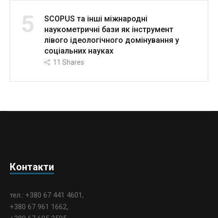
5
SCOPUS та інші міжнародні
наукометричні бази як інструмент
лівого ідеологічного домінування у
соціальних науках
11
Shares
Контакти
тел.: +380 67 441 4601,
+380 67 961 1662,