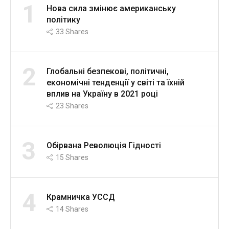
1
Нова сила змінює американську
політику
33
Shares
2
Глобальні безпекові, політичні,
економічні тенденції у світі та їхній
вплив на Україну в 2021 році
23
Shares
3
Обірвана Революція Гідності
15
Shares
4
Крамничка УССД
14
Shares