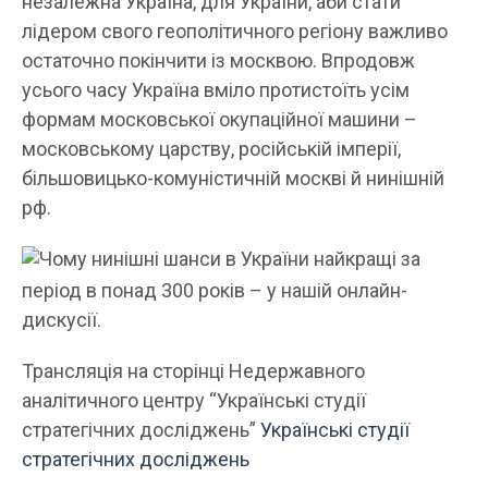
незалежна Україна, для України, аби стати
лідером свого геополітичного регіону важливо
остаточно покінчити із москвою. Впродовж
усього часу Україна вміло протистоїть усім
формам московської окупаційної машини –
московському царству, російській імперії,
більшовицько-комуністичній москві й нинішній
рф.
Чому нинішні шанси в України найкращі за
період в понад 300 років – у нашій онлайн-
дискусії.
Трансляція на сторінці Недержавного
аналітичного центру “Українські студії
стратегічних досліджень”
Українські студії
стратегічних досліджень