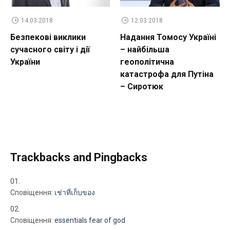
14.03.2018
12.03.2018
Безпекові виклики
Надання Томосу Україні
сучасного світу і дії
– найбільша
України
геополітична
катастрофа для Путіна
– Сиротюк
Trackbacks and Pingbacks
Сповіщення:
เช่าที่เก็บของ
Сповіщення:
essentials fear of god