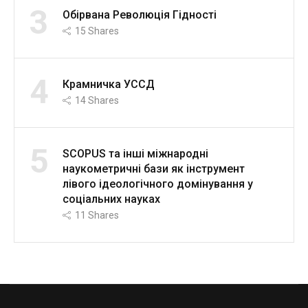
3
Обірвана Революція Гідності
15
Shares
4
Крамничка УССД
14
Shares
5
SCOPUS та інші міжнародні
наукометричні бази як інструмент
лівого ідеологічного домінування у
соціальних науках
11
Shares