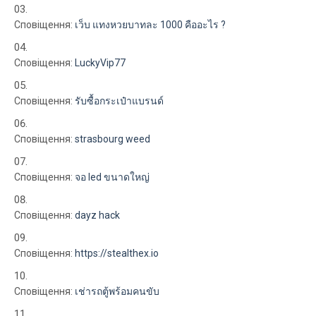
Сповіщення:
เว็บ แทงหวยบาทละ 1000 คืออะไร ?
Сповіщення:
LuckyVip77
Сповіщення:
รับซื้อกระเป๋าแบรนด์
Сповіщення:
strasbourg weed
Сповіщення:
จอ led ขนาดใหญ่
Сповіщення:
dayz hack
Сповіщення:
https://stealthex.io
Сповіщення:
เช่ารถตู้พร้อมคนขับ