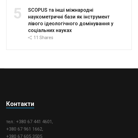
5
SCOPUS та інші міжнародні
наукометричні бази як інструмент
лівого ідеологічного домінування у
соціальних науках
11
Shares
Контакти
тел.: +380 67 441 4601,
+380 67 961 1662,
+380 67 605 3505