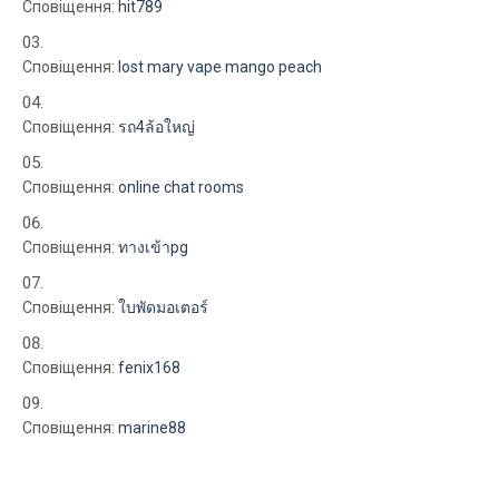
Сповіщення:
hit789
Сповіщення:
lost mary vape mango peach
Сповіщення:
รถ4ล้อใหญ่
Сповіщення:
online chat rooms
Сповіщення:
ทางเข้าpg
Сповіщення:
ใบพัดมอเตอร์
Сповіщення:
fenix168
Сповіщення:
marine88