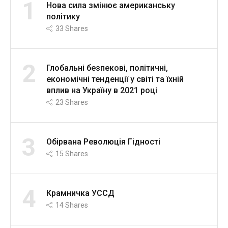
1
Нова сила змінює американську
політику
33
Shares
2
Глобальні безпекові, політичні,
економічні тенденції у світі та їхній
вплив на Україну в 2021 році
23
Shares
3
Обірвана Революція Гідності
15
Shares
4
Крамничка УССД
14
Shares