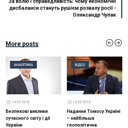
За волю і справедливість: чому економічні
дисбаланси стануть рушієм розвалу росії -
Олександр Чупак
More posts
АНАЛІТИКА
ВІДЕО
14.03.2018
12.03.2018
Безпекові виклики
Надання Томосу Україні
сучасного світу і дії
– найбільша
України
геополітична