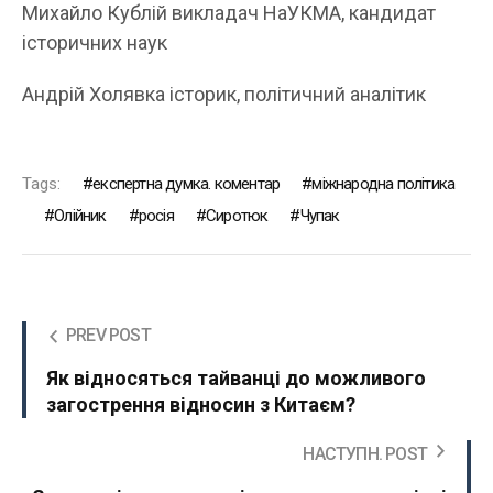
Михайло Кублій викладач НаУКМА, кандидат
історичних наук
Андрій Холявка історик, політичний аналітик
Tags:
експертна думка. коментар
міжнародна політика
Олійник
росія
Сиротюк
Чупак
PREV POST
Як відносяться тайванці до можливого
загострення відносин з Китаєм?
НАСТУПН. POST