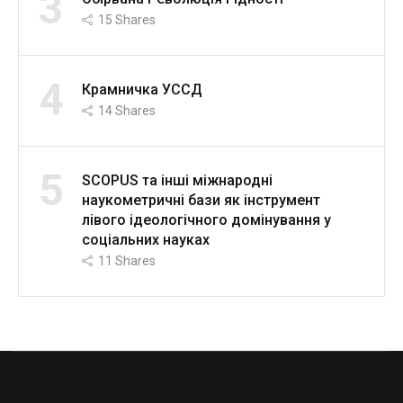
3
15
Shares
4
Крамничка УССД
14
Shares
5
SCOPUS та інші міжнародні
наукометричні бази як інструмент
лівого ідеологічного домінування у
соціальних науках
11
Shares