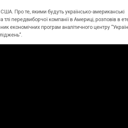
 у США. Про те, якими будуть українсько-американські
а тлі передвиборчої компанії в Америці, розповів в ете
ник економічних програм аналітичного центру “Україн
сліджень”.