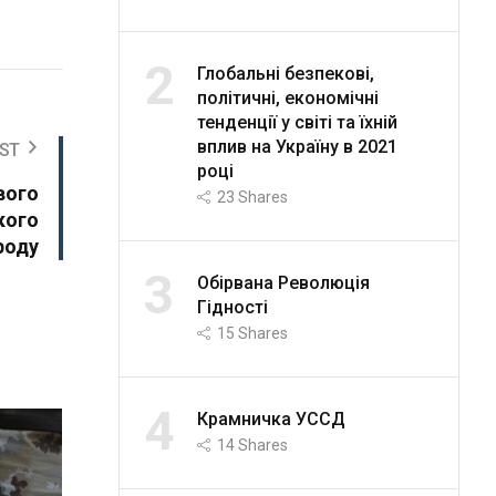
2
Глобальні безпекові,
політичні, економічні
тенденції у світі та їхній
вплив на Україну в 2021
ST
році
вого
23
Shares
кого
роду
3
Обірвана Революція
Гідності
15
Shares
4
Крамничка УССД
14
Shares