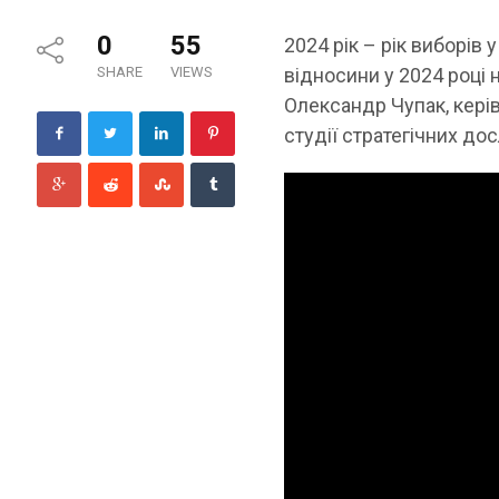
0
55
2024 рік – рік виборів
SHARE
VIEWS
відносини у 2024 році н
Олександр Чупак, керів
студії стратегічних до