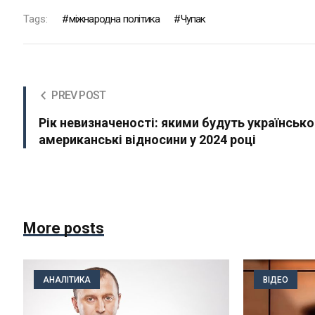
Tags:
міжнародна політика
Чупак
PREV POST
Рік невизначеності: якими будуть українсько
американські відносини у 2024 році
More posts
АНАЛІТИКА
ВІДЕО