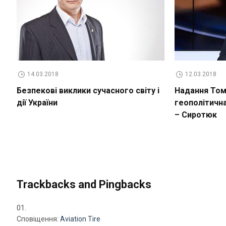
14.03.2018
12.03.2018
Безпекові виклики сучасного світу і
Надання Томо
дії України
геополітичн
– Сиротюк
Trackbacks and Pingbacks
Сповіщення:
Aviation Tire