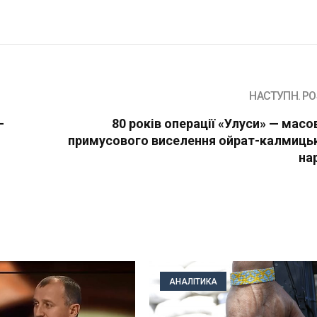
НАСТУПН. PO
-
80 років операції «Улуси» — масо
примусового виселення ойрат-калмиць
на
АНАЛІТИКА