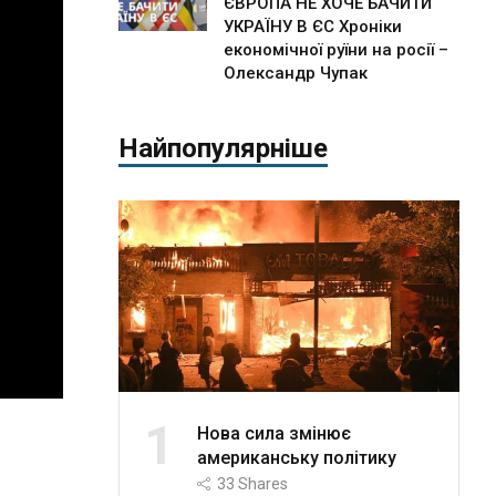
ЄВРОПА НЕ ХОЧЕ БАЧИТИ
УКРАЇНУ В ЄС Хроніки
економічної руїни на росії –
Олександр Чупак
Найпопулярніше
1
Нова сила змінює
американську політику
33
Shares