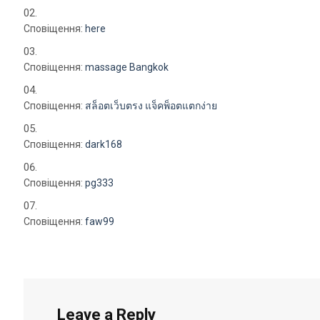
Сповіщення:
here
Сповіщення:
massage Bangkok
Сповіщення:
สล็อตเว็บตรง แจ็คพ็อตแตกง่าย
Сповіщення:
dark168
Сповіщення:
pg333
Сповіщення:
faw99
Leave a Reply