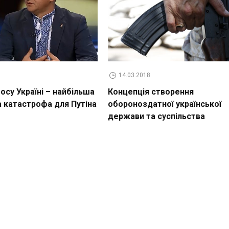
14.03.2018
су Україні – найбільша
Концепція створення
а катастрофа для Путіна
обороноздатної української
держави та суспільства