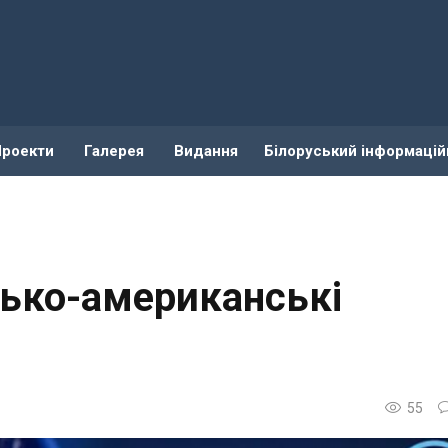
Проекти
Галерея
Видання
Білоруський інформацій
сько-американські
і
55