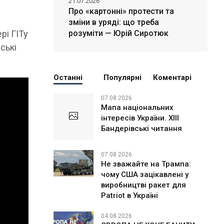
21.07.2026
Про «картонні» протести та
зміни в уряді: що треба
рі ГІТу
розуміти — Юрій Сиротюк
ські
Останні
Популярні
Коментарі
07.08.2026
Мапа національних
інтересів України. ХІІІ
Бандерівські читання
07.08.2026
Не зважайте на Трампа:
чому США зацікавлені у
виробництві ракет для
Patriot в Україні
04.08.2026