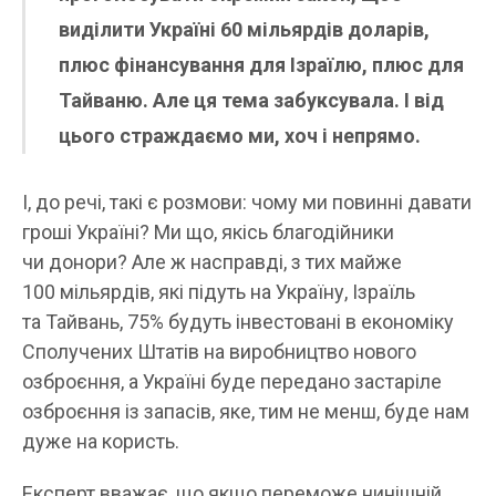
виділити Україні 60 мільярдів доларів,
плюс фінансування для Ізраїлю, плюс для
Тайваню. Але ця тема забуксувала. І від
цього страждаємо ми, хоч і непрямо.
І, до речі, такі є розмови: чому ми повинні давати
гроші Україні? Ми що, якісь благодійники
чи донори? Але ж насправді, з тих майже
100 мільярдів, які підуть на Україну, Ізраїль
та Тайвань, 75% будуть інвестовані в економіку
Сполучених Штатів на виробництво нового
озброєння, а Україні буде передано застаріле
озброєння із запасів, яке, тим не менш, буде нам
дуже на користь.
Експерт вважає, що якщо переможе нинішній