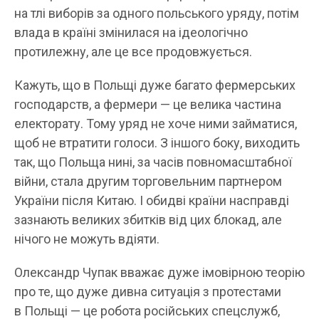
на тлі виборів за одного польського уряду, потім
влада в країні змінилася на ідеологічно
протилежну, але це все продовжується.
Кажуть, що в Польщі дуже багато фермерських
господарств, а фермери — це велика частина
електорату. Тому уряд не хоче ними займатися,
щоб не втратити голоси. З іншого боку, виходить
так, що Польща нині, за часів повномасштабної
війни, стала другим торговельним партнером
України після Китаю. І обидві країни насправді
зазнають великих збитків від цих блокад, але
нічого не можуть вдіяти.
Олександр Чупак вважає дуже імовірною теорію
про те, що дуже дивна ситуація з протестами
в Польщі — це робота російських спецслужб,