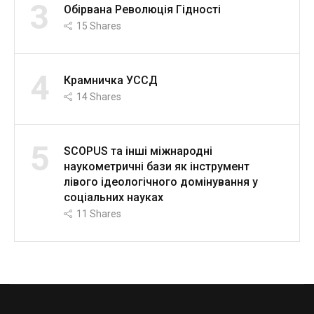
3
Обірвана Революція Гідності
15
Shares
4
Крамничка УССД
14
Shares
5
SCOPUS та інші міжнародні
наукометричні бази як інструмент
лівого ідеологічного домінування у
соціальних науках
11
Shares