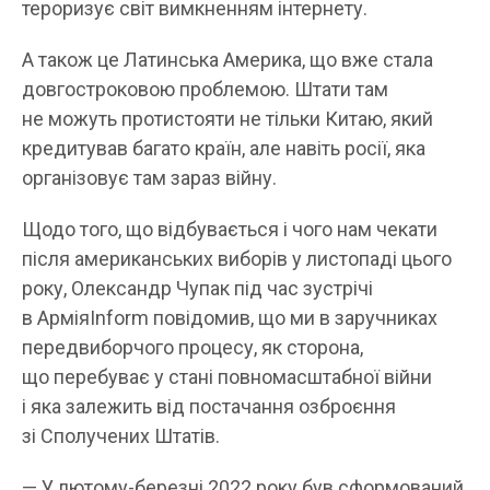
тероризує світ вимкненням інтернету.
А також це Латинська Америка, що вже стала
довгостроковою проблемою. Штати там
не можуть протистояти не тільки Китаю, який
кредитував багато країн, але навіть росії, яка
організовує там зараз війну.
Щодо того, що відбувається і чого нам чекати
після американських виборів у листопаді цього
року, Олександр Чупак під час зустрічі
в АрміяInform повідомив, що ми в заручниках
передвиборчого процесу, як сторона,
що перебуває у стані повномасштабної війни
і яка залежить від постачання озброєння
зі Сполучених Штатів.
— У лютому-березні 2022 року був сформований