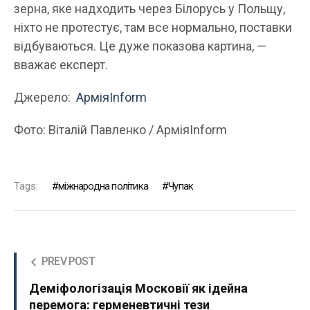
зерна, яке надходить через Білорусь у Польщу,
ніхто не протестує, там все нормально, поставки
відбуваються. Це дуже показова картина, —
вважає експерт.
Джерело:
АрміяInform
Фото: Віталій Павленко / АрміяInform
Tags:
міжнародна політика
Чупак
PREV POST
Деміфологізація Московії як ідейна
перемога: герменевтичні тези