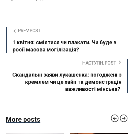
PREV POST
1 квітня: сміятися чи плакати. Чи буде в
росії масова могілізація?
НАСТУПН. POST
Скандальні заяви лукашенка: погоджені з
кремлем чи це хайп та демонстрація
важливості мінська?
More posts