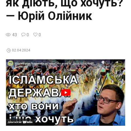
як діють, що хочуть?
— Юрій Олійник
43
0
0
02.04.2024