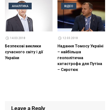
АНАЛІТИКА
ВІДЕО
14.03.2018
12.03.2018
Безпекові виклики
Надання Томосу Україні
сучасного світу і дії
– найбільша
України
геополітична
катастрофа для Путіна
– Сиротюк
Leave a Reply