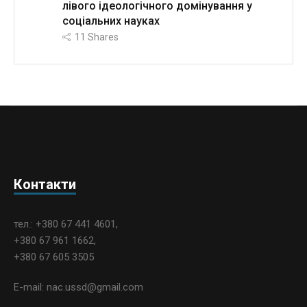
лівого ідеологічного домінування у
соціальних науках
11
Shares
Контакти
тел.: +380 67 441 4601,
+380 67 961 1662,
+380 67 605 3505
E-mail: nac.ussd@gmail.com