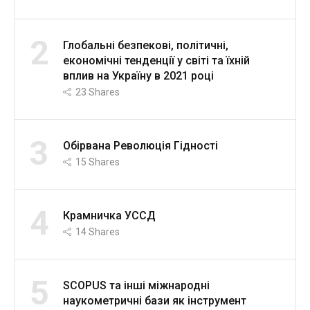
2
Глобальні безпекові, політичні,
економічні тенденції у світі та їхній
вплив на Україну в 2021 році
23
Shares
3
Обірвана Революція Гідності
15
Shares
4
Крамничка УССД
14
Shares
5
SCOPUS та інші міжнародні
наукометричні бази як інструмент