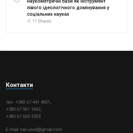
наукометричні бази як інструмент
лівого ідеологічного домінування у
соціальних науках
11
Shares
Контакти
тел.: +380 67 441 4601,
+380 67 961 1662,
+380 67 605 3505
E-mail: nac.ussd@gmail.com