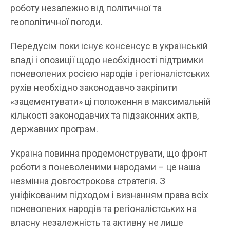
роботу незалежно від політичної та
геополітичної погоди.
Передусім поки існує консенсус в українській
владі і опозиції щодо необхідності підтримки
поневолених росією народів і регіоналістських
рухів необхідно законодавчо закріпити
«зацементувати» ці положення в максимальній
кількості законодавчих та підзаконних актів,
державних програм.
Україна повинна продемонструвати, що фронт
роботи з поневоленими народами – це наша
незмінна довгострокова стратегія. З
уніфікованим підходом і визнанням права всіх
поневолених народів та регіоналістських на
власну незалежність та активну не лише