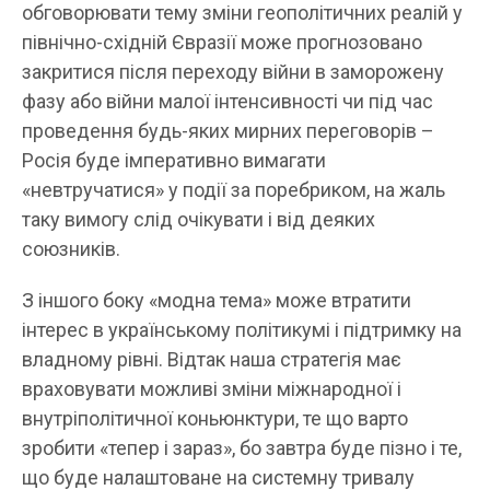
обговорювати тему зміни геополітичних реалій у
північно-східній Євразії може прогнозовано
закритися після переходу війни в заморожену
фазу або війни малої інтенсивності чи під час
проведення будь-яких мирних переговорів –
Росія буде імперативно вимагати
«невтручатися» у події за поребриком, на жаль
таку вимогу слід очікувати і від деяких
союзників.
З іншого боку «модна тема» може втратити
інтерес в українському політикумі і підтримку на
владному рівні. Відтак наша стратегія має
враховувати можливі зміни міжнародної і
внутріполітичної коньюнктури, те що варто
зробити «тепер і зараз», бо завтра буде пізно і те,
що буде налаштоване на системну тривалу