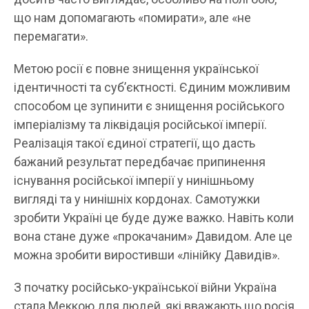
що нам допомагають «помирати», але «не
перемагати».
Метою росії є повне знищення української
ідентичності та субʼєктності. Єдиним можливим
способом це зупинити є знищення російського
імперіалізму та ліквідація російської імперії.
Реалізація такої єдиної стратегії, що дасть
бажаний результат передбачає припинення
існування російської імперії у нинішньому
вигляді та у нинішніх кордонах. Самотужки
зробити Україні це буде дуже важко. Навіть коли
вона стане дуже «прокачаним» Давидом. Але це
можна зробити виростивши «лінійку Давидів».
З початку російсько-української війни Україна
стала Меккою для людей, які вважають що росія