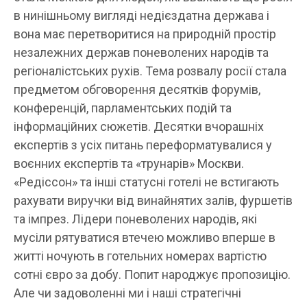
в нинішньому вигляді недієздатна держава і
вона має перетворитися на природній простір
незалежних держав поневолених народів та
регіоналістських рухів. Тема розвалу росії стала
предметом обговорення десятків форумів,
конференцій, парламентських подій та
інформаційних сюжетів. Десятки вчорашніх
експертів з усіх питань переформатувалися у
воєнних експертів та «трунарів» Москви.
«Редіссон» та інші статусні готелі не встигають
рахувати виручки від винайнятих залів, фуршетів
та імпрез. Лідери поневолених народів, які
мусіли рятуватися втечею можливо вперше в
житті ночують в готельних номерах вартістю
сотні євро за добу. Попит народжує пропозицію.
Але чи задоволенні ми і наші стратегічні