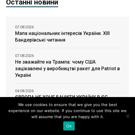
Останні новини
07.08.2026
Мапа національних інтересів України. ХІІІ
Бандерівські читання
07.08.2026
Не зважайте на Трампа: чому США
зацікавлені у виробництві ракет для Patriot в
Україні
04.08.2026
ЄВРОПА НЕ ХОЧЕ БАЧИТИ УКРАЇНУ В ЄС
Хроніки економічної руїни на росії –
We use cookies to ensure that we give you the best
Олександр Чупак
experience on our website. If you continue to use this site we
will assume that you are happy with it.
Ok
04.08.2026
Економічні пріоритети та завдання уряду