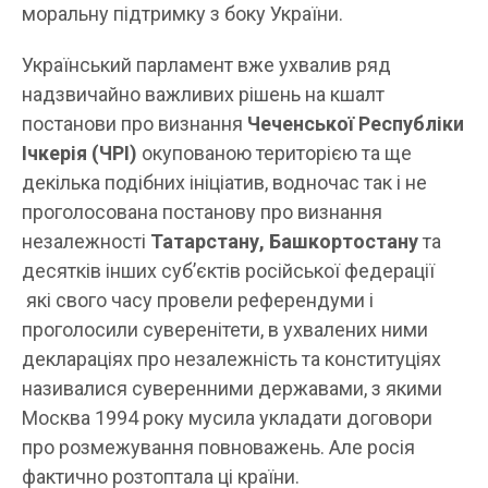
моральну підтримку з боку України.
Український парламент вже ухвалив ряд
надзвичайно важливих рішень на кшалт
постанови про визнання
Чеченської Республіки
Ічкерія (ЧРІ)
окупованою територією та ще
декілька подібних ініціатив, водночас так і не
проголосована постанову про визнання
незалежності
Татарстану, Башкортостану
та
десятків інших субʼєктів російської федерації
які свого часу провели референдуми і
проголосили суверенітети, в ухвалених ними
деклараціях про незалежність та конституціях
називалися суверенними державами, з якими
Москва 1994 року мусила укладати договори
про розмежування повноважень. Але росія
фактично розтоптала ці країни.