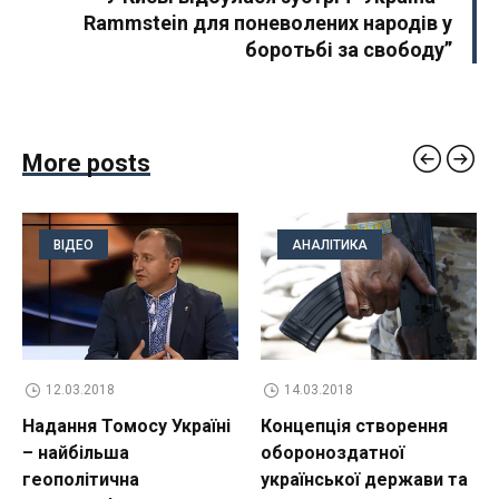
Rammstein для поневолених народів у
боротьбі за свободу”
More posts
ВІДЕО
АНАЛІТИКА
12.03.2018
14.03.2018
Надання Томосу Україні
Концепція створення
– найбільша
обороноздатної
геополітична
української держави та