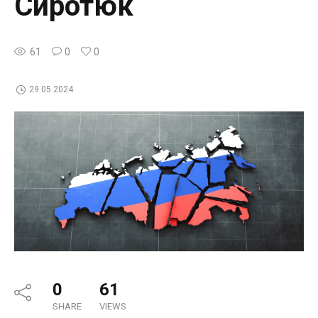
Сиротюк
61
0
0
29.05.2024
0
61
SHARE
VIEWS