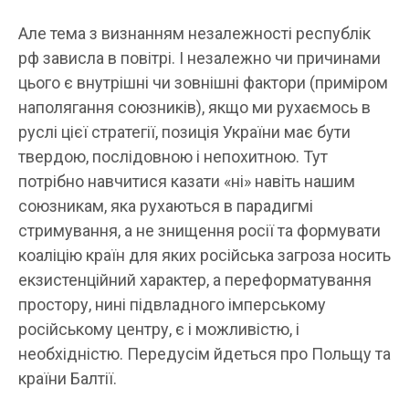
Але тема з визнанням незалежності республік
рф зависла в повітрі. І незалежно чи причинами
цього є внутрішні чи зовнішні фактори (приміром
наполягання союзників), якщо ми рухаємось в
руслі цієї стратегії, позиція України має бути
твердою, послідовною і непохитною. Тут
потрібно навчитися казати «ні» навіть нашим
союзникам, яка рухаються в парадигмі
стримування, а не знищення росії та формувати
коаліцію країн для яких російська загроза носить
екзистенційний характер, а переформатування
простору, нині підвладного імперському
російському центру, є і можливістю, і
необхідністю. Передусім йдеться про Польщу та
країни Балтії.