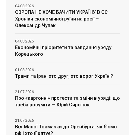
04.08.2026
ЄВРОПА НЕ ХОЧЕ БАЧИТИ УКРАЇНУ В ЄС
Хроніки економічної руїни на росії –
Олександр Чупак
04.08.2026
Економічні пріоритети та завдання уряду
Корецького
01.08.2026
Трамп та Іран: хто друг, хто ворог Україні?
21.07.2026
Про «картонні» протести та зміни в уряді: що
треба розуміти — Юрій Сиротюк
21.07.2026
Від Малої Токмачки до Оренбурга: як б’ємо
рф і хто її рятує?