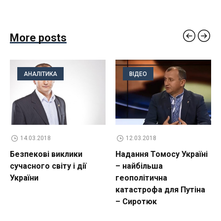
More posts
АНАЛІТИКА
ВІДЕО
14.03.2018
12.03.2018
Безпекові виклики
Надання Томосу Україні
сучасного світу і дії
– найбільша
України
геополітична
катастрофа для Путіна
– Сиротюк