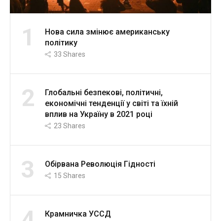
1
Нова сила змінює американську
політику
33
Shares
2
Глобальні безпекові, політичні,
економічні тенденції у світі та їхній
вплив на Україну в 2021 році
23
Shares
3
Обірвана Революція Гідності
15
Shares
4
Крамничка УССД