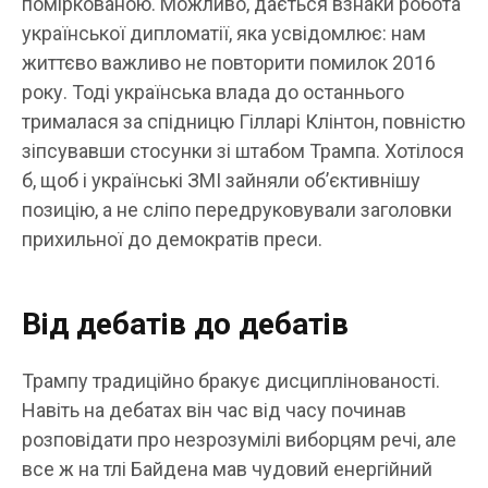
поміркованою. Можливо, дається взнаки робота
української дипломатії, яка усвідомлює: нам
життєво важливо не повторити помилок 2016
року. Тоді українська влада до останнього
трималася за спідницю Гілларі Клінтон, повністю
зіпсувавши стосунки зі штабом Трампа. Хотілося
б, щоб і українські ЗМІ зайняли об’єктивнішу
позицію, а не сліпо передруковували заголовки
прихильної до демократів преси.
Від дебатів до дебатів
Трампу традиційно бракує дисциплінованості.
Навіть на дебатах він час від часу починав
розповідати про незрозумілі виборцям речі, але
все ж на тлі Байдена мав чудовий енергійний