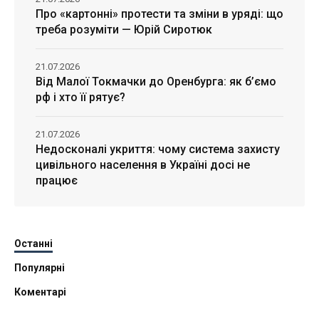
Про «картонні» протести та зміни в уряді: що
треба розуміти — Юрій Сиротюк
21.07.2026
Від Малої Токмачки до Оренбурга: як б’ємо
рф і хто її рятує?
21.07.2026
Недосконалі укриття: чому система захисту
цивільного населення в Україні досі не
працює
Останні
Популярні
Коментарі