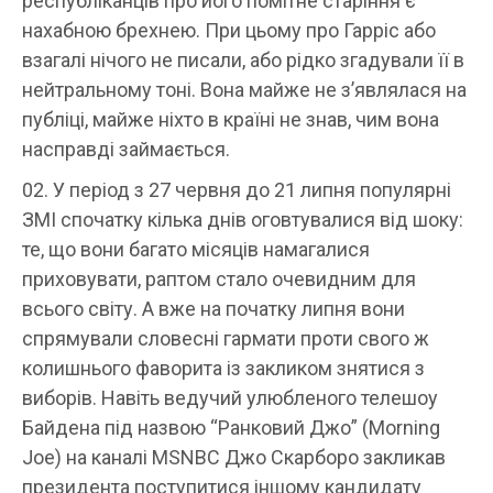
республіканців про його помітне старіння є
нахабною брехнею. При цьому про Гарріс або
взагалі нічого не писали, або рідко згадували її в
нейтральному тоні. Вона майже не з’являлася на
публіці, майже ніхто в країні не знав, чим вона
насправді займається.
У період з 27 червня до 21 липня популярні
ЗМІ спочатку кілька днів оговтувалися від шоку:
те, що вони багато місяців намагалися
приховувати, раптом стало очевидним для
всього світу. А вже на початку липня вони
спрямували словесні гармати проти свого ж
колишнього фаворита із закликом знятися з
виборів. Навіть ведучий улюбленого телешоу
Байдена під назвою “Ранковий Джо” (Morning
Joe) на каналі MSNBC Джо Скарборо закликав
президента поступитися іншому кандидату