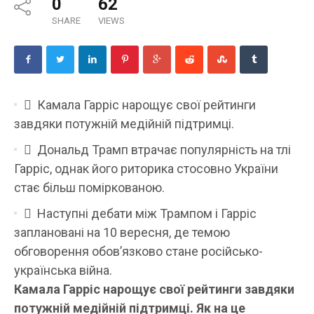
0
62
SHARE
VIEWS
 Камала Гарріс нарощує свої рейтинги
завдяки потужній медійній підтримці.
 Дональд Трамп втрачає популярність на тлі
Гарріс, однак його риторика стосовно України
стає більш поміркованою.
 Наступні дебати між Трампом і Гарріс
заплановані на 10 вересня, де темою
обговорення обов’язково стане російсько-
українська війна.
Камала Гарріс нарощує свої рейтинги завдяки
потужній медійній підтримці. Як на це