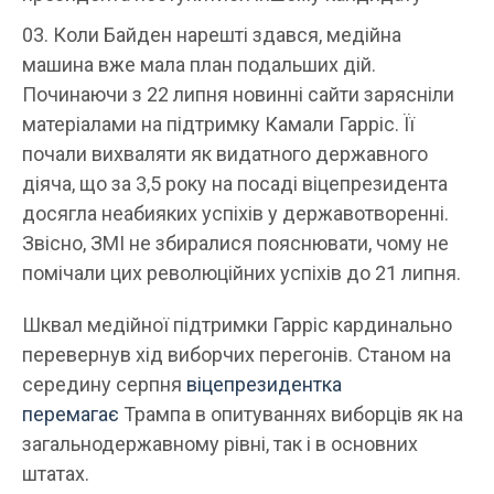
Коли Байден нарешті здався, медійна
машина вже мала план подальших дій.
Починаючи з 22 липня новинні сайти зарясніли
матеріалами на підтримку Камали Гарріс. Її
почали вихваляти як видатного державного
діяча, що за 3,5 року на посаді віцепрезидента
досягла неабияких успіхів у державотворенні.
Звісно, ЗМІ не збиралися пояснювати, чому не
помічали цих революційних успіхів до 21 липня.
Шквал медійної підтримки Гарріс кардинально
перевернув хід виборчих перегонів. Станом на
середину серпня
віцепрезидентка
перемагає
Трампа в опитуваннях виборців як на
загальнодержавному рівні, так і в основних
штатах.