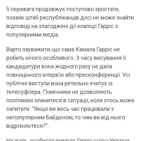
Її перевага продовжує поступово зростати,
позаяк штаб республіканців досі не може знайти
відповіді на злагоджені дії коаліції Гарріс з
популярними медіа.
Варто зауважити, що сама Камала Гарріс не
робить нічого особливого. З часу висування її
кандидатури вона жодного разу не дала
повноцінного інтерв’ю або пресконференції. Усі
публічні виступи вона ретельно зчитує із
телесуфлера. Помічники не дозволяють
політикині опинитися в ситуації, коли хтось може
запитати: “Якщо ви весь час працювали з
непопулярним Байденом, то чим ви від нього
відрізняєтеся?”.
На жаль, особиста позиція Гарріс щодо України