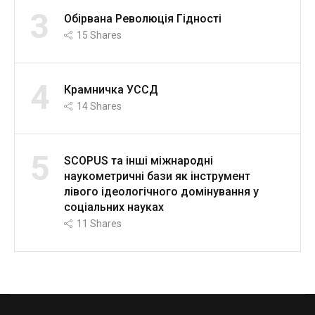
3
Обірвана Революція Гідності
15
Shares
4
Крамничка УССД
14
Shares
5
SCOPUS та інші міжнародні
наукометричні бази як інструмент
лівого ідеологічного домінування у
соціальних науках
11
Shares