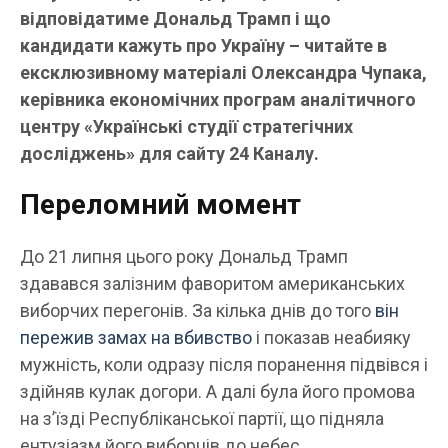
відповідатиме Дональд Трамп і що
кандидати кажуть про Україну – читайте в
ексклюзивному матеріалі Олександра Чупака,
керівника економічних програм аналітичного
центру «Українські студії стратегічних
досліджень» для сайту 24 Каналу.
Переломний момент
До 21 липня цього року Дональд Трамп
здавався залізним фаворитом американських
виборчих перегонів. За кілька днів до того
він
пережив замах на вбивство
і показав неабияку
мужність, коли одразу після поранення підвівся і
здійняв кулак догори. А далі була його промова
на з’їзді Республіканської партії, що підняла
ентузіазм його виборців до небес.