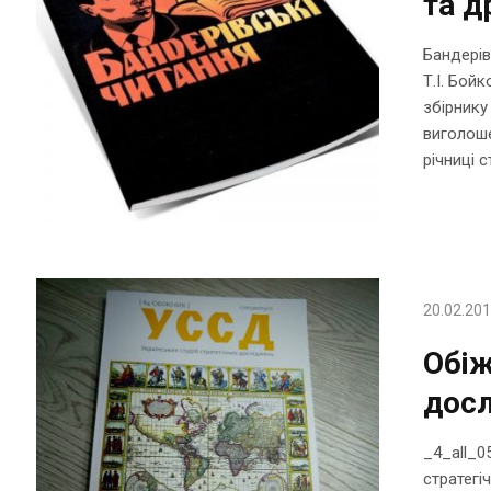
та д
Бандерів
Т.І. Бойк
збірнику
виголоше
річниці с
20.02.20
Обіж
дос
_4_all_0
стратегі