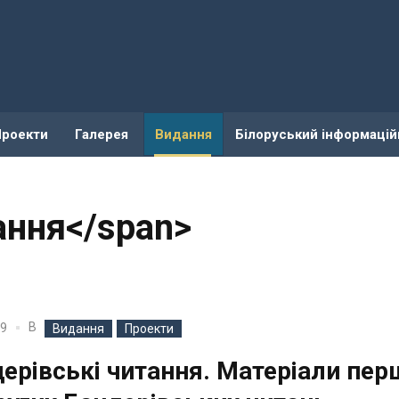
Проекти
Галерея
Видання
Білоруський інформацій
ання</span>
В
19
Видання
Проекти
ерівські читання. Матеріали пер