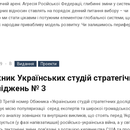
чній арені. Агресія Російської Федерації, глибинні зміни у систем
них відносин ставлять на порядок денний питання вибору – чи
ми стати цікавим і потужним елементом глобальної системи, щ
є народам привабливу модель розвитку. Чи залишимось перифе
В
19
Видання
Проекти
ник Українських студій стратегіч
ліджень № 3
3 Третій номер Обіжника «Українських студій стратегічних досл
є місію популяризації серед експертів та широкої громадськос
го аналізу зовнішніх та внутрішніх викликів, що стоять перед Ук
ється (у фазі напівзатишшя) російсько-українська війна, а у сві
ь тектонічні зміни, пов’язані з ротацією керівництва США та про