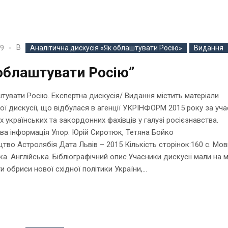
В
19
Аналітична дискусія «Як облаштувати Росію»
Видання
облаштувати Росію”
тувати Росію. Експертна дискусія/ Видання містить матеріали
ої дискусії, що відбулася в агенції УКРІНФОРМ 2015 року за уч
х українських та закордонних фахівців у галузі росієзнавства.
а інформація Упор. Юрій Сиротюк, Тетяна Бойко
тво Астролябія Дата Львів – 2015 Кількість сторінок:160 с. Мов
ка. Англійська. Бібліографічний опис.Учасники дискусії мали на м
и обриси нової східної політики України,...