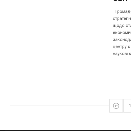
Громадсь
стратегі
щодо ста
економіч
законода
центру є
наукові к