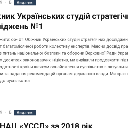
В
19
Видання
ник Українських студій стратегіч
ліджень №1
ити: ob- #1 Обіжник Українських студій стратегічних досліджен
т багатомісячної роботи колективу експертів. Маючи досвід пра
 з питань національної безпеки та оборони Верховної Ради Украї
 у десятках законодавчих ініціатив, ми вирішили продовжити під
датності країни шляхом ознайомлення суспільства з актуальн
и та надання рекомендацій органам державної влади. Ми праг
до суспільства...
В
19
Видання
 НАЦ «УССД» за 2018 рік.