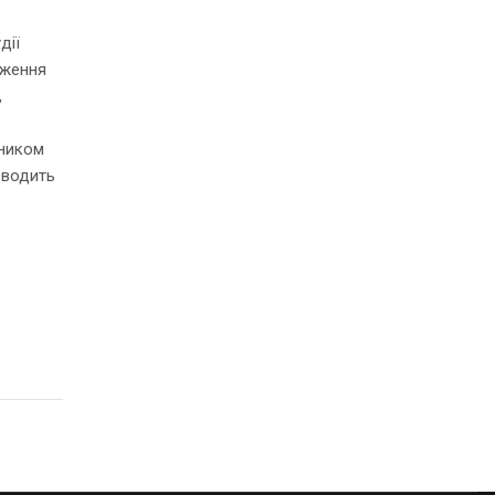
дії
ідження
,
вником
оводить