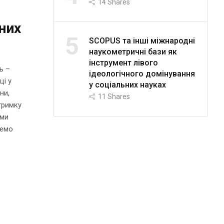
14
Shares
них
5
SCOPUS та інші міжнародні
наукометричні бази як
інструмент лівого
ь –
ідеологічного домінування
ці у
у соціальних науках
ни,
11
Shares
тримку
ими
немо