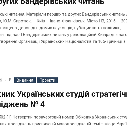
ругих Бандерівських читань
ські читання. Матеріали перших та других Бандерівських читань /
о, Ю.М. Сиротюк. – Київ – Івано-Франківськ: Місто НВ, 2015. – 200
 вміщено доповіді відомих науковців, публіцистів та політиків,
ні під час І Бандерівських читань у революційній Київраді з наго
творення Організації Українських Націоналістів та 105-ї річниці з 
В
19
Видання
Проекти
ник Українських студій стратегіч
ліджень № 4
502 (1) Четвертий позачерговий номер Обіжника Українських сту
чних досліджень присвяченій малодослідженій темі – місце Украї