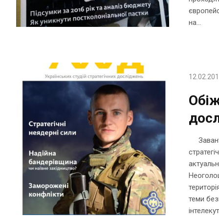
європейс
на...
12.02.20
Обіж
дос
Заванта
стратегі
актуальн
Неоголош
територі
теми без
інтелекут