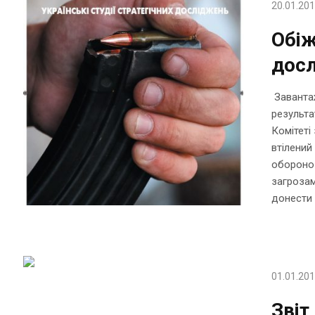
20.01.20
Обіж
дос
Завантаж
результа
Комітеті
втілений
обороноз
загрозам
донести 
01.01.20
Звіт