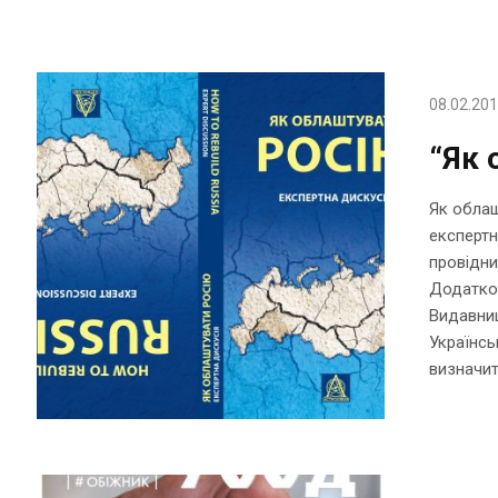
08.02.20
“Як 
Як облаш
експертн
провідни
Додатков
Видавниц
Українсь
визначит