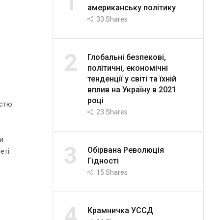
1
американську політику
33
Shares
2
Глобальні безпекові,
політичні, економічні
тенденції у світі та їхній
вплив на Україну в 2021
році
астю
23
Shares
и.
3
Обірвана Революція
еті
Гідності
15
Shares
4
Крамничка УССД