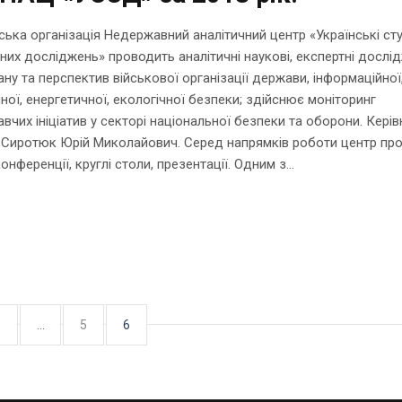
ка організація Недержавний аналітичний центр «Українські сту
чних досліджень» проводить аналітичні наукові, експертні досл
ну та перспектив військової організації держави, інформаційної
ної, енергетичної, екологічної безпеки; здійснює моніторинг
вчих ініціатив у секторі національної безпеки та оборони. Кері
 Сиротюк Юрій Миколайович. Серед напрямків роботи центр пр
онференції, круглі столи, презентації. Одним з...
1
…
5
6