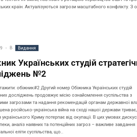
ьких країн. Актуалізуються загрози масштабного конфлікту. З 
В
19
Видання
ник Українських студій стратегіч
ліджень №2
жити: обіжник#2 Другий номер Обіжника Українських студій
чних досліджень продовжує місію ознайомлення суспільства з
ими загрозами та надання рекомендацій органам державної вл
ена російсько-українська війна на сході нашої держави триває
я українського Криму потерпає від окупації. В цих умовах дискус
пеки, аналіз наявних та потенційних загроз – важливе завдання
альної еліти суспільства, що...