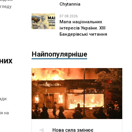
Chytannia
огляду
07.08.2026
Мапа національних
інтересів України. ХІІІ
Бандерівські читання
Найпопулярніше
них
ади.
,
ія на
Нова сила змінює