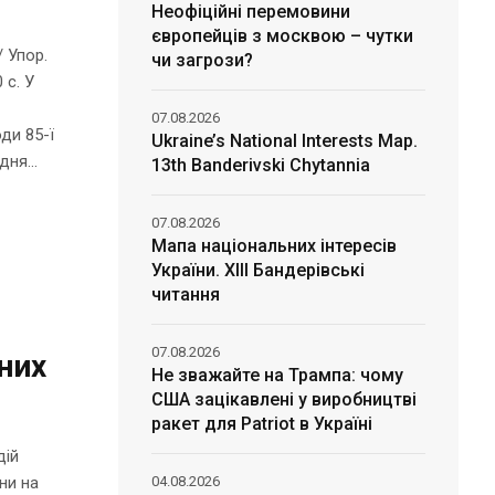
Неофіційні перемовини
європейців з москвою – чутки
 Упор.
чи загрози?
 с. У
07.08.2026
ди 85-ї
Ukraine’s National Interests Map.
дня...
13th Banderivski Chytannia
07.08.2026
Мапа національних інтересів
України. ХІІІ Бандерівські
читання
07.08.2026
них
Не зважайте на Трампа: чому
США зацікавлені у виробництві
ракет для Patriot в Україні
дій
ни на
04.08.2026