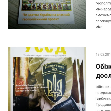
геополіти
міжнарод
зможемо 
пропону
між...
19.02.20
Обіж
дос
обіжник 
продовжу
глибинно
Продовжу
проходят