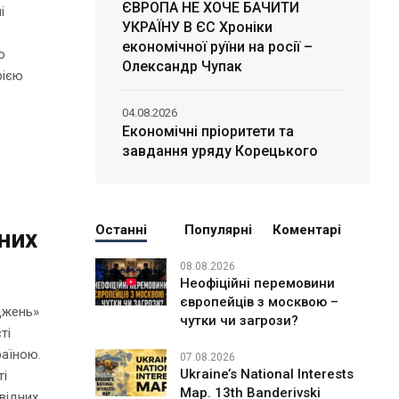
ЄВРОПА НЕ ХОЧЕ БАЧИТИ
і
УКРАЇНУ В ЄС Хроніки
економічної руїни на росії –
о
Олександр Чупак
рією
04.08.2026
Економічні пріоритети та
завдання уряду Корецького
Останні
Популярні
Коментарі
них
08.08.2026
Неофіційні перемовини
європейців з москвою –
іджень»
чутки чи загрози?
ті
раїною.
07.08.2026
Ukraine’s National Interests
ті
Map. 13th Banderivski
відних