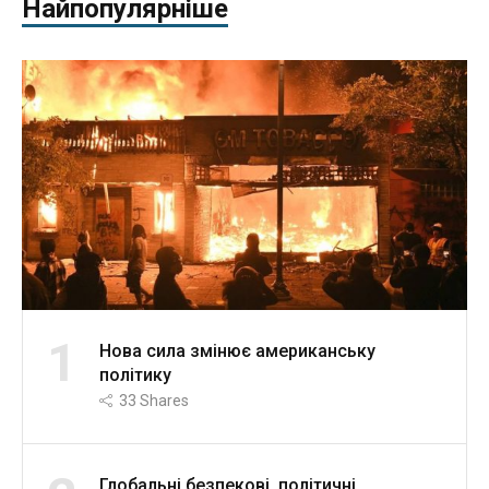
Найпопулярніше
1
Нова сила змінює американську
політику
33
Shares
Глобальні безпекові, політичні,