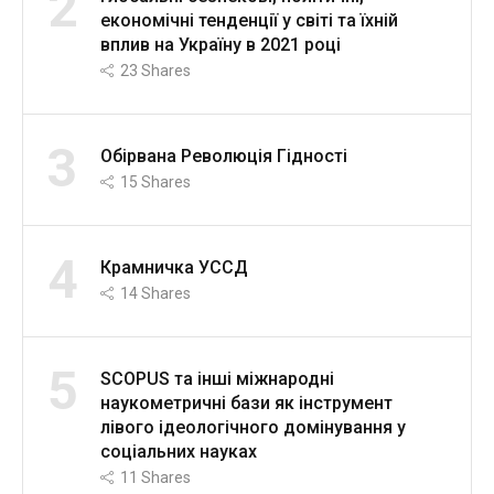
2
економічні тенденції у світі та їхній
вплив на Україну в 2021 році
23
Shares
3
Обірвана Революція Гідності
15
Shares
4
Крамничка УССД
14
Shares
5
SCOPUS та інші міжнародні
наукометричні бази як інструмент
лівого ідеологічного домінування у
соціальних науках
11
Shares