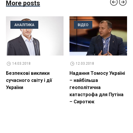
More posts
АНАЛІТИКА
ВІДЕО
14.03.2018
12.03.2018
Безпекові виклики
Надання Томосу Україні
сучасного світу і дії
– найбільша
України
геополітична
катастрофа для Путіна
– Сиротюк