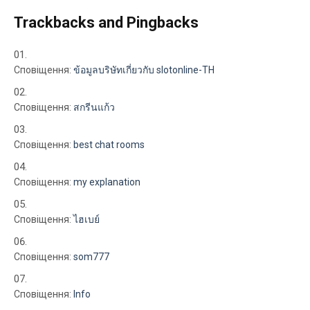
Trackbacks and Pingbacks
Сповіщення:
ข้อมูลบริษัทเกี่ยวกับ slotonline-TH
Сповіщення:
สกรีนแก้ว
Сповіщення:
best chat rooms
Сповіщення:
my explanation
Сповіщення:
ไฮเบย์
Сповіщення:
som777
Сповіщення:
Info