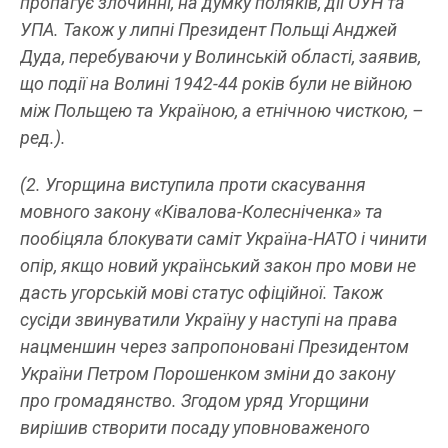
пропагує злочинні, на думку поляків, дії ОУН та
УПА. Також у липні Президент Польщі Анджей
Дуда, перебуваючи у Волинській області, заявив,
що події на Волині 1942-44 років були не війною
між Польщею та Україною, а етнічною чисткою, –
ред.).
(2. Угорщина виступила проти скасування
мовного закону «Ківалова-Колесніченка» та
пообіцяла блокувати саміт Україна-НАТО і чинити
опір, якщо новий український закон про мови не
дасть угорській мові статус офіційної. Також
сусіди звинуватили Україну у наступі на права
нацменшин через запропоновані Президентом
України Петром Порошенком зміни до закону
про громадянство. Згодом уряд Угорщини
вирішив створити посаду уповноваженого