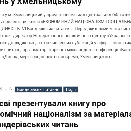
ань у Хмельницькому
я у м. Хмельницький у приміщенні міської центральної бібліотек
сь презентація книги «ЕКОНОМІЧНИЙ НАЦІОНАЛІЗМ І СОЦІАЛЬН
ИВІСТЬ. VІ Бандерівські читання». Перед жителями міста вист
отюк, директор Недержавного аналітичного центру «Українські 
чних досліджень» , автор численних публікацій у сфері геополітик
их питань, організатор щорічної міжнародної конференції «Банд
. «Досвід мерів-націоналістів, зокрема, Хмельницького,...
В
19
Бандерівські читання
Події
єві презентували книгу про
омічний націоналізм за матеріа
андерівських читань