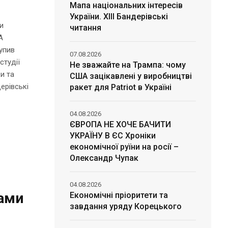
Мапа національних інтересів
України. ХІІІ Бандерівські
и
читання
А
упив
07.08.2026
студії
Не зважайте на Трампа: чому
и та
США зацікавлені у виробництві
ерівські
ракет для Patriot в Україні
04.08.2026
ЄВРОПА НЕ ХОЧЕ БАЧИТИ
УКРАЇНУ В ЄС Хроніки
економічної руїни на росії –
Олександр Чупак
04.08.2026
лами
Економічні пріоритети та
завдання уряду Корецького