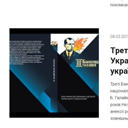
покликан
08.03.20
Трет
Укра
укра
Треті Ба
націоналі
Б. Галай
років Не
анексії 
зовнішньо