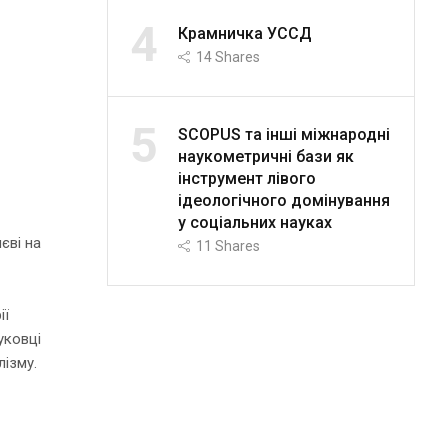
4
Крамничка УССД
14
Shares
5
SCOPUS та інші міжнародні
наукометричні бази як
інструмент лівого
ідеологічного домінування
у соціальних науках
єві на
11
Shares
.
ії
уковці
лізму.