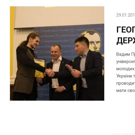
29.01.20
ГЕО
ДЕР
Вадим Пр
універси
молодих 
України 
проводит
мати сво