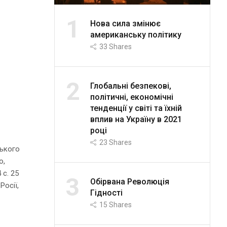
1
Нова сила змінює
американську політику
33
Shares
2
Глобальні безпекові,
політичні, економічні
тенденції у світі та їхній
вплив на Україну в 2021
році
23
Shares
ського
о,
 с. 25
3
Обірвана Революція
Росії,
Гідності
15
Shares