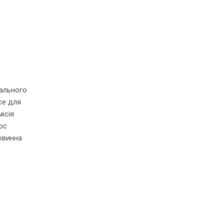
нального
се для
ісія
урс
овинна