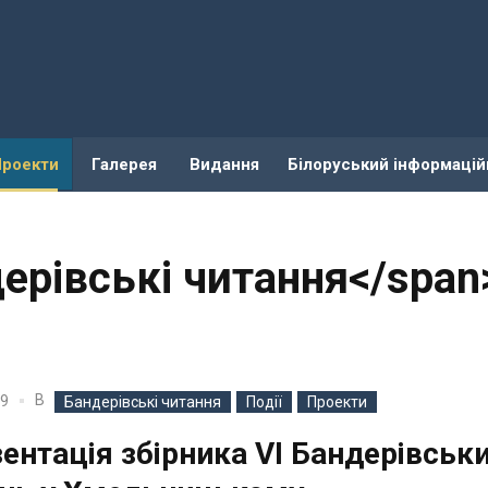
Проекти
Галерея
Видання
Білоруський інформацій
дерівські читання</span
В
19
Бандерівські читання
Події
Проекти
ентація збірника VІ Бандерівськ