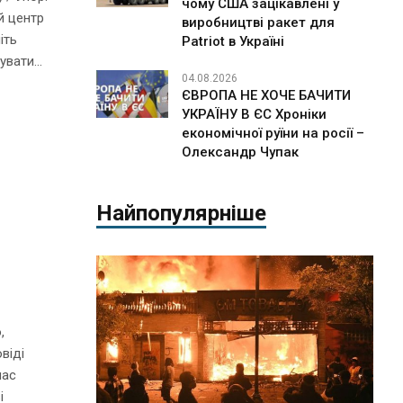
чому США зацікавлені у
й центр
виробництві ракет для
іть
Patriot в Україні
вати...
04.08.2026
ЄВРОПА НЕ ХОЧЕ БАЧИТИ
УКРАЇНУ В ЄС Хроніки
економічної руїни на росії –
Олександр Чупак
Найпопулярніше
,
віді
час
і