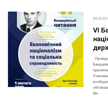
04.03.20
VI Б
наці
держ
Провідні
Бандерів
присвяче
Учасники
розбудов
обговори
Він...