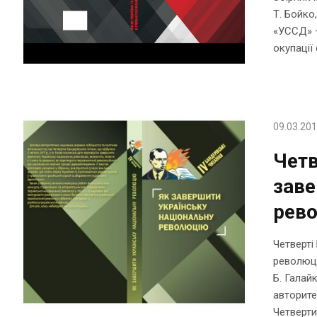
Т. Бойко
«УССД» —
окупації
09.03.20
Четв
заве
рев
Четверті
революцію
Б. Галай
авторите
Четверти