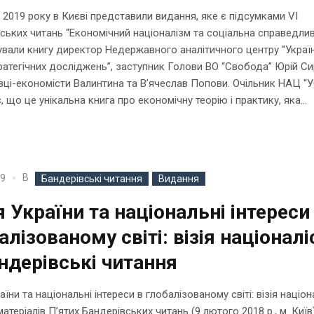
я 2019 року в Києві представили видання, яке є підсумками VI
ських читань “Економічний націоналізм та соціальна справедливі
вали книгу директор Недержавного аналітичного центру “Украї
тратегічних досліджень”, заступник Голови ВО “Свобода” Юрій С
вці-економісти Валинтина та В’ячеслав Попови. Очільник НАЦ “
, що це унікальна книга про економічну теорію і практику, яка...
В
19
Бандерівські читання
Видання
я України та національні інтереси
алізованому світі: візія націоналі
ндерівські читання
аїни та національні інтереси в глобалізованому світі: візія націона
атеріалів П’ятих Бандерівських читань (9 лютого 2018 р., м. Київ)