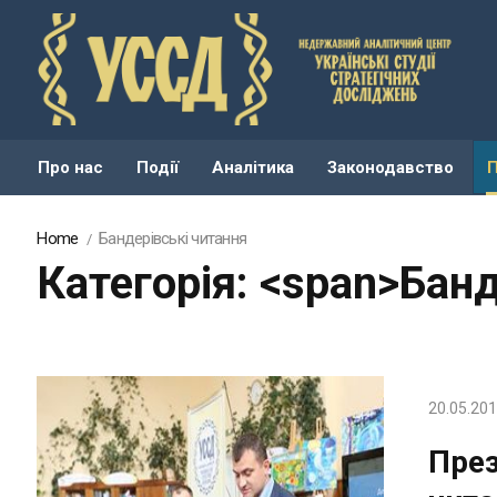
Про нас
Події
Аналітика
Законодавство
Home
Бандерівські читання
Категорія: <span>Бан
20.05.20
През