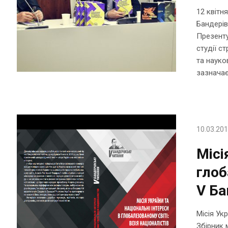
12 квітн
Бандерів
Презенту
студії с
та науко
зазначає
10.03.20
Місі
глоб
V Ба
Місія Укр
Збірник м