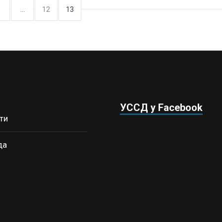
1
…
12
13
УССД у Facebook
ти
да