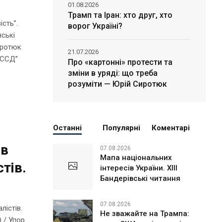
01.08.2026
Трамп та Іран: хто друг, хто
сть”.
ворог Україні?
нські
иротюк
21.07.2026
УССД”
Про «картонні» протести та
зміни в уряді: що треба
розуміти — Юрій Сиротюк
Останні
Популярні
Коментарі
 в
07.08.2026
Мапа національних
стів.
інтересів України. ХІІІ
Бандерівські читання
07.08.2026
лістів.
Не зважайте на Трампа:
 / Упор.