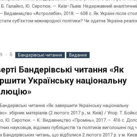
, Б. Галайко, Ю. Сиротюк. — Київ–Львів: Недержавний аналітични
 Видавництво «Астролябія», 2018. — 608 с. Як Україні після стол
 стати суб’єктом міжнародної політики? Чи здатна Україна реалізу
В
19
Бандерівські читання
Видання
ерті Бандерівські читання «Як
ршити Українську національну
олюцію»
 Бандерівські читання «Як завершити Українську національну
»: збірник матеріалів (2 лютого 2017 р., м. Київ) / Упор. Т. Бойко
ко, Ю. Сиротюк. – К.: Видавництво «Промінь», 2017. – 416 с. Допо
тних науковців, відомих публіцистів та політиків виголошені під 
х Бандерівських читань, що відбулися 2 лютого 2017 р. у м. Києв