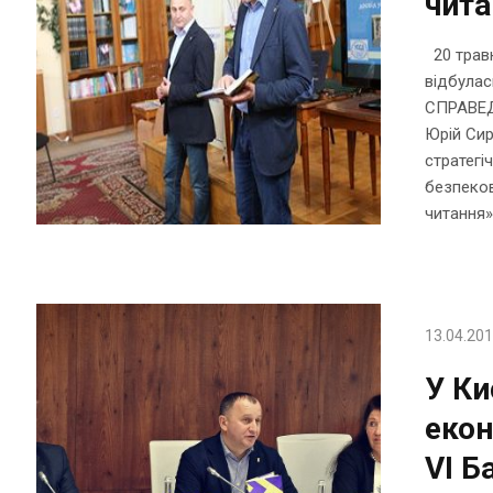
чит
20 травн
відбула
СПРАВЕДЛ
Юрій Сир
стратегі
безпеков
читання»
13.04.20
У Ки
екон
VI Б