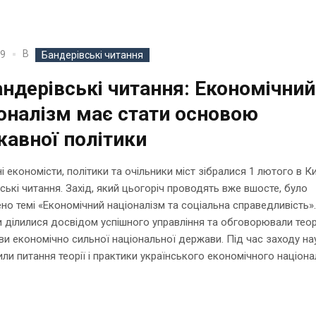
В
19
Бандерівські читання
андерівські читання: Економічний
оналізм має стати основою
авної політики
 економісти, політики та очільники міст зібралися 1 лютого в Ки
ські читання. Захід, який цьогоріч проводять вже вшосте, було
но темі «Економічний націоналізм та соціальна справедливість»
 ділилися досвідом успішного управління та обговорювали теор
и економічно сильної національної держави. Під час заходу на
ли питання теорії і практики українського економічного націона