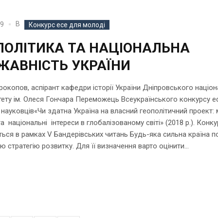
В
19
Конкурс есе для молоді
ПОЛІТИКА ТА НАЦІОНАЛЬНА
ЖАВНІСТЬ УКРАЇНИ
окопов, аспірант кафедри історії України Дніпровського націо
тету ім. Олеся Гончара Переможець Всеукраїнського конкурсу е
науковців«Чи здатна Україна на власний геополітичний проект: м
та національні інтереси в глобалізованому світі» (2018 р.). Конк
ься в рамках V Бандерівських читань Будь-яка сильна країна п
ю стратегію розвитку. Для її визначення варто оцінити...