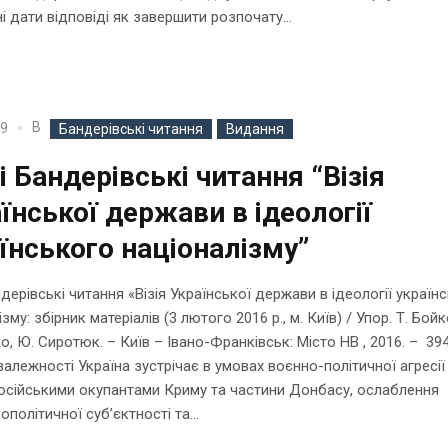
і дати відповіді як завершити розпочату...
В
19
Бандерівські читання
Видання
і Бандерівські читання “Візія
їнської держави в ідеології
їнського націоналізму”
ндерівські читання «Візія Української держави в ідеології україн
зму: збірник матеріалів (3 лютого 2016 р., м. Київ) / Упор. Т. Бойк
ко, Ю. Сиротюк. – Київ – Івано-Франківськ: Місто НВ , 2016. – 394
залежності Україна зустрічає в умовах воєнно-політичної агресії 
російськими окупантами Криму та частини Донбасу, ослаблення
політичної суб’єктності та...