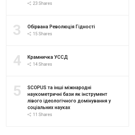
23
Shares
3
Обірвана Революція Гідності
15
Shares
4
Крамничка УССД
14
Shares
5
SCOPUS та інші міжнародні
наукометричні бази як інструмент
лівого ідеологічного домінування у
соціальних науках
11
Shares