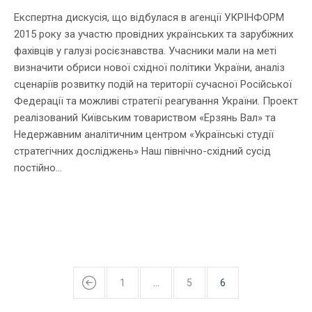
Експертна дискусія, що відбулася в агенції УКРІНФОРМ
2015 року за участю провідних українських та зарубіжних
фахівців у галузі росієзнавства. Учасники мали на меті
визначити обриси нової східної політики України, аналіз
сценаріїв розвитку подій на території сучасної Російської
Федерації та можливі стратегії реагування України. Проект
реалізований Київським товариством «Ерзянь Вал» та
Недержавним аналітичним центром «Українські студії
стратегічних досліджень» Наш північно-східний сусід
постійно...
1
…
5
6