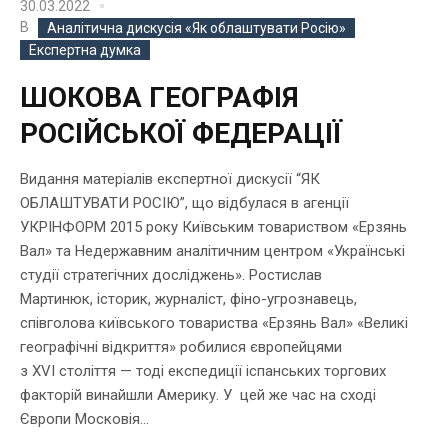
30.03.2022
В
Аналітична дискусія «Як облаштувати Росію»
Експертна думка
ШОКОВА ГЕОГРАФІЯ
РОСІЙСЬКОЇ ФЕДЕРАЦІЇ
Видання матеріалів експертної дискусії “ЯК
ОБЛАШТУВАТИ РОСІЮ”, що відбулася в агенції
УКРІНФОРМ 2015 року Київським товариством «Ерзянь
Вал» та Недержавним аналітичним центром «Українські
студії стратегічних досліджень». Ростислав
Мартинюк, історик, журналіст, фіно-угрознавець,
співголова київського товариства «Ерзянь Вал» «Великі
географічні відкриття» робилися європейцями
з XVI століття — тоді експедиції іспанських торгових
факторій винайшли Америку. У цей же час на сході
Європи Московія...