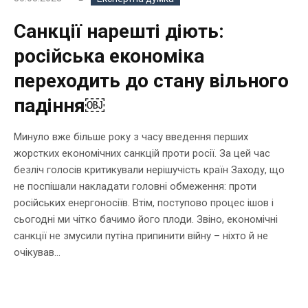
Санкції нарешті діють:
російська економіка
переходить до стану вільного
падіння￼
Минуло вже більше року з часу введення перших
жорстких економічних санкцій проти росії. За цей час
безліч голосів критикували нерішучість країн Заходу, що
не поспішали накладати головні обмеження: проти
російських енергоносіїв. Втім, поступово процес ішов і
сьогодні ми чітко бачимо його плоди. Звіно, економічні
санкції не змусили путіна припинити війну – ніхто й не
очікував...