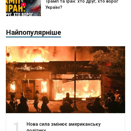
Трамп та Іран: хто друг, хто ворог
Україні?
Найпопулярніше
1
Нова сила змінює американську
політику