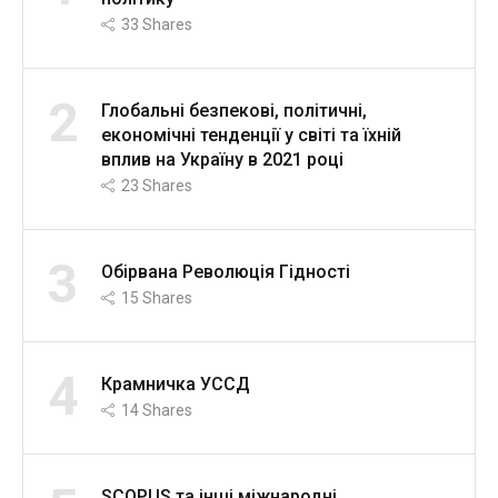
33
Shares
2
Глобальні безпекові, політичні,
економічні тенденції у світі та їхній
вплив на Україну в 2021 році
23
Shares
3
Обірвана Революція Гідності
15
Shares
4
Крамничка УССД
14
Shares
SCOPUS та інші міжнародні