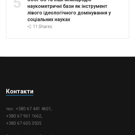
5
наукометричні бази як інструмент
лівого ідеологічного домінування у
соціальних науках
11
Shares
Контакти
тел.: +380 67 441 4601,
+380 67 961 1662,
+380 67 605 3505