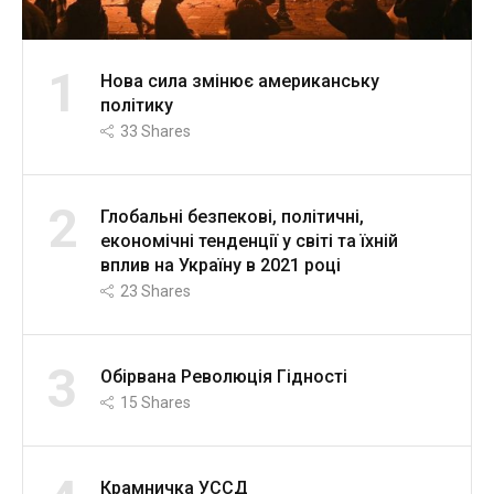
1
Нова сила змінює американську
політику
33
Shares
2
Глобальні безпекові, політичні,
економічні тенденції у світі та їхній
вплив на Україну в 2021 році
23
Shares
3
Обірвана Революція Гідності
15
Shares
Крамничка УССД