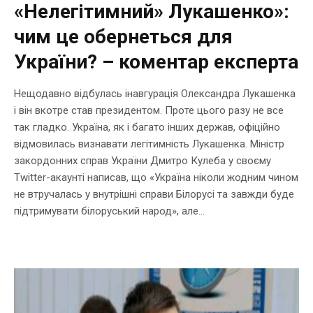
«Нелегітимний» Лукашенко»:
чим це обернеться для
України? – коментар експерта
Нещодавно відбулась інавгурація Олександра Лукашенка
і він вкотре став президентом. Проте цього разу не все
так гладко. Україна, як і багато інших держав, офіційно
відмовилась визнавати легітимність Лукашенка. Міністр
закордонних справ України Дмитро Кулеба у своєму
Twitter-акаунті написав, що «Україна ніколи жодним чином
не втручалась у внутрішні справи Білорусі та завжди буде
підтримувати білоруський народ», але...