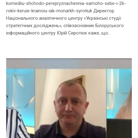
komediiu-shchodo-perepryznachennia-samoho-sebe-i-26-
rokiv-keruie-krainoiu-iak-monarkh-syrotiuk Директор
Національного аналітичного центру «Українські студії
стратегічних досліджень», співзасновник Білоруського
інформаційного центру Юрій Сиротюк каже, що...