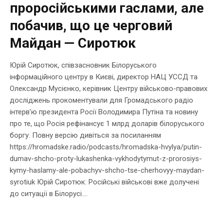
проросійськими гаслами, але
побачив, що це черговий
Майдан — Сиротюк
Юрій Сиротюк, співзасновник Білоруського
інформаційного центру в Києві, директор НАЦ УССД та
Олександр Мусієнко, керівник Центру військово-правових
досліджень прокоментували для Громадського радіо
інтерв’ю президента Росії Володимира Путіна та новину
про те, що Росія рефінансує 1 млрд доларів білоруського
боргу. Повну версію дивіться за посиланням
https://hromadske.radio/podcasts/hromadska-hvylya/putin-
dumav-shcho-proty-lukashenka-vykhodytymut-z-prorosiys-
kymy-haslamy-ale-pobachyv-shcho-tse-cherhovyy-maydan-
syrotiuk Юрій Сиротюк: Російські військові вже долучені
до ситуації в Білорусі....