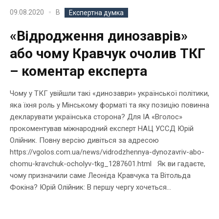
В
09.08.2020
Експертна думка
«Відродження динозаврів»
або чому Кравчук очолив ТКГ
– коментар експерта
Чому у ТКГ увійшли такі «динозаври» української політики,
яка їхня роль у Мінському форматі та яку позицію повинна
декларувати українська сторона? Для ІА «Вголос»
прокоментував міжнародний експерт НАЦ УССД Юрій
Олійник. Повну версію дивіться за адресою
https://vgolos.com.ua/news/vidrodzhennya-dynozavriv-abo-
chomu-kravchuk-ocholyv-tkg_1287601.html Як ви гадаєте,
чому призначили саме Леоніда Кравчука та Вітольда
Фокіна? Юрій Олійник: В першу чергу хочеться...