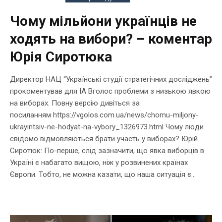
Чому мільйони українців не
ходять на вибори? – коментар
Юрія Сиротюка
Директор НАЦ “Українські студії стратегічних досліджень”
прокоментував для ІА Вголос проблеми з низькою явкою
на виборах. Повну версію дивіться за
посиланням https://vgolos.com.ua/news/chomu-miljony-
ukrayintsiv-ne-hodyat-na-vybory_1326973.html Чому люди
свідомо відмовляються брати участь у виборах? Юрій
Сиротюк: По-перше, слід зазначити, що явка виборців в
Україні є набагато вищою, ніж у розвинених країнах
Європи. Тобто, не можна казати, що наша ситуація є...