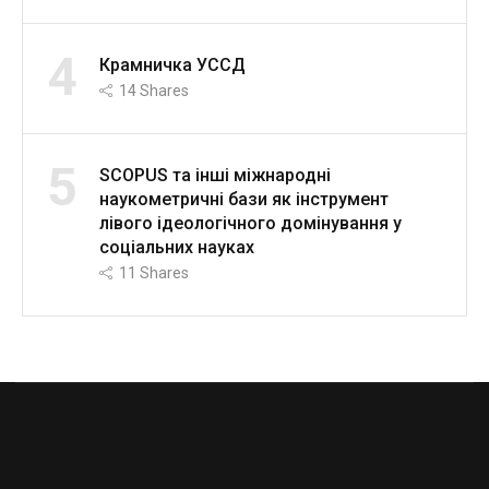
4
Крамничка УССД
14
Shares
5
SCOPUS та інші міжнародні
наукометричні бази як інструмент
лівого ідеологічного домінування у
соціальних науках
11
Shares