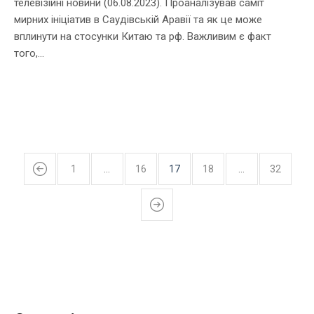
телевізійні новини (06.08.2023). Проаналізував саміт
мирних ініціатив в Саудівській Аравії та як це може
вплинути на стосунки Китаю та рф. Важливим є факт
того,...
1
…
16
17
18
…
32