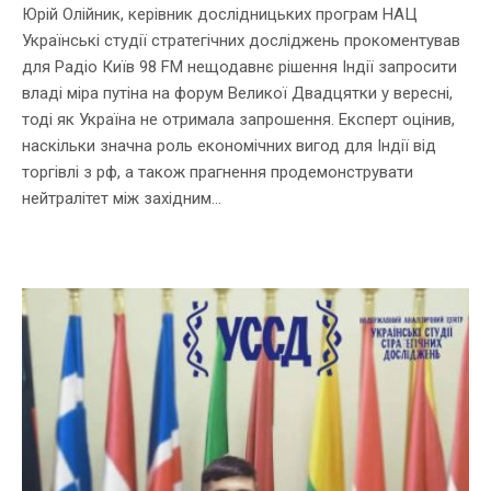
Юрій Олійник, керівник дослідницьких програм НАЦ
Українські студії стратегічних досліджень прокоментував
для Радіо Київ 98 FM нещодавнє рішення Індії запросити
владі міра путіна на форум Великої Двадцятки у вересні,
тоді як Україна не отримала запрошення. Експерт оцінив,
наскільки значна роль економічних вигод для Індії від
торгівлі з рф, а також прагнення продемонструвати
нейтралітет між західним...