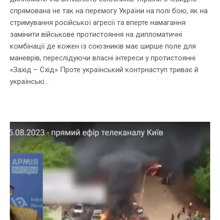
спрямована не так на перемогу України на полі бою, як на
стримування російської агресії та вперте намагання
замінити військове протистояння на дипломатичні
комбінації де кожен із союзників має ширше поле для
маневрів, переслідуючи власні інтереси у протистоянні
«Захід – Схід» Проте український контрнаступ триває й
українські...