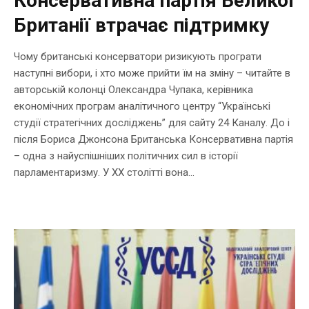
Консервативна партія Великої
Британії втрачає підтримку
Чому британські консерватори ризикують програти
наступні вибори, і хто може прийти їм на зміну – читайте в
авторській колонці Олександра Чупака, керівника
економічних програм аналітичного центру “Українські
студії стратегічних досліджень” для сайту 24 Каналу. До і
після Бориса Джонсона Британська Консервативна партія
– одна з найуспішніших політичних сил в історії
парламентаризму. У XX столітті вона...