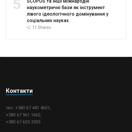
5
SCOPUS та інші міжнародні
наукометричні бази як інструмент
лівого ідеологічного домінування у
соціальних науках
11
Shares
Контакти
тел.: +380 67 441 4601,
+380 67 961 1662,
+380 67 605 3505