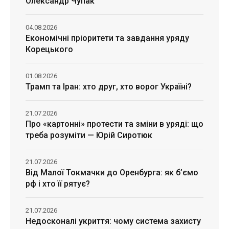
Олександр Чупак
04.08.2026
Економічні пріоритети та завдання уряду
Корецького
01.08.2026
Трамп та Іран: хто друг, хто ворог Україні?
21.07.2026
Про «картонні» протести та зміни в уряді: що
треба розуміти — Юрій Сиротюк
21.07.2026
Від Малої Токмачки до Оренбурга: як б’ємо
рф і хто її рятує?
21.07.2026
Недосконалі укриття: чому система захисту