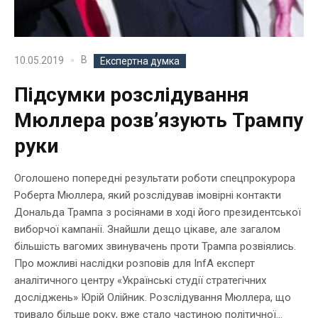
В
10.05.2019
Експертна думка
Підсумки розслідування
Мюллера розв’язують Трампу
руки
Оголошено попередні результати роботи спецпрокурора
Роберта Мюллера, який розслідував імовірні контакти
Дональда Трампа з росіянами в ході його президентської
виборчої кампанії. Знайшли дещо цікаве, але загалом
більшість вагомих звинувачень проти Трампа розвіялись.
Про можливі наслідки розповів для InfA експерт
аналітичного центру «Українські студії стратегічних
досліджень» Юрій Олійник. Розслідування Мюллера, що
тривало більше року, вже стало частиною політичної...