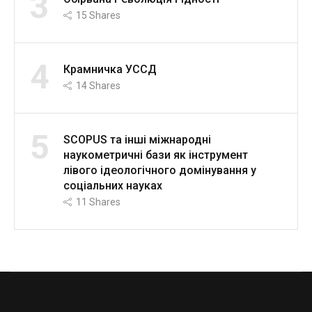
3
15
Shares
4
Крамничка УССД
14
Shares
5
SCOPUS та інші міжнародні
наукометричні бази як інструмент
лівого ідеологічного домінування у
соціальних науках
11
Shares