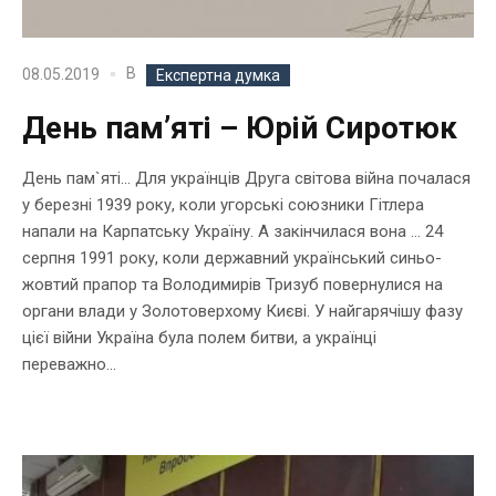
В
08.05.2019
Експертна думка
День пам’яті – Юрій Сиротюк
День пам`яті… Для українців Друга світова війна почалася
у березні 1939 року, коли угорські союзники Гітлера
напали на Карпатську Україну. А закінчилася вона … 24
серпня 1991 року, коли державний український синьо-
жовтий прапор та Володимирів Тризуб повернулися на
органи влади у Золотоверхому Києві. У найгарячішу фазу
цієї війни Україна була полем битви, а українці
переважно...