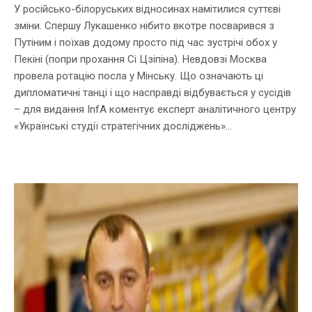
У російсько-білоруських відносинах намітилися суттєві
зміни. Спершу Лукашенко нібито вкотре посварився з
Путіним і поїхав додому просто під час зустрічі обох у
Пекіні (попри прохання Сі Цзіпіна). Невдовзі Москва
провела ротацію посла у Мінську. Що означають ці
дипломатичні танці і що насправді відбувається у сусідів
– для видання InfA коментує експерт аналітичного центру
«Українські студії стратегічних досліджень»...