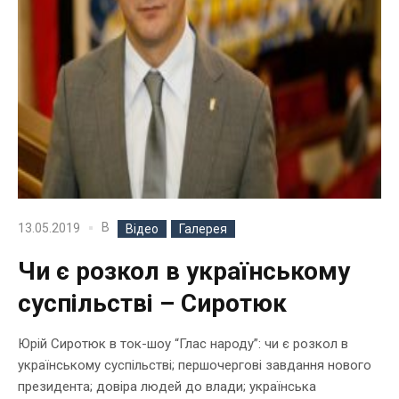
В
13.05.2019
Відео
Галерея
Чи є розкол в українському
суспільстві – Сиротюк
Юрій Сиротюк в ток-шоу “Глас народу”: чи є розкол в
українському суспільстві; першочергові завдання нового
президента; довіра людей до влади; українська