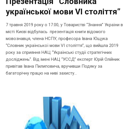
Презентація “Словника
української мови VI століття”
7 травня 2019 року о 17.00, у Товаристві “Знання” України в
місті Києві відбулась презентація книги відомого
мовознавця, члена НСПУ, професора Івана Ющука
“Словник української мови VІ століття”, що вийшла 2019
року за сприяння НАЦ “Українські студії стратегічних
досліджень”. Від імені НАЦ “УССД” експерт Юрій Олійник
привітав Івана Пилиповича, вручивши Подяку за
багаторічну працю на ниві захисту...