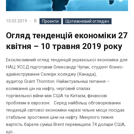
В
10.05.2019
Проекти
Щотижневий оглядач
Огляд тенденцій економіки 27
квітня – 10 травня 2019 року
Ексклюзивний огляд тенденцій української економіки для
НАЦ УССД підготував Олександр Чупак, студент бізнес-
адміністрування Селкірк коледжу (Канада),
аудитор Grant Thornton. Найактуальніші питання –
коливання цін на нафту, черговий спалах
торгівельної війни між США та Китаєм, фінансові
проблеми в єврозоні. Серед найбільш обговорюваних
тенденцій світової економіки наразі чільне місце посідає
стабільне зростання ціни на нафту. Минулого тижня
вартість бареля суміші Brent перевищила 74 долари США,
що...