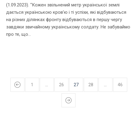
(1.09.2023). “Кожен звільнений метр української землі
дається українською кров’ю і ті успіхи, які відбуваються
на різних ділянках фронту відбуваються в першу чергу
завдяки звичайному українському солдату. Не забуваймо
про те, що...
1
…
26
27
28
…
46