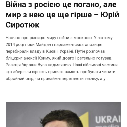
Війна з росією це погано, але
мир з нею це ще гірше – Юрій
Сиротюк
Наочно про різницю миру і війни з москвою. У лютому
2014 році поки Майдан і парламентська опозиція
перебирали владу в Києві і Україні, Путін розпочав
бліцкриг анексії Криму, який довго і ретельно готував.
Реакція України була надмлявою. Наші військові частини,
що зберегли вірність присязі, замість пробувати чинити
збройний опір, чи принаймні переганяти техніку, а у...