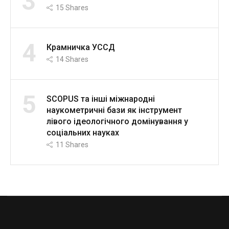
3
15
Shares
4
Крамничка УССД
14
Shares
5
SCOPUS та інші міжнародні
наукометричні бази як інструмент
лівого ідеологічного домінування у
соціальних науках
11
Shares