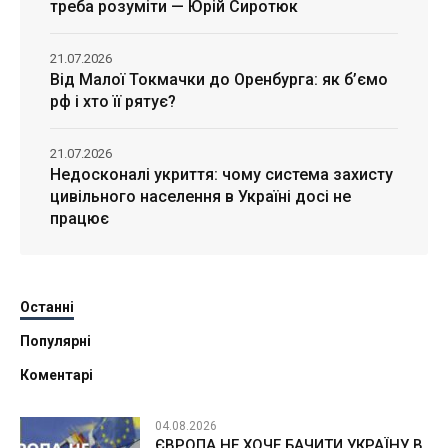
треба розуміти — Юрій Сиротюк
21.07.2026
Від Малої Токмачки до Оренбурга: як б’ємо
рф і хто її рятує?
21.07.2026
Недосконалі укриття: чому система захисту
цивільного населення в Україні досі не
працює
Останні
Популярні
Коментарі
04.08.2026
ЄВРОПА НЕ ХОЧЕ БАЧИТИ УКРАЇНУ В