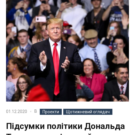
В
01.12.2020
Проекти
Щотижневий оглядач
Підсумки політики Дональда