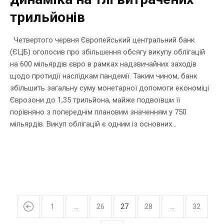
трильйонів
Четвертого червня Європейський центральний банк
(ЄЦБ) оголосив про збільшення обсягу викупу облігацій
на 600 мільярдів євро в рамках надзвичайних заходів
щодо протидії наслідкам пандемії. Таким чином, банк
збільшить загальну суму монетарної допомоги економіці
Єврозони до 1,35 трильйона, майже подвоївши її
порівняно з попереднім плановим значенням у 750
мільярдів. Викуп облігацій є одним із основних...
1
…
26
27
28
…
32