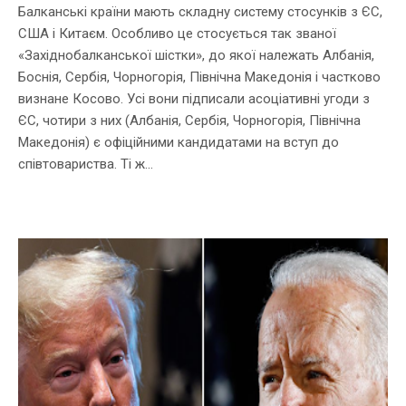
Балканські країни мають складну систему стосунків з ЄС,
США і Китаєм. Особливо це стосується так званої
«Західнобалканської шістки», до якої належать Албанія,
Боснія, Сербія, Чорногорія, Північна Македонія і частково
визнане Косово. Усі вони підписали асоціативні угоди з
ЄС, чотири з них (Албанія, Сербія, Чорногорія, Північна
Македонія) є офіційними кандидатами на вступ до
співтовариства. Ті ж...