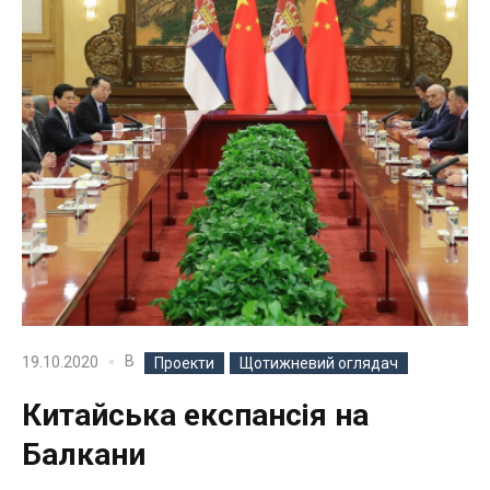
В
19.10.2020
Проекти
Щотижневий оглядач
Китайська експансія на
Балкани