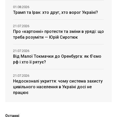
01.08.2026
Трамп та Іран: хто друг, хто ворог Україні?
21.07.2026
Про «картонні» протести та зміни в уряді: що
треба розуміти — Юрій Сиротюк
21.07.2026
Від Малої Токмачки до Оренбурга: як б’ємо
рф і хто її рятує?
21.07.2026
Недосконалі укриття: чому система захисту
цивільного населення в Україні досі не
працює
Останні