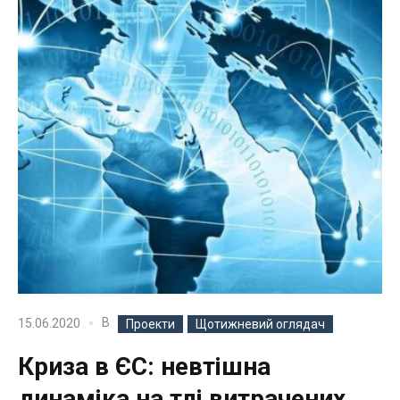
В
15.06.2020
Проекти
Щотижневий оглядач
Криза в ЄС: невтішна
динаміка на тлі витрачених