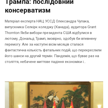
Трампа: послідовний
консерватизм
Матеріал експерта НАЦ УССД Олександра Чупака,
випускника Селкірк коледжу (Канада), аудитора Grant
Thornton Якби вибори президента США відбулися в
лютому, Дональд Трамп, імовірно, здобув би впевнену
перемогу. Але за наступні вісім місяців сталася
фантастична кількість фатальних подій, що перекреслили
його шанси на другий термін. Пандемія, що буває раз на
століття, небачене миттєве падіння економіки і...