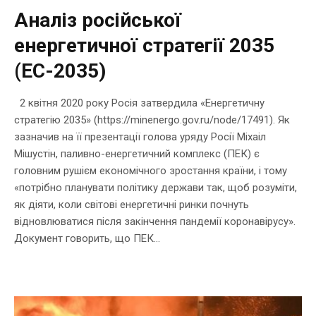
Аналіз російської
енергетичної стратегії 2035
(ЕС-2035)
2 квітня 2020 року Росія затвердила «Енергетичну
стратегію 2035» (https://minenergo.gov.ru/node/17491). Як
зазначив на її презентації голова уряду Росії Міхаіл
Мішустін, паливно-енергетичний комплекс (ПЕК) є
головним рушієм економічного зростання країни, і тому
«потрібно планувати політику держави так, щоб розуміти,
як діяти, коли світові енергетичні ринки почнуть
відновлюватися після закінчення пандемії коронавірусу».
Документ говорить, що ПЕК...