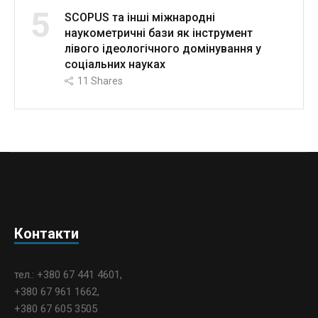
5
SCOPUS та інші міжнародні
наукометричні бази як інструмент
лівого ідеологічного домінування у
соціальних науках
11
Shares
Контакти
тел.: +380 67 441 4601,
+380 67 961 1662,
+380 67 605 3505