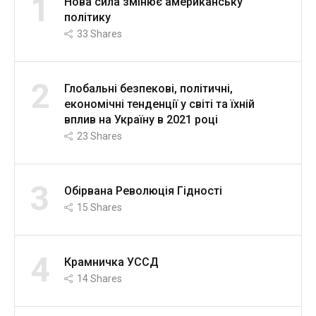
1
Нова сила змінює американську
політику
33
Shares
2
Глобальні безпекові, політичні,
економічні тенденції у світі та їхній
вплив на Україну в 2021 році
23
Shares
3
Обірвана Революція Гідності
15
Shares
4
Крамничка УССД
14
Shares