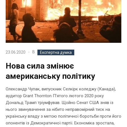
В
23.06.2020
Експертна думка
Нова сила змінює
американську політику
Олександр Чупак, випускник Селкірк коледжу (Канада),
аудитор Grant Thornton П’ятого лютого 2020 року
Дональд Трамп тріумфував. Щойно Сенат США зняв із
нього звинувачення за нібито неправомірний тиск на
українську владу з метою політичної боротьби проти його
опонентів із Демократичної партії. Економіка зростала,