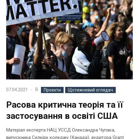
В
07.04.2021
Проекти
Щотижневий оглядач
Расова критична теорія та її
застосування в освіті США
Матеріал експерта НАЦ УССД Олександра Чупака,
випускника Селкірк коледжу (Канада), аудитора Grant