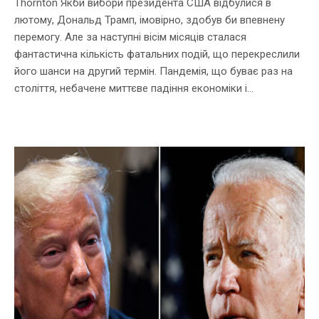
Thornton Якби вибори президента США відбулися в
лютому, Дональд Трамп, імовірно, здобув би впевнену
перемогу. Але за наступні вісім місяців сталася
фантастична кількість фатальних подій, що перекреслили
його шанси на другий термін. Пандемія, що буває раз на
століття, небачене миттєве падіння економіки і...