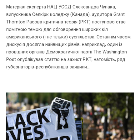
Матеріал експерта НАЦ УССД Олександра Чупака,
випускника Селкірк коледжу (Канада), аудитора Grant
Thornton Расова критична теорія (РКТ) поступово стає
помітною темою для обговорення широких кіл
американського (і не тільки) суспільства. Останнім часом,
дискусія досягла найвищих рівнів; наприклад, один із
провідних органів Демократичної партії The Washington
Post опублікував статтю на захист РКТ, натомість, ряд
губернаторів-республіканців заявили...