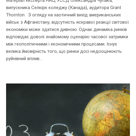
Матеріал експерта НАЦ УССД Олександра Чупака,
випускника Селкірк коледжу (Канада), аудитора Grant
Thornton З огляду на хаотичний вихід американських
військ з Афганістану, відсутність яскравої реакції світової
економіки може здатися дивною. Однак динаміка ринків
відповідає доволі знайомому сценарію часової затримки
між геополітичними і економічними процесами. Існує
велика ймовірність того, що ринки досі недооцінюють
руйнівний вплив...