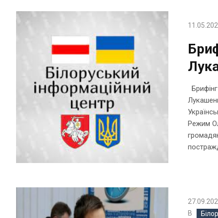
11.05.20
Бриф
Лук
Брифінг 
Лукашенк
Українсь
Режим Ол
громадян
постражд
27.09.20
В
Біло