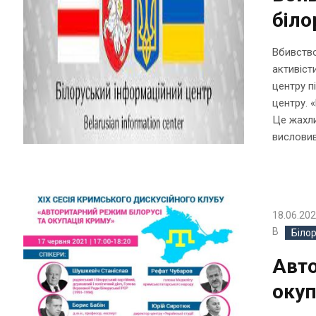
біло
Вбивство
активіст
центру п
центру. 
Це жахли
висловив
18.06.20
В
Біло
Авто
окуп