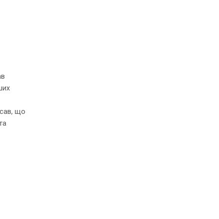
ав
ших
р
исав, що
та