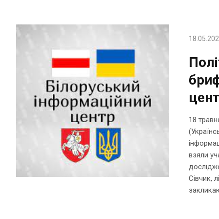
18.05.20
Полі
бриф
цен
18 травн
(Українс
інформац
взяли уч
дослідже
Сівчик, 
закликаю