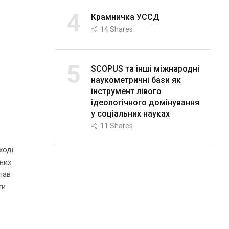
4
Крамничка УССД
14
Shares
5
SCOPUS та інші міжнародні
о
наукометричні бази як
інструмент лівого
ідеологічного домінування
у соціальних науках
11
Shares
ході
чних
лав
ти