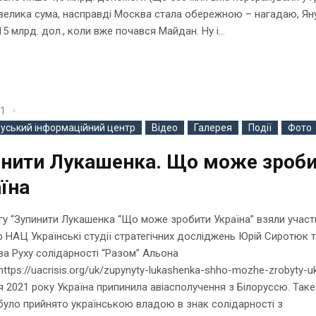
велика сума, насправді Москва стала обережною – нагадаю, Ян
15 млрд. дол., коли вже почався Майдан. Ну і...
21
руський інформаційний центр
Відео
Галерея
Події
Фото
инити Лукашенка. Що може зроб
їна
гу “Зупинити Лукашенка “Що може зробити Україна” взяли участ
 НАЦ Українські студії стратегічних досліджень Юрій Сиротюк 
ва Руху солідарності “Разом” Альона
https://uacrisis.org/uk/zupynyty-lukashenka-shho-mozhe-zrobyty-u
я 2021 року Україна припинила авіасполучення з Білоруссю. Таке
було прийнято українською владою в знак солідарності з