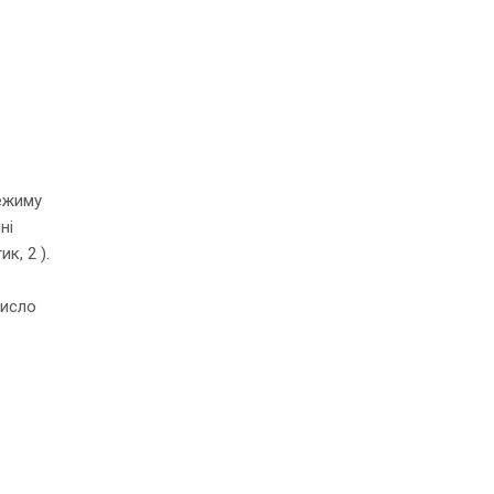
режиму
ні
к, 2 ).
число