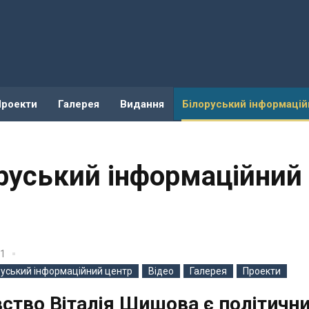
Проекти
Галерея
Видання
Білоруський інформацій
оруський інформаційний
21
руський інформаційний центр
Відео
Галерея
Проекти
ство Віталія Шишова є політичн