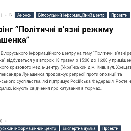
В
21
Анонси
Білоруський інформаційний центр
Проекти
інг “Політичні в’язні режиму
ашенка”
Білоруського інформаційного центру на тему “Політичні в’язні 
а” відбудеться у вівторок 18 травня з 15:00 до 16:00 у приміщен
кого кризового медіа-центру (Український дім, Київ, вул. Хрещати
ександра Лукашенка продовжує репресії проти опозиції та
ського суспільства, які підтримує Російська Федерація. Росте 
алих, існують свідчення про катування в тюрмах....
20
руський інформаційний центр
Експертна думка
Проекти