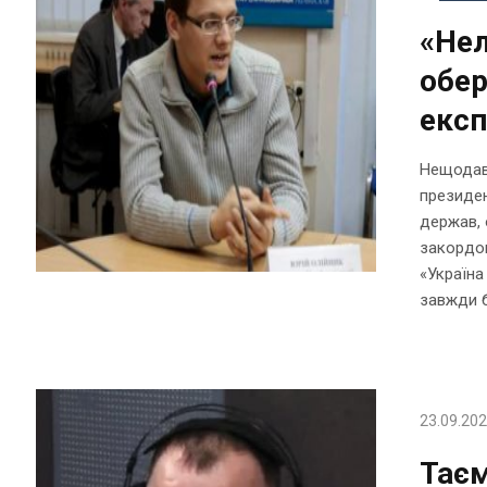
«Нел
обер
експ
Нещодавн
президен
держав, 
закордон
«Україна
завжди б
23.09.20
Таєм