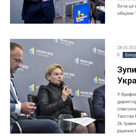
Хоча це 
обіцяли 
28.05.20
В
Біло
Зуп
Укра
У брифін
директор
співголо
Талстая 
26 травн
рішення 