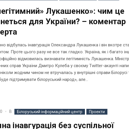
егітимний» Лукашенко»: чим це
неться для України? – коментар
ерта
о відбулась інавгурація Олександра Лукашенка і він вкотре ст
том. Проте цього разу не все так гладко. Україна, як і багато ін
офіційно відмовилась визнавати легітимність Лукашенка. Мініст
них справ України Дмитро Кулеба у своєму Twitter-акаунті нап
 ніколи жодним чином не втручалась у внутрішні справи Білорусі 
уде підтримувати білоруський народ», але...
В
20
Білоруський інформаційний центр
Проекти
на інавгурація без суспільної