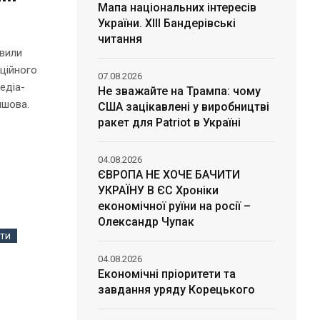
Мапа національних інтересів
України. ХІІІ Бандерівські
читання
явили
аційного
07.08.2026
едіа-
Не зважайте на Трампа: чому
ишова.
США зацікавлені у виробництві
ракет для Patriot в Україні
04.08.2026
ЄВРОПА НЕ ХОЧЕ БАЧИТИ
УКРАЇНУ В ЄС Хроніки
економічної руїни на росії –
Олександр Чупак
ти
04.08.2026
Економічні пріоритети та
завдання уряду Корецького