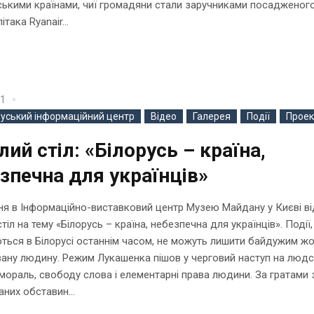
ькими країнами, чиї громадяни стали заручниками посадженого
ітака Ryanair...
21
руський інформаційний центр
Відео
Галерея
Події
Проек
лий стіл: «Білорусь – країна,
зпечна для українців»
я в Інформаційно-виставковий центр Музею Майдану у Києві в
тіл на тему «Білорусь – країна, небезпечна для українців». Події,
ться в Білорусі останнім часом, не можуть лишити байдужим ж
вану людину. Режим Лукашенка пішов у черговий наступ на люд
, мораль, свободу слова і елементарні права людини. За гратами 
аних обставин...