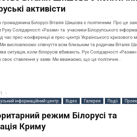
руські активісти
 громадянина Білорусі Віталія Шишова є політичним. Про це за
и Руху Солідарності «Разам» та учасники Білорупського інформ
ід час прес-конференції в прес-центрі Українського кризового м
«Ми висловлюємо співчуття всім близьким та родичам Віталія Ш
ва ситуація, коли білорусів вбивають. Рух Солідарності «Разам»
 своє ставлення у заяві. Ми вважаємо, що це політичне...
21
руський інформаційний центр
Відео
Галерея
Події
Проек
ритарний режим Білорусі та
ація Криму