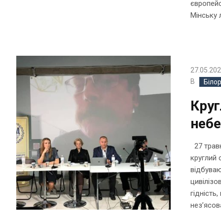
європейс
Мінську л
27.05.20
В
Біло
Круг
небе
27 травн
круглий с
відбуваю
цивілізо
гідність
нез’ясов