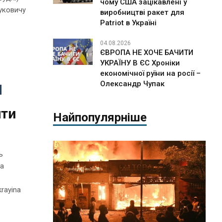
чому США зацікавлені у
уковичу
виробництві ракет для
Patriot в Україні
04.08.2026
ЄВРОПА НЕ ХОЧЕ БАЧИТИ
УКРАЇНУ В ЄС Хроніки
економічної руїни на росії –
Олександр Чупак
ити
Найпопулярніше
ь
та
krayina