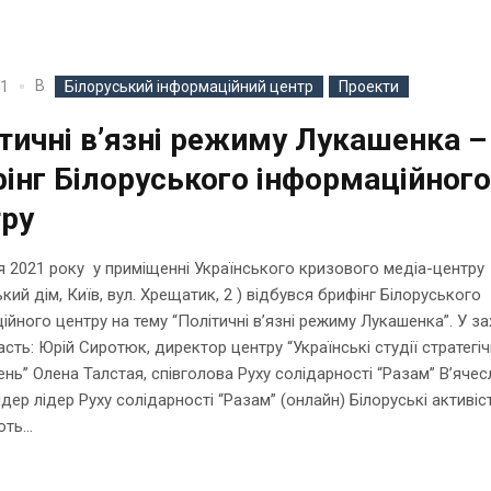
В
21
Білоруський інформаційний центр
Проекти
тичні в’язні режиму Лукашенка –
інг Білоруського інформаційног
тру
я 2021 року у приміщенні Українського кризового медіа-центру
ький дім, Київ, вул. Хрещатик, 2 ) відбувся брифінг Білоруського
ійного центру на тему “Політичні в’язні режиму Лукашенка”. У за
асть: Юрій Сиротюк, директор центру “Українські студії стратегі
нь” Олена Талстая, співголова Руху солідарності “Разам” В’ячес
лідер лідер Руху солідарності “Разам” (онлайн) Білоруські активіс
ть...