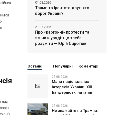
лійник
01.08.2026
Трамп та Іран: хто друг, хто
я
ворог Україні?
римки
р
21.07.2026
ня
Про «картонні» протести та
зміни в уряді: що треба
розуміти — Юрій Сиротюк
Останні
Популярні
Коментарі
07.08.2026
нсія
Мапа національних
інтересів України. ХІІІ
Бандерівські читання
огляд
07.08.2026
ларів.
Не зважайте на Трампа:
рудні)