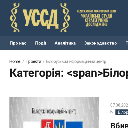
Про нас
Події
Аналітика
Законодавство
Home
Проекти
Білоруський інформаційний центр
Категорія: <span>Біл
07.08.20
В
Біло
Вбив