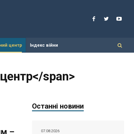
ний центр
Індекс війни
 центр</span>
Останні новини
им –
07.08.2026