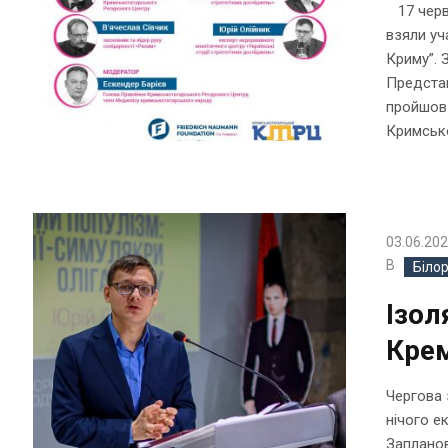
17 черв
взяли уч
Криму”. 
Представ
пройшов 
Кримсько
03.06.20
В
Біло
Ізол
Крем
Чергова 
нічого е
Запланов