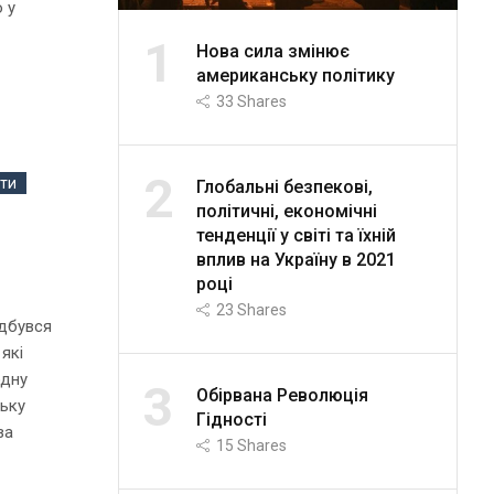
 у
1
Нова сила змінює
американську політику
33
Shares
2
ти
Глобальні безпекові,
політичні, економічні
тенденції у світі та їхній
вплив на Україну в 2021
році
23
Shares
ідбувся
 які
одну
3
Обірвана Революція
ську
Гідності
за
15
Shares