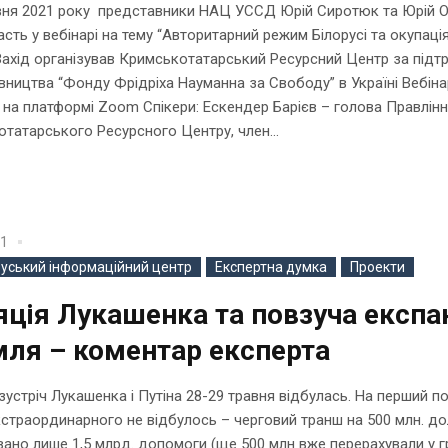
ня 2021 року представники НАЦ УССД Юрій Сиротюк та Юрій О
асть у вебінарі на тему “Авторитарний режим Білорусі та окупаці
Захід організував Кримськотатарський Ресурсний Центр за підт
ництва “Фонду Фрідріха Науманна за Свободу” в Україні Вебіна
на платформі Zoom Спікери: Ескендер Барієв – голова Правлін
татарського Ресурсного Центру, член...
21
руський інформаційний центр
Експертна думка
Проекти
яція Лукашенка та повзуча експа
ля – коментар експерта
зустріч Лукашенка і Путіна 28-29 травня відбулась. На перший п
кстраординарного не відбулось – черговий транш на 500 млн. до
ано лише 1,5 млрд. допомоги (ще 500 млн вже перерахували у г