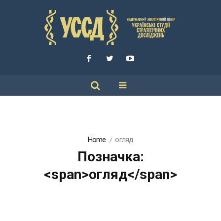
Home
огляд
Позначка:
<span>огляд</span>