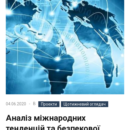
В
04.06.2020
Проекти
Щотижневий оглядач
Аналіз міжнародних
тенденцій та безпекової