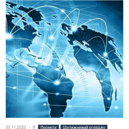
В
05.11.2020
Проекти
Щотижневий оглядач