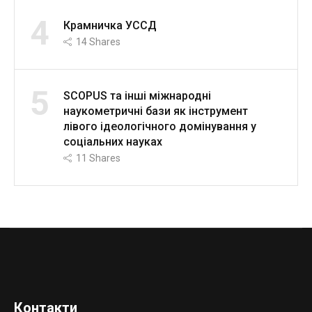
4
Крамничка УССД
14
Shares
5
SCOPUS та інші міжнародні
наукометричні бази як інструмент
лівого ідеологічного домінування у
соціальних науках
11
Shares
Контакти