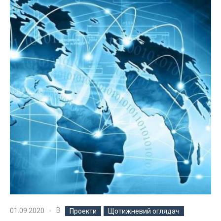
В
01.09.2020
Проекти
Щотижневий оглядач